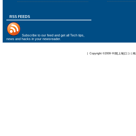
RSS FEEDS
Subscribe to
our feed
and get all Tech tips,
news and hacks in your newsreader.
| Copyright ©2009
中国[上海]口コミ掲