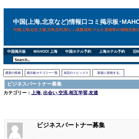
中国(上海,北京など)情報口コミ掲示板･MAH
中国(上海,北京,大連,天津,広州,深セン,成都,桂林,マカオ,香港等)の情報交
中国掲示板
MAHOO! 上海
中国ホテル予約
上海ホテル予約
旧M
最新の投稿
掲示板カテゴリー一覧
未読のトピックス
新規に投稿する。
ビジネスパートナー募集
カテゴリー：
上海
,
出会い,交流,相互学習,友達
ビジネスパートナー募集