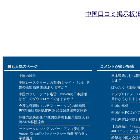
中国口コミ掲示板(B
最も人気のページ
コメントが多い投稿
中国の風俗
日本製紙おむつ花
します
中国レースクイーンの翟凌(ジャイ・リン)、兽
兽の流出画像,動画ありますか？
ぼったくり注意(浦
中国のフリーソフト迅雷（xunlei)の日本語版
アメブロ(アメー
はどこでダウンロードできますか？
見れなくなりまし
今度は鄧麗欣（ステフィー・タン)の動画流
中国の風俗
失?邓丽欣照片疯传网络 尺度超越张柏芝阿娇
中国からFC２の
薛璐の流失画像:非诚勿扰薛璐私拍尺度惊人 薛
同じ内容は何度も
璐237M私照流出
【売商品】「花王
セクシータレントアンバー・アン（安心亜）
40FTコンテナ1台
Amber XinyaのIバックセクシー画像:安心亚 c
希望与中国人交流
字裤图片