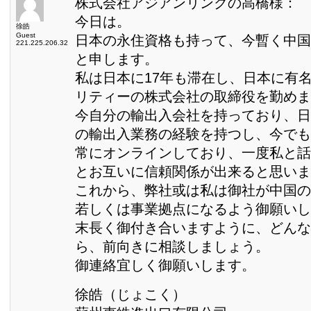
株式会社アジアンリンクの高橋様：
今日は。
徐皓
Guest
日本の永住資格も持って、今暫く中国
221.225.206.32
と申します。
私は日本に17年も滞在し、日本に有
リティーの株式会社の取締役を勤めま
今自分の輸出入会社を持っており、日
の輸出入業務の経験を持つし、今でも
常にオンラインしており、一度私と話
とお互いに信頼関係が出来ると思いま
これから、弊社或は私は御社が中国の
若しくは事業拠点になるよう御願いし
末長く御付き合いますように、どんな
ら、前向きに相談しましょう。
御連絡宜しく御願いします。
徐皓（じょこく）