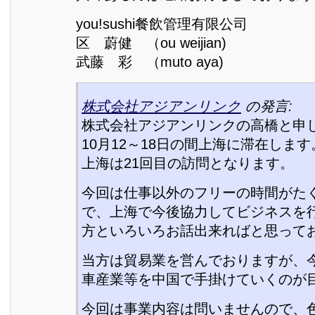
you!sushi餐飲管理有限公司
区 蔚健 （ou weijian)
武藤 彩 （muto aya)
株式会社アジアンリンク
の発言:
株式会社アジアンリンクの高橋と申
10月12～18日の間上海に滞在します
上海は21回目の訪問となります。
今回は仕事以外のフリーの時間がた
で、上海で今後協力してビジネスを
方といろいろお話出来ればと思って
当方は貿易業を営んでおりますが、
車産業等を中国で手掛けていくのが
今回は事業内容は問いませんので、