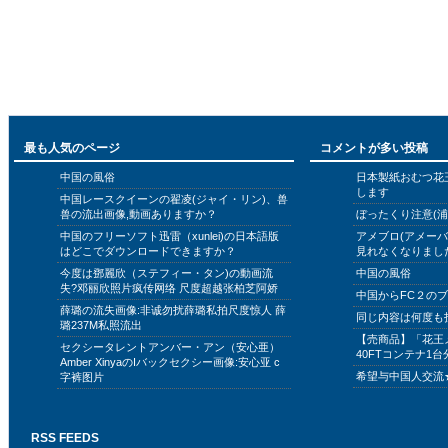
最も人気のページ
コメントが多い投稿
中国の風俗
日本製紙おむつ花
します
中国レースクイーンの翟凌(ジャイ・リン)、兽
兽の流出画像,動画ありますか？
ぼったくり注意(浦
中国のフリーソフト迅雷（xunlei)の日本語版
アメブロ(アメー
はどこでダウンロードできますか？
見れなくなりまし
今度は鄧麗欣（ステフィー・タン)の動画流
中国の風俗
失?邓丽欣照片疯传网络 尺度超越张柏芝阿娇
中国からFC２の
薛璐の流失画像:非诚勿扰薛璐私拍尺度惊人 薛
同じ内容は何度も
璐237M私照流出
【売商品】「花王
セクシータレントアンバー・アン（安心亜）
40FTコンテナ1台
Amber XinyaのIバックセクシー画像:安心亚 c
希望与中国人交流
字裤图片
RSS FEEDS