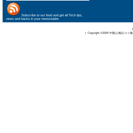
Subscribe to
our feed
and get all Tech tips,
news and hacks in your newsreader.
| Copyright ©2009
中国[上海]口コミ掲