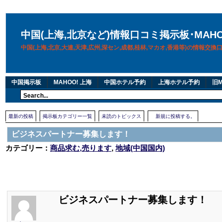
中国(上海,北京など)情報口コミ掲示板･MAH
中国(上海,北京,大連,天津,広州,深セン,成都,桂林,マカオ,香港等)の情報交
中国掲示板
MAHOO! 上海
中国ホテル予約
上海ホテル予約
旧M
最新の投稿
掲示板カテゴリー一覧
未読のトピックス
新規に投稿する。
ビジネスパートナー募集します！
カテゴリー：
商品求む,売ります
,
地域(中国国内)
ビジネスパートナー募集します！