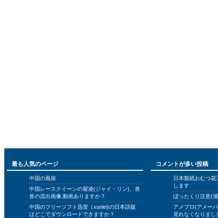
最も人気のページ
コメントが多い投稿
中国の風俗
日本製紙おむつ花
します
中国レースクイーンの翟凌(ジャイ・リン)、兽
兽の流出画像,動画ありますか？
ぼったくり注意(浦
中国のフリーソフト迅雷（xunlei)の日本語版
アメブロ(アメー
はどこでダウンロードできますか？
見れなくなりまし