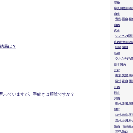
安徽
寧夏回族自治
山東
青島,済南,烟
山西
広東
シンセン(深圳
広西壮族自治
結局は？
桂林,陽朔
新疆
ウルムチ(乌鲁
日本国内
江蘇
南京,無錫,南
蘇州,昆山,周
江西
河北
思っていますが、手続きは煩雑ですか？
河南
鄭州,洛陽,開
浙江
杭州,義烏,寧
温州,台州,舟
海南（海南島)
三亜,海口