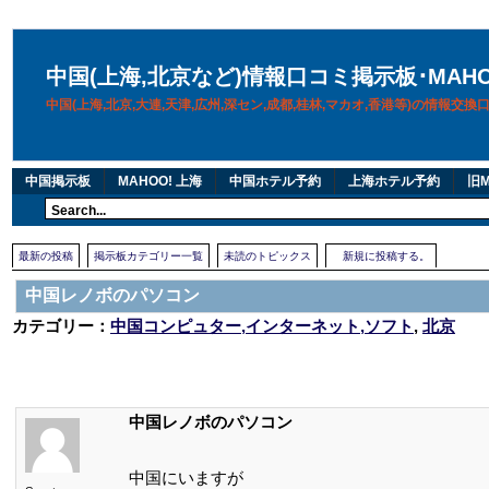
中国(上海,北京など)情報口コミ掲示板･MAH
中国(上海,北京,大連,天津,広州,深セン,成都,桂林,マカオ,香港等)の情報交
中国掲示板
MAHOO! 上海
中国ホテル予約
上海ホテル予約
旧M
最新の投稿
掲示板カテゴリー一覧
未読のトピックス
新規に投稿する。
中国レノボのパソコン
カテゴリー：
中国コンピュター,インターネット,ソフト
,
北京
中国レノボのパソコン
中国にいますが