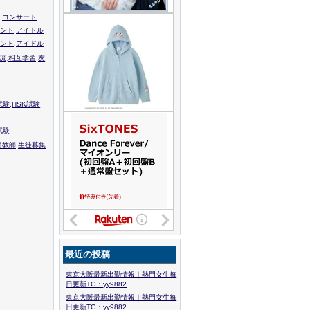
,コンサート
ント,アイドル
ント,アイドル
流,相互学習,友
験,HSK試験
試験
語教師,生徒募集
最近の投稿
東京大阪最新出勤情報｜熱門女生每
日更新TG：yy9882
東京大阪最新出勤情報｜熱門女生每
日更新TG：yy9882