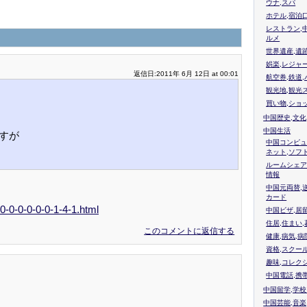
ウナ,スパ
ホテル,宿泊
レストラン,
ルメ
世界遺産,遺
娯楽,レジャ
返信日:2011年 6月 12日 at 00:01
航空券,鉄道,
観光地,観光
買い物,ショ
中国歴史,文化
中国生活
すが
中国コンピュ
ネット,ソフ
ルームシェア
情報
中国元両替,
カード
-0-0-0-0-0-1-4-1.html
中国ビザ,居
住居,住まい
このコメントに返信する
健康,病気,病
資格,スクー
趣味,コレク
中国電話,携
中国留学,学
中国芸能,音楽