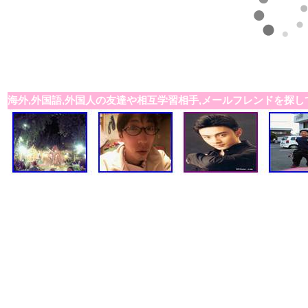
海外,外国語,外国人の友達や相互学習相手,メールフレンドを探し