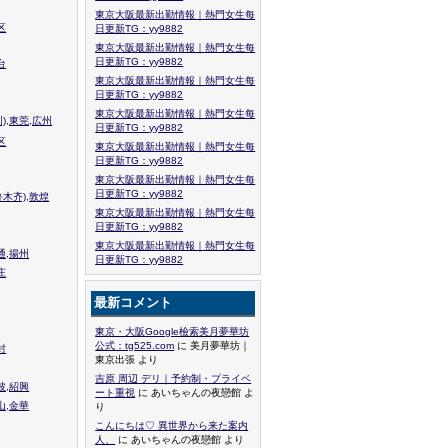
東京大阪最新出勤情報｜熱門女生每
区
日更新TG：yy9882
東京大阪最新出勤情報｜熱門女生每
日更新TG：yy9882
台
東京大阪最新出勤情報｜熱門女生每
日更新TG：yy9882
東京大阪最新出勤情報｜熱門女生每
),東莞,広州
日更新TG：yy9882
区
東京大阪最新出勤情報｜熱門女生每
日更新TG：yy9882
東京大阪最新出勤情報｜熱門女生每
日更新TG：yy9882
木齐),敦煌
東京大阪最新出勤情報｜熱門女生每
日更新TG：yy9882
東京大阪最新出勤情報｜熱門女生每
通,揚州
日更新TG：yy9882
庄
最新コメント
東京・大阪Google檢索美月夢華坊
公式：tg525.com
に 美月夢華坊｜
封
東京出張 より
吉原 周辺 デリ｜予約制・プライベ
波,紹興
ート重視
に あいちゃんの夜戀館 よ
山,金華
り
こんにちは♡ 異世界から来た案内
人、
に あいちゃんの夜戀館 より