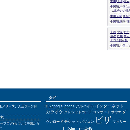
中国(上海)求
中国語,中国(
し,出会いの掲
中国企業,商品
中国語.語学(
上海,北京,杭州
成都,広州,マ
チコミ掲示板
中国語,中国フォ
タグ
インターネット
アルバイト
DS
王メリーズ、大王グーン卸
google
iphone
カラオケ
クレジットカード
コンサート
サウナ
ダ
東)
ビザ
チケット
ウンロード
パソコン
マッサー
バーブログ)もついに中国から
た