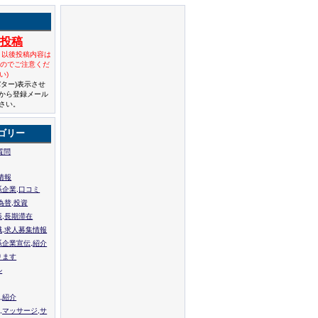
規投稿
と以後投稿内容は
んのでご注意くだ
い)
バター)表示させ
から登録メール
さい。
ゴリー
質問
情報
系企業,口コミ
為替,投資
張,長期滞在
職,求人募集情報
系企業宣伝,紹介
ります
ル
,紹介
,マッサージ,サ