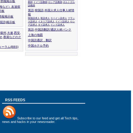
人,求職掲示板
教師
ドイツ語教師
ロシア語教師
ポルトガル
語教師
上海など）友達探
英語,韓国語,外国人求人仕事人材情
示板
報
情報掲示板
韓国語求人
英語求人
スペイン語求人
フラン
ス語求人
イタリア語求人
ドイツ語求人
ロシ
外国語)掲示板
ア語求人
タイ語求人
インド語求人
英語,中国語翻訳/通訳人材バンク
,蘇州,大連,西安,
上海の地図
カオ,香港などのク
中国語通訳，翻訳
中国ホテル予約
ーラム(BBS)
RSS FEEDS
Subscribe to
our feed
and get all Tech tips,
news and hacks in your newsreader.