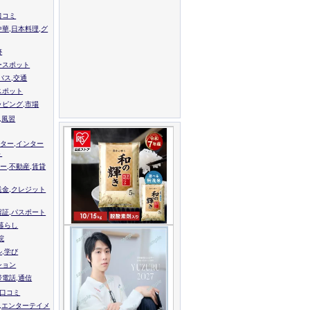
口コミ
中華,日本料理,グ
跡
ースポット
バス,交通
スポット
ッピング,市場
,風習
ター,インター
ト
ー,不動産,賃貸
送金,クレジット
留証,パスポート
,暮らし
院
ル,学び
ション
帯電話,通信
校口コミ
,エンターテイメ