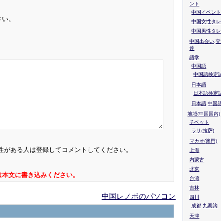
ント
中国イベント
さい。
中国女性タレ
中国男性タレ
中国出会い,交
達
語学
中国語
中国語検定試
日本語
日本語検定
日本語,中国
地域(中国国内)
チベット
ラサ(拉萨)
マカオ(澳門)
性がある人は登録してコメントしてください。
上海
内蒙古
北京
は本文に書き込みください。
台湾
吉林
中国レノボのパソコン
四川
成都,九寨沟
天津