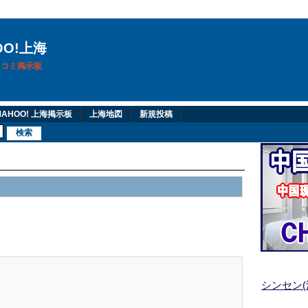
OO!上海
換口コミ掲示板
AHOO! 上海掲示板
上海地図
新規投稿
シンセン