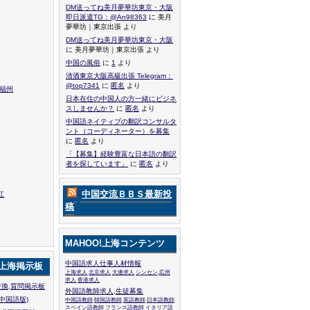
DM送ってね美月夢華坊東京・大阪
即日派遣TG：@An98363
に 美月
夢華坊｜東京出張 より
DM送ってね美月夢華坊東京・大阪
に 美月夢華坊｜東京出張 より
中国の風俗
に
1
より
清酒東京大阪高級出張 Telegram：
@top7341
に
匿名
より
,福州
日本在住の中国人の方一緒にビジネ
スしませんか？
に
匿名
より
中国語ネイティブの翻訳コンサルタ
ント（コーディネーター）を募集
に
匿名
より
「【募集】経験豊富な日本語の翻訳
者を探しています」
に
匿名
より
中国交流ＢＢＳ最新投
江
稿
MAHOO!上海コンテンツ
中国語求人仕事人材情報
!上海掲示板
上海求人
北京求人
大連求人
シンセン,広州
求人
香港求人
換,質問掲示板
外国語教師求人,生徒募集
中国語版)
中国語教師
韓国語教師
英語教師
日本語教師
スペイン語教師
フランス語教師
イタリア語