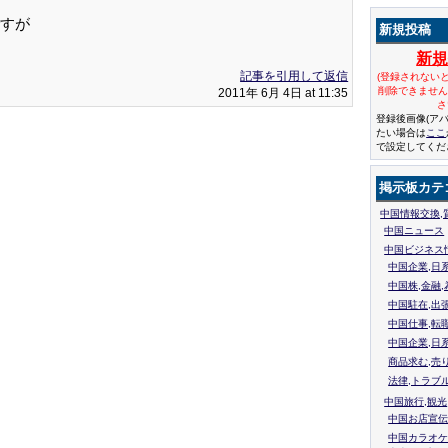
すが
新規投稿
新
記事を引用して返信
(登録されない
削除できませ
2011年 6月 4日 at 11:35
さ
登録後画像(ア
たい場合は
ここ
で設定してくだ
掲示板カテ
中国情報交換,
中国ニュース
中国ビジネス
中国企業,日
中国株,金融,
中国駐在,出
中国仕事,転
中国企業,日
商品求む,売
法律,トラブ
中国旅行,観光
中国お店宣伝
中国カラオケ