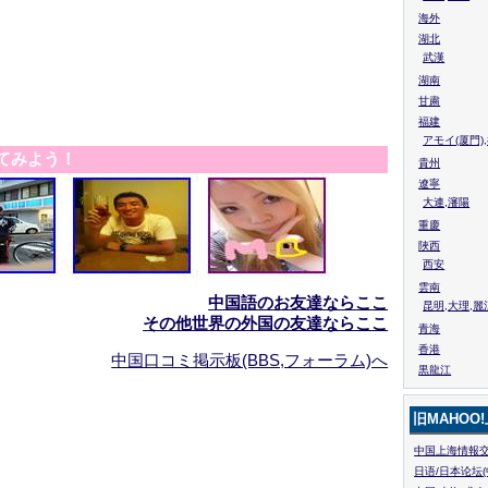
海外
湖北
武漢
湖南
甘粛
福建
アモイ(厦門)
てみよう！
貴州
遼寧
大連,瀋陽
重慶
陜西
西安
雲南
中国語のお友達ならここ
昆明,大理,麗
その他世界の外国の友達ならここ
青海
香港
中国口コミ掲示板(BBS,フォーラム)へ
黒龍江
旧MAHOO
中国上海情報交
日语/日本论坛(