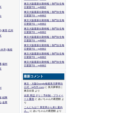
東京大阪最新出勤情報｜熱門女生每
区
日更新TG：yy9882
東京大阪最新出勤情報｜熱門女生每
日更新TG：yy9882
台
東京大阪最新出勤情報｜熱門女生每
日更新TG：yy9882
東京大阪最新出勤情報｜熱門女生每
),東莞,広州
日更新TG：yy9882
区
東京大阪最新出勤情報｜熱門女生每
日更新TG：yy9882
東京大阪最新出勤情報｜熱門女生每
日更新TG：yy9882
木齐),敦煌
東京大阪最新出勤情報｜熱門女生每
日更新TG：yy9882
東京大阪最新出勤情報｜熱門女生每
通,揚州
日更新TG：yy9882
庄
最新コメント
東京・大阪Google檢索美月夢華坊
公式：tg525.com
に 美月夢華坊｜
封
東京出張 より
吉原 周辺 デリ｜予約制・プライベ
波,紹興
ート重視
に あいちゃんの夜戀館 よ
山,金華
り
こんにちは♡ 異世界から来た案内
人、
に あいちゃんの夜戀館 より