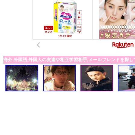
海外,外国語,外国人の友達や相互学習相手,メールフレンドを探し