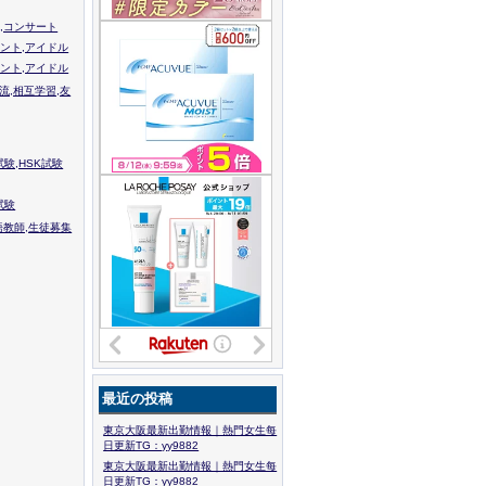
,コンサート
ント,アイドル
ント,アイドル
流,相互学習,友
験,HSK試験
試験
語教師,生徒募集
最近の投稿
東京大阪最新出勤情報｜熱門女生每
日更新TG：yy9882
東京大阪最新出勤情報｜熱門女生每
日更新TG：yy9882