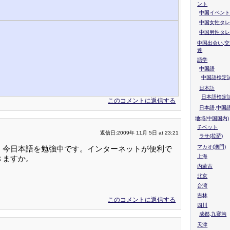
ント
中国イベント
中国女性タレ
中国男性タレ
中国出会い,交
達
語学
中国語
中国語検定試
日本語
日本語検定
このコメントに返信する
日本語,中国
地域(中国国内)
チベット
返信日:2009年 11月 5日 at 23:21
ラサ(拉萨)
マカオ(澳門)
。今日本語を勉強中です。インターネットが便利で
上海
きますか。
内蒙古
北京
台湾
吉林
このコメントに返信する
四川
成都,九寨沟
天津