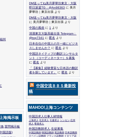
DM送ってね美月夢華坊東京・大阪
即日派遣TG：@An98363
に 美月
夢華坊｜東京出張 より
DM送ってね美月夢華坊東京・大阪
に 美月夢華坊｜東京出張 より
中国の風俗
に
1
より
清酒東京大阪高級出張 Telegram：
@top7341
に
匿名
より
,福州
日本在住の中国人の方一緒にビジネ
スしませんか？
に
匿名
より
中国語ネイティブの翻訳コンサルタ
ント（コーディネーター）を募集
に
匿名
より
「【募集】経験豊富な日本語の翻訳
者を探しています」
に
匿名
より
中国交流ＢＢＳ最新投
江
稿
MAHOO!上海コンテンツ
中国語求人仕事人材情報
!上海掲示板
上海求人
北京求人
大連求人
シンセン,広州
求人
香港求人
換,質問掲示板
外国語教師求人,生徒募集
中国語版)
中国語教師
韓国語教師
英語教師
日本語教師
スペイン語教師
フランス語教師
イタリア語