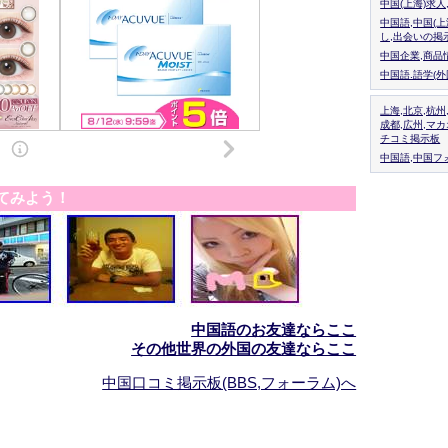
中国(上海)求
中国語,中国(
し,出会いの掲
中国企業,商品
中国語.語学(
上海,北京,杭州
成都,広州,マ
チコミ掲示板
中国語,中国フォ
てみよう！
中国語のお友達ならここ
その他世界の外国の友達ならここ
中国口コミ掲示板(BBS,フォーラム)へ