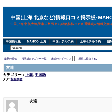
中国(上海,北京など)情報口コミ掲示板･MAH
中国(上海,北京,大連,天津,広州,深セン,成都,桂林,マカオ,香港等)の情報交
中国掲示板
MAHOO! 上海
中国ホテル予約
上海ホテル予約
旧M
最新の投稿
掲示板カテゴリー一覧
未読のトピックス
新規に投稿する。
友達
カテゴリー：
上海
,
中国語
タグ:
相互学習
,
友達