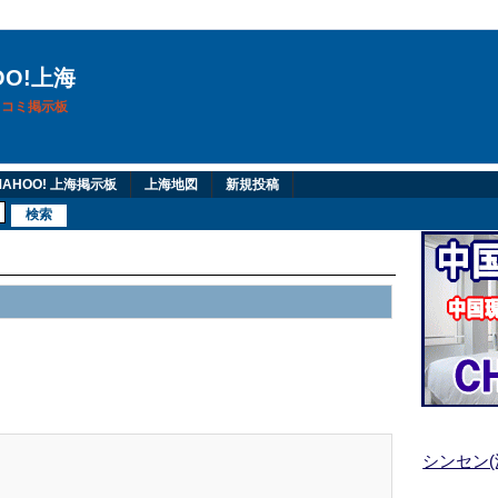
OO!上海
換口コミ掲示板
AHOO! 上海掲示板
上海地図
新規投稿
シンセン