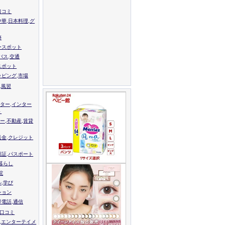
口コミ
中華,日本料理,グ
跡
ースポット
バス,交通
スポット
ッピング,市場
,風習
ター,インター
ト
ー,不動産,賃貸
送金,クレジット
留証,パスポート
,暮らし
院
ル,学び
ション
帯電話,通信
校口コミ
,エンターテイメ