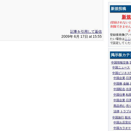
新規投稿
新
(登録されない
削除できませ
さ
記事を引用して返信
登録後画像(ア
2009年 6月 17日 at 15:55
たい場合は
ここ
で設定してくだ
掲示板カテ
中国情報交換,
中国ニュース
中国ビジネス
中国企業,日
中国株,金融,
中国駐在,出
中国仕事,転
中国企業,日
商品求む,売
法律,トラブ
中国旅行,観光
中国お店宣伝
中国カラオケ