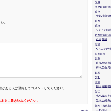
安徽
寧夏回族自治
山東
青島,済南,烟
山西
さい。
広東
シンセン(深圳
広西壮族自治
桂林,陽朔
新疆
ウルムチ(乌鲁
日本国内
江蘇
南京,無錫,南
蘇州,昆山,周
江西
河北
河南
鄭州,洛陽,開
性がある人は登録してコメントしてください。
浙江
杭州,義烏,寧
は本文に書き込みください。
温州,台州,舟
海南（海南島)
三亜,海口