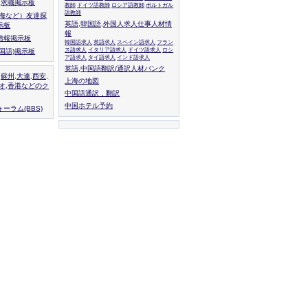
人,求職掲示板
教師
ドイツ語教師
ロシア語教師
ポルトガル
語教師
上海など）友達探
英語,韓国語,外国人求人仕事人材情
示板
報
情報掲示板
韓国語求人
英語求人
スペイン語求人
フラン
ス語求人
イタリア語求人
ドイツ語求人
ロシ
外国語)掲示板
ア語求人
タイ語求人
インド語求人
英語,中国語翻訳/通訳人材バンク
,蘇州,大連,西安,
上海の地図
カオ,香港などのク
中国語通訳，翻訳
中国ホテル予約
ーラム(BBS)