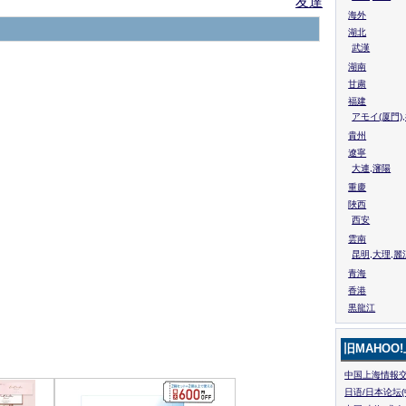
友達
海外
湖北
武漢
湖南
甘粛
福建
アモイ(厦門)
貴州
遼寧
大連,瀋陽
重慶
陜西
西安
雲南
昆明,大理,麗
青海
香港
黒龍江
旧MAHOO
中国上海情報交
日语/日本论坛(