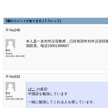
3個のコメントがあります.( 3 スレッド)
No248
本人是一名对外汉语教师，已经有四年对外汉语经验
我联系。电话15001300607
匿名
Guest
114.241.194.118
No933
ぽこ
の発言:
中国語を勉強しています
匿名
Guest
116.225.246.92
一緒に勉強してくれる人を探しています。