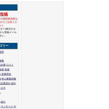
規投稿
と以後投稿内容は
んのでご注意くだ
い)
バター)表示させ
から登録メール
さい。
ゴリー
質問
情報
系企業,口コミ
為替,投資
張,長期滞在
職,求人募集情報
系企業宣伝,紹介
ります
ル
,紹介
,マッサージ,サ