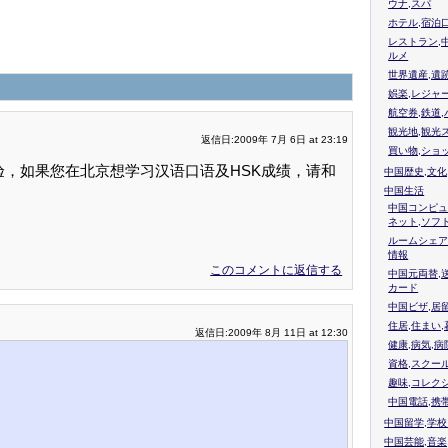
ウナ,スパ
ホテル,宿泊
レストラン,
ルメ
世界遺産,遺
娯楽,レジャ
航空券,鉄道,
観光地,観光
返信日:2009年 7月 6日 at 23:19
買い物,ショ
，如果您在北京想学习汉语口语及HSK成绩，请和
中国歴史,文化
中国生活
中国コンピュ
ネット,ソフ
ルームシェア
情報
このコメントに返信する
中国元両替,
カード
中国ビザ,居
住居,住まい
返信日:2009年 8月 11日 at 12:30
健康,病気,病
資格,スクー
趣味,コレク
中国電話,携
中国留学,学
中国芸能,音楽