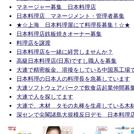
マネージャー募集 日本料理店
日本料理店 マネージメント・管理者募集
★☆上海 日本料理屋にて料理長募集！☆★
日本料理店鉄板焼きオーナー募集
料理店を譲渡
日本料理店を一緒に経営しませんか？
高級日本料理店(日系)ですし職人を募集
大連で精密板金、溶接をしている中国系工場
日本料理の日本人の料理長を急募しています
大連ソフトウェアパークで飲食店起業仲間募
大連で人を探してます
大連で、木材 タモの丸棒を生産している木
深センで尖閣諸島大規模反日デモ 日本料理