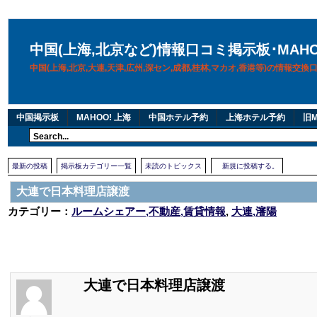
中国(上海,北京など)情報口コミ掲示板･MAH
中国(上海,北京,大連,天津,広州,深セン,成都,桂林,マカオ,香港等)の情報交
中国掲示板
MAHOO! 上海
中国ホテル予約
上海ホテル予約
旧M
最新の投稿
掲示板カテゴリー一覧
未読のトピックス
新規に投稿する。
大連で日本料理店譲渡
カテゴリー：
ルームシェアー,不動産,賃貸情報
,
大連,瀋陽
大連で日本料理店譲渡