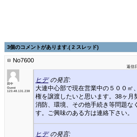
3個のコメントがあります.( 2 スレッド)
No7600
返信日:
ヒデ
の発言:
田中
大連中心部で現在営業中の５００㎡
Guest
123.48.131.238
権を譲渡したいと思います。38ヶ月
消防、環境、その他手続き等問題な
す。ご興味のある方は連絡下さい。
ヒデ
の発言: