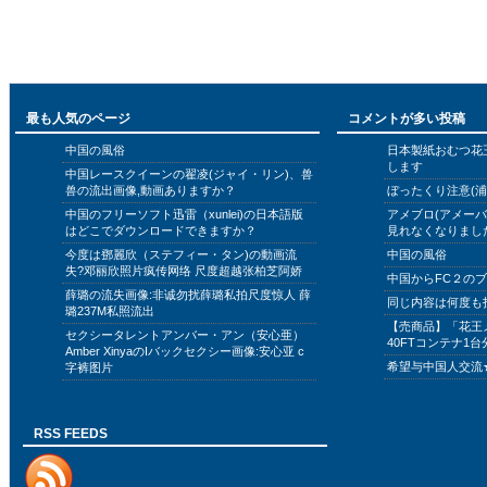
最も人気のページ
コメントが多い投稿
中国の風俗
日本製紙おむつ花
します
中国レースクイーンの翟凌(ジャイ・リン)、兽
兽の流出画像,動画ありますか？
ぼったくり注意(浦
中国のフリーソフト迅雷（xunlei)の日本語版
アメブロ(アメー
はどこでダウンロードできますか？
見れなくなりまし
今度は鄧麗欣（ステフィー・タン)の動画流
中国の風俗
失?邓丽欣照片疯传网络 尺度超越张柏芝阿娇
中国からFC２の
薛璐の流失画像:非诚勿扰薛璐私拍尺度惊人 薛
同じ内容は何度も
璐237M私照流出
【売商品】「花王
セクシータレントアンバー・アン（安心亜）
40FTコンテナ1台
Amber XinyaのIバックセクシー画像:安心亚 c
希望与中国人交流
字裤图片
RSS FEEDS