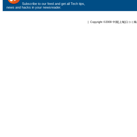
Subscribe to
our feed
and get all Tech tips,
news and hacks in your newsreader.
| Copyright ©2009
中国[上海]口コミ掲