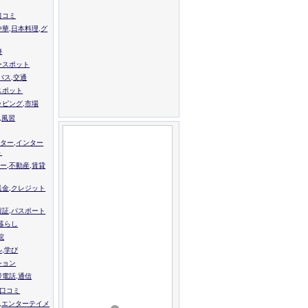
口コミ
中華,日本料理,グ
跡
ースポット
バス,交通
スポット
ッピング,市場
,風習
ター,インター
ト
ー,不動産,賃貸
送金,クレジット
留証,パスポート
,暮らし
院
ル,学び
ション
帯電話,通信
校口コミ
,エンターテイメ