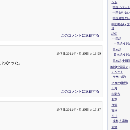
ント
中国イベント
中国女性タレ
中国男性タレ
中国出会い,交
達
語学
このコメントに返信する
中国語
中国語検定試
日本語
返信日:2011年 4月 25日 at 16:55
日本語検定
日本語,中国
とわかった。
地域(中国国内)
チベット
ラサ(拉萨)
マカオ(澳門)
上海
このコメントに返信する
内蒙古
北京
台湾
返信日:2011年 4月 25日 at 17:27
吉林
四川
成都,九寨沟
天津