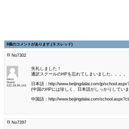
8個のコメントがあります.( 8 スレッド)
No7302
失礼しました！
通訳スクールのHPを忘れてしまいました。。。。
meco
Guest
日本語：http://www.beijingdalai.com/jp/school.aspx?
222.28.80.141
(中国のHPには珍しく、日本語がしっかりしていま
中国語：http://www.beijingdalai.com/school.aspx?cl
No7397