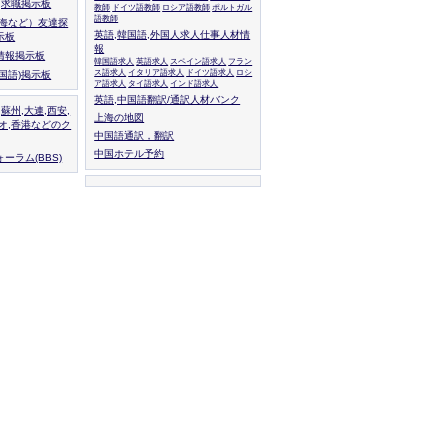
人,求職掲示板
教師
ドイツ語教師
ロシア語教師
ポルトガル
語教師
上海など）友達探
英語,韓国語,外国人求人仕事人材情
示板
報
情報掲示板
韓国語求人
英語求人
スペイン語求人
フラン
ス語求人
イタリア語求人
ドイツ語求人
ロシ
外国語)掲示板
ア語求人
タイ語求人
インド語求人
英語,中国語翻訳/通訳人材バンク
,蘇州,大連,西安,
上海の地図
カオ,香港などのク
中国語通訳，翻訳
中国ホテル予約
ーラム(BBS)