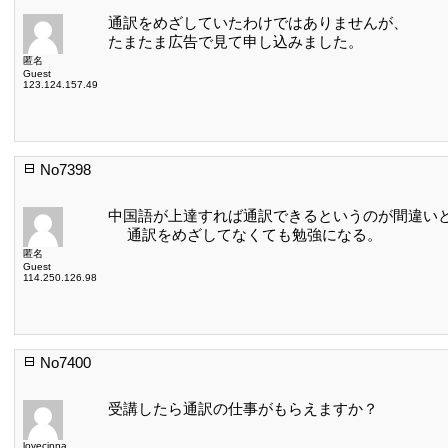
通訳をめざしていたわけではありませんが、
たまたま広告で見て申し込みました。
匿名
Guest
123.124.157.49
No7398
中国語が上達すれば通訳できるというのが間違い
通訳をめざしてなくても勉強になる。
匿名
Guest
114.250.126.98
No7400
受講したら通訳の仕事がもらえますか？
lovecinna