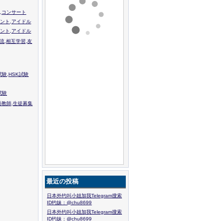
,コンサート
ント,アイドル
ント,アイドル
流,相互学習,友
験,HSK試験
試験
語教師,生徒募集
最近の投稿
日本外约叫小姐加我Telegram搜索
ID约妹：@chu8699
日本外约叫小姐加我Telegram搜索
ID约妹：@chu8699