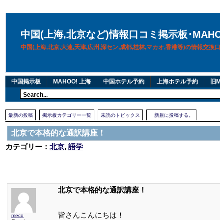
中国(上海,北京など)情報口コミ掲示板･MAH
中国(上海,北京,大連,天津,広州,深セン,成都,桂林,マカオ,香港等)の情報交
中国掲示板
MAHOO! 上海
中国ホテル予約
上海ホテル予約
旧M
最新の投稿
掲示板カテゴリー一覧
未読のトピックス
新規に投稿する。
北京で本格的な通訳講座！
カテゴリー：
北京
,
語学
北京で本格的な通訳講座！
皆さんこんにちは！
meco