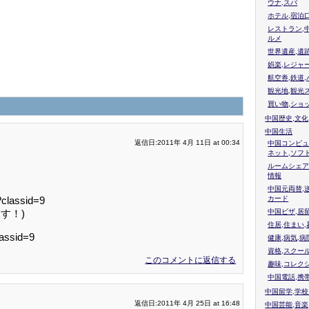
ウナ,スパ
ホテル,宿泊
レストラン,
ルメ
世界遺産,遺
娯楽,レジャ
航空券,鉄道,
観光地,観光
買い物,ショ
中国歴史,文化
中国生活
返信日:2011年 4月 11日 at 00:34
中国コンピュ
ネット,ソフ
ルームシェア
情報
中国元両替,
classid=9
カード
す！)
中国ビザ,居
住居,住まい
assid=9
健康,病気,病
資格,スクー
このコメントに返信する
趣味,コレク
中国電話,携
中国留学,学
返信日:2011年 4月 25日 at 16:48
中国芸能,音楽