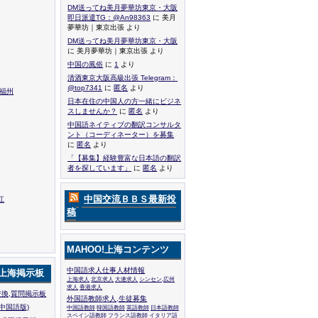
DM送ってね美月夢華坊東京・大阪
即日派遣TG：@An98363
に 美月
夢華坊｜東京出張 より
DM送ってね美月夢華坊東京・大阪
に 美月夢華坊｜東京出張 より
中国の風俗
に
1
より
清酒東京大阪高級出張 Telegram：
@top7341
に
匿名
より
,福州
日本在住の中国人の方一緒にビジネ
スしませんか？
に
匿名
より
中国語ネイティブの翻訳コンサルタ
ント（コーディネーター）を募集
に
匿名
より
「【募集】経験豊富な日本語の翻訳
者を探しています」
に
匿名
より
中国交流ＢＢＳ最新投
江
稿
MAHOO!上海コンテンツ
中国語求人仕事人材情報
!上海掲示板
上海求人
北京求人
大連求人
シンセン,広州
求人
香港求人
換,質問掲示板
外国語教師求人,生徒募集
中国語版)
中国語教師
韓国語教師
英語教師
日本語教師
スペイン語教師
フランス語教師
イタリア語