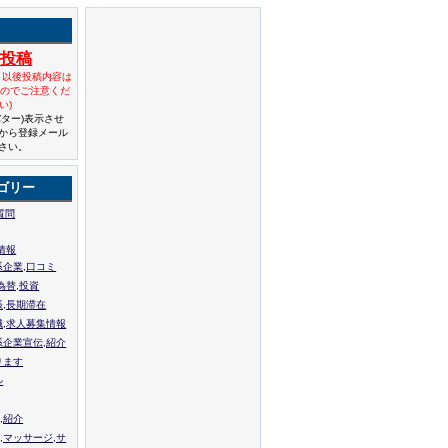
規投稿
と以後投稿内容は
んのでご注意くだ
い)
バター)表示させ
から登録メール
さい。
ゴリー
質問
情報
系企業,口コミ
為替,投資
張,長期滞在
職,求人募集情報
系企業宣伝,紹介
ります
ル
,紹介
,マッサージ,サ