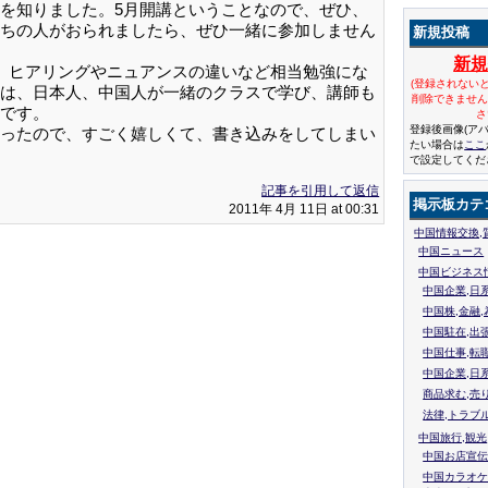
を知りました。5月開講ということなので、ぜひ、
ちの人がおられましたら、ぜひ一緒に参加しません
新規投稿
新
、ヒアリングやニュアンスの違いなど相当勉強にな
(登録されない
は、日本人、中国人が一緒のクラスで学び、講師も
削除できませ
です。
さ
登録後画像(ア
ったので、すごく嬉しくて、書き込みをしてしまい
たい場合は
ここ
で設定してくだ
記事を引用して返信
掲示板カテ
2011年 4月 11日 at 00:31
中国情報交換,
中国ニュース
中国ビジネス
中国企業,日
中国株,金融,
中国駐在,出
中国仕事,転
中国企業,日
商品求む,売
法律,トラブ
中国旅行,観光
中国お店宣伝
中国カラオケ