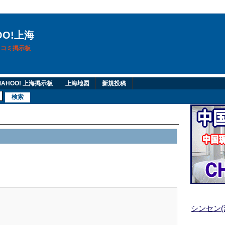
OO!上海
換口コミ掲示板
AHOO! 上海掲示板
上海地図
新規投稿
シンセン