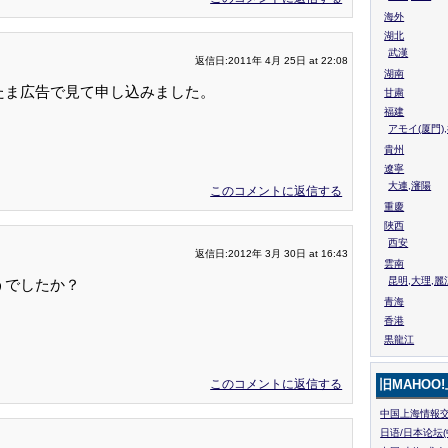
海外
湖北
武漢
返信日:2011年 4月 25日 at 22:08
湖南
たま広告で見て申し込みました。
甘粛
福建
アモイ(厦門)
貴州
遼寧
大連,瀋陽
このコメントに返信する
重慶
陜西
西安
返信日:2012年 3月 30日 at 16:43
雲南
昆明,大理,麗
うでしたか？
青海
香港
黒龍江
このコメントに返信する
旧MAHOO
中国上海情報交
日语/日本论坛(