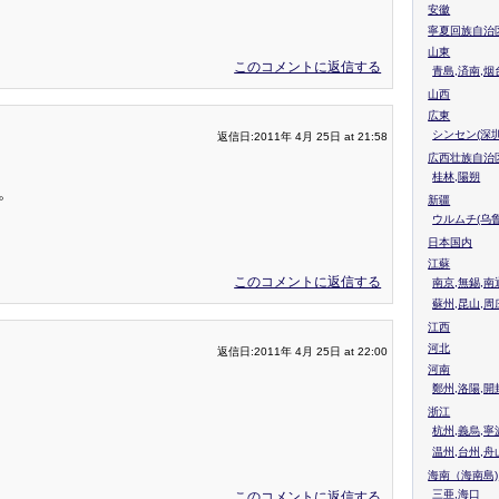
安徽
寧夏回族自治
山東
このコメントに返信する
青島,済南,烟
山西
広東
シンセン(深圳
返信日:2011年 4月 25日 at 21:58
広西壮族自治
桂林,陽朔
。
新疆
ウルムチ(乌鲁
日本国内
江蘇
このコメントに返信する
南京,無錫,南
蘇州,昆山,周
江西
河北
返信日:2011年 4月 25日 at 22:00
河南
鄭州,洛陽,開
浙江
杭州,義烏,寧
温州,台州,舟
海南（海南島)
三亜,海口
このコメントに返信する