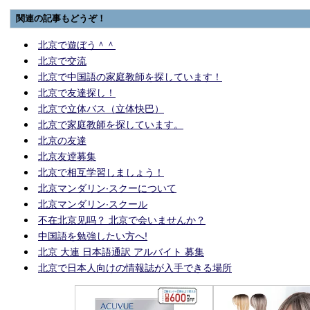
関連の記事もどうぞ！
北京で遊ぼう＾＾
北京で交流
北京で中国語の家庭教師を探しています！
北京で友達探し！
北京で立体バス（立体快巴）
北京で家庭教師を探しています。
北京の友達
北京友逹募集
北京で相互学習しましょう！
北京マンダリン·スクーについて
北京マンダリン·スクール
不在北京见吗？ 北京で会いませんか？
中国語を勉強したい方へ!
北京 大連 日本語通訳 アルバイト 募集
北京で日本人向けの情報誌が入手できる場所