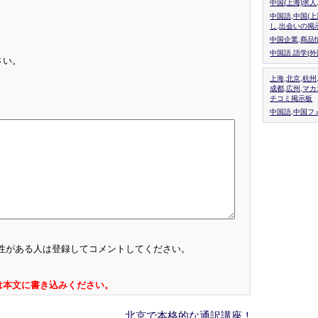
中国(上海)求
中国語,中国(
し,出会いの掲
中国企業,商品
中国語.語学(
さい。
上海,北京,杭州
成都,広州,マ
チコミ掲示板
中国語,中国フォ
性がある人は登録してコメントしてください。
は本文に書き込みください。
北京で本格的な通訳講座！