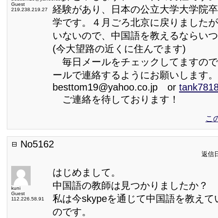
Guest
経験があり、日本の公立大学大学院卒
219.238.219.27
学です。４月ごろ北京に戻りましたが
いないので、中国語を教えるならいつ
(今大望路の近くに住んでます)
毎日メールをチェックしてますので
ールで連絡するようにお願いします。
besttom19@yahoo.co.jp or
tank781
ご連絡を待しております！
こ
No5162
返信日:
はじめまして。
中国語の教師は見つかりましたか？
kuni
Guest
私は今skypeを通じて中国語を教え
112.226.58.91
のです。