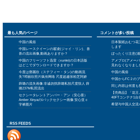
最も人気のページ
コメントが多い投稿
中国の風俗
日本製紙おむつ花
します
中国レースクイーンの翟凌(ジャイ・リン)、兽
兽の流出画像,動画ありますか？
ぼったくり注意(浦
中国のフリーソフト迅雷（xunlei)の日本語版
アメブロ(アメー
はどこでダウンロードできますか？
見れなくなりまし
今度は鄧麗欣（ステフィー・タン)の動画流
中国の風俗
失?邓丽欣照片疯传网络 尺度超越张柏芝阿娇
中国からFC２の
薛璐の流失画像:非诚勿扰薛璐私拍尺度惊人 薛
同じ内容は何度も
璐237M私照流出
【売商品】「花王
セクシータレントアンバー・アン（安心亜）
40FTコンテナ1台
Amber XinyaのIバックセクシー画像:安心亚 c
希望与中国人交流
字裤图片
RSS FEEDS