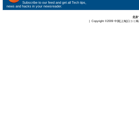
Subscribe to
our feed
and get all Tech tips,
news and hacks in your newsreader.
北京
| Copyright ©2009
中国[上海]口コミ掲