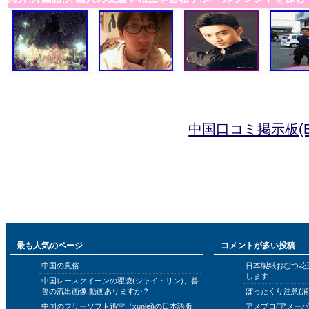
中国口コミ掲示板(B
最も人気のページ
コメントが多い投稿
中国の風俗
日本製紙おむつ花
します
中国レースクイーンの翟凌(ジャイ・リン)、兽
兽の流出画像,動画ありますか？
ぼったくり注意(浦
中国のフリーソフト迅雷（xunlei)の日本語版
アメブロ(アメー