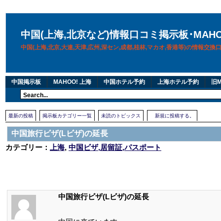
中国(上海,北京など)情報口コミ掲示板･MAH
中国(上海,北京,大連,天津,広州,深セン,成都,桂林,マカオ,香港等)の情報交
中国掲示板
MAHOO! 上海
中国ホテル予約
上海ホテル予約
旧M
最新の投稿
掲示板カテゴリー一覧
未読のトピックス
新規に投稿する。
中国旅行ビザ(Lビザ)の延長
カテゴリー：
上海
,
中国ビザ,居留証,パスポート
中国旅行ビザ(Lビザ)の延長