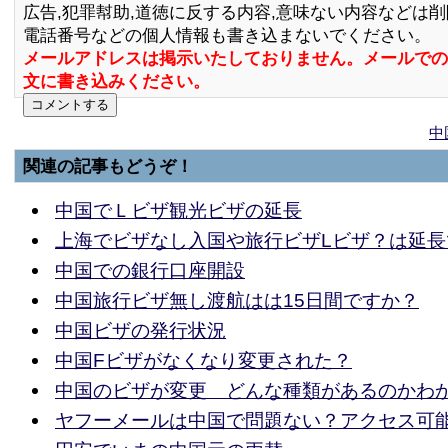
広告,犯罪幇助,道徳に反する内容,意味ない内容などは
電話番号などの個人情報も書き込まないでください。
メールアドレスは掲示いたしておりません。メールでの
文に書き込みください。
中
関連の記事もどうぞ！
中国でＬビザ観光ビザの延長
上海でビザなし入国や旅行ビザLビザ？は延長
中国での銀行口座開設
中国旅行ビザ無し渡航はは15日間ですか？
中国ビザの発行状況
中国Fビザがなくなり変更された？
中国のビザが変更 どんな種類があるのかわ
ヤフーメールは中国で問題ない？アクセス可