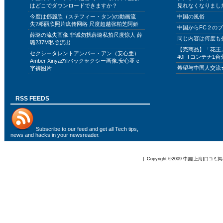
はどこでダウンロードできますか？
見れなくなりまし
今度は鄧麗欣（ステフィー・タン)の動画流
中国の風俗
失?邓丽欣照片疯传网络 尺度超越张柏芝阿娇
中国からFC２の
薛璐の流失画像:非诚勿扰薛璐私拍尺度惊人 薛
同じ内容は何度も
璐237M私照流出
【売商品】「花王
セクシータレントアンバー・アン（安心亜）
40FTコンテナ1台
Amber XinyaのIバックセクシー画像:安心亚 c
希望与中国人交流
字裤图片
RSS FEEDS
Subscribe to
our feed
and get all Tech tips,
news and hacks in your newsreader.
| Copyright ©2009
中国[上海]口コミ掲