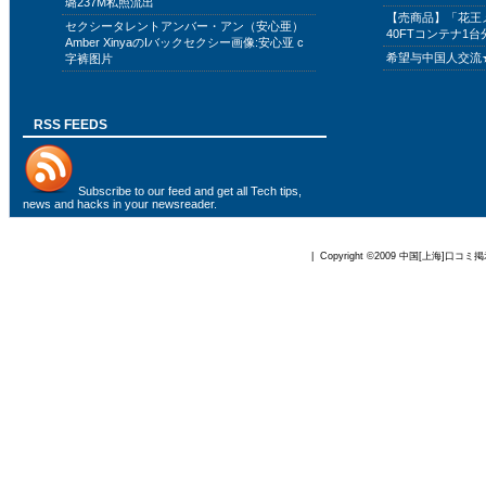
璐237M私照流出
【売商品】「花王
セクシータレントアンバー・アン（安心亜）
40FTコンテナ1台
Amber XinyaのIバックセクシー画像:安心亚 c
希望与中国人交流
字裤图片
RSS FEEDS
Subscribe to
our feed
and get all Tech tips,
news and hacks in your newsreader.
| Copyright ©2009
中国[上海]口コミ掲