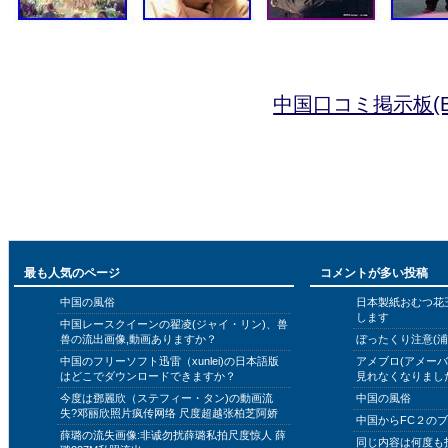
中国口コミ掲示板(B
最も人気のページ
コメントが多い投稿
中国の風俗
日本製紙おむつ花
します
中国レースクイーンの翟凌(ジャイ・リン)、兽
兽の流出画像,動画ありますか？
ぼったくり注意(浦
中国のフリーソフト迅雷（xunlei)の日本語版
アメブロ(アメー
はどこでダウンロードできますか？
見れなくなりまし
今度は鄧麗欣（ステフィー・タン)の動画流
中国の風俗
失?邓丽欣照片疯传网络 尺度超越张柏芝阿娇
中国からFC２の
薛璐の流失画像:非诚勿扰薛璐私拍尺度惊人 薛
同じ内容は何度も