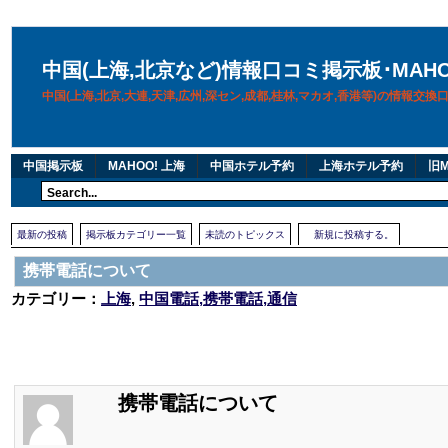
中国(上海,北京など)情報口コミ掲示板･MAH
中国(上海,北京,大連,天津,広州,深セン,成都,桂林,マカオ,香港等)の情報交
中国掲示板
MAHOO! 上海
中国ホテル予約
上海ホテル予約
旧M
最新の投稿
掲示板カテゴリー一覧
未読のトピックス
新規に投稿する。
携帯電話について
カテゴリー：
上海
,
中国電話,携帯電話,通信
携帯電話について