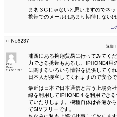
まあ３Gじゃないと思いますのでネッ
携帯でのメールはあまり期待しないほ
こ
No6237
返信日:2
浦西にある携翔貿易に行ってみてくだ
力できる携帯もあるし、IPHONE4
KEN
Guest
に関するいろいろ情報を提供してくれ
117.55.1.228
日本人が接客してくれますので安心で
最近は日本で日本通信と言う上場会社
線を利用してIPHONE４を利用でき
ていたりします。機種自体は香港から
でSIMフリーです。
ちなみに私も上海で仕事しております