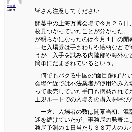
中国通
皆さん注意してください
Guest
開幕中の上海万博会場で今月２６日
枚見つかっていたことが分かった。
が明らかになったのは今月１日の開
ニセ入場券は手ざわりや絵柄などで
うが、入手を試みる内陸部や海外な
簡単にだまされているという。
何でもパクる中国の“面目躍如”と
会場付近では不法業者が使用済み入
って販売していた手口も摘発されて
正規ルートでの入場券の購入を呼び
一方、入場者の数は開幕当初、混
迷を続けていたが、事務局の発表に
務局予測の１日当たり３８万人のカ