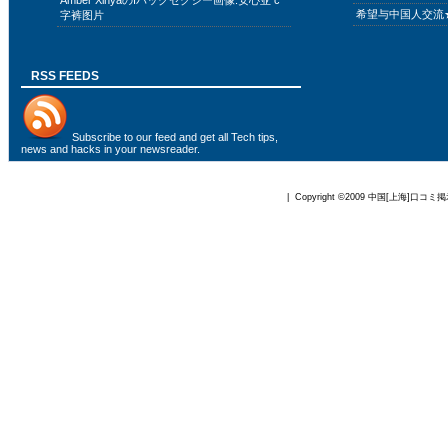
Amber XinyaのIバックセクシー画像:安心亚 c
希望与中国人交流
字裤图片
RSS FEEDS
Subscribe to
our feed
and get all Tech tips,
news and hacks in your newsreader.
| Copyright ©2009
中国[上海]口コミ掲