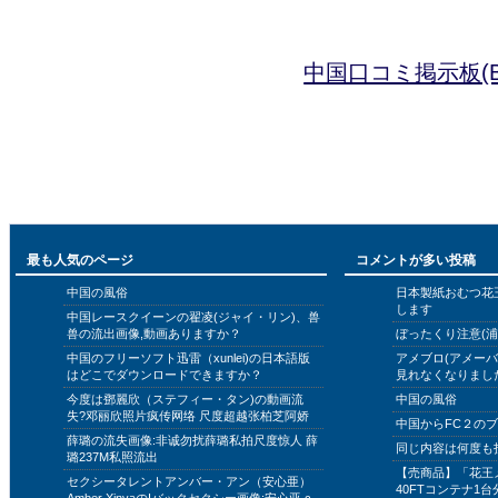
中国口コミ掲示板(B
最も人気のページ
コメントが多い投稿
中国の風俗
日本製紙おむつ花
します
中国レースクイーンの翟凌(ジャイ・リン)、兽
兽の流出画像,動画ありますか？
ぼったくり注意(浦
中国のフリーソフト迅雷（xunlei)の日本語版
アメブロ(アメー
はどこでダウンロードできますか？
見れなくなりまし
今度は鄧麗欣（ステフィー・タン)の動画流
中国の風俗
失?邓丽欣照片疯传网络 尺度超越张柏芝阿娇
中国からFC２の
薛璐の流失画像:非诚勿扰薛璐私拍尺度惊人 薛
同じ内容は何度も
璐237M私照流出
【売商品】「花王
セクシータレントアンバー・アン（安心亜）
40FTコンテナ1台