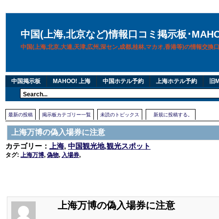
中国(上海,北京など)情報口コミ掲示板･MAH
中国(上海,北京,大連,天津,広州,深セン,成都,桂林,マカオ,香港等)の情報交
中国掲示板
MAHOO! 上海
中国ホテル予約
上海ホテル予約
旧M
最新の投稿
掲示板カテゴリー一覧
未読のトピックス
新規に投稿する。
上海万博の偽入場券に注意
カテゴリー：
上海
,
中国観光地,観光スポット
タグ:
上海万博
,
偽物
,
入場券
,
上海万博の偽入場券に注意