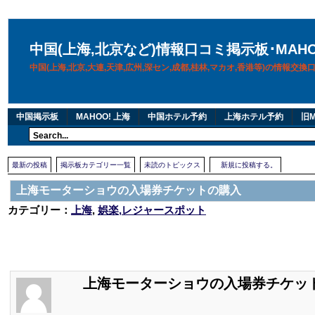
中国(上海,北京など)情報口コミ掲示板･MAH
中国(上海,北京,大連,天津,広州,深セン,成都,桂林,マカオ,香港等)の情報交
中国掲示板
MAHOO! 上海
中国ホテル予約
上海ホテル予約
旧M
最新の投稿
掲示板カテゴリー一覧
未読のトピックス
新規に投稿する。
上海モーターショウの入場券チケットの購入
カテゴリー：
上海
,
娯楽,レジャースポット
上海モーターショウの入場券チケッ