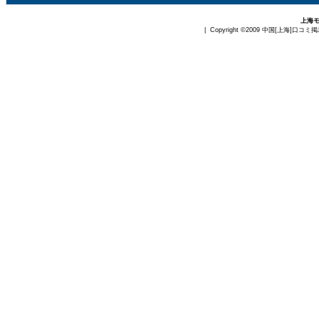
上海
| Copyright ©2009
中国[上海]口コミ掲