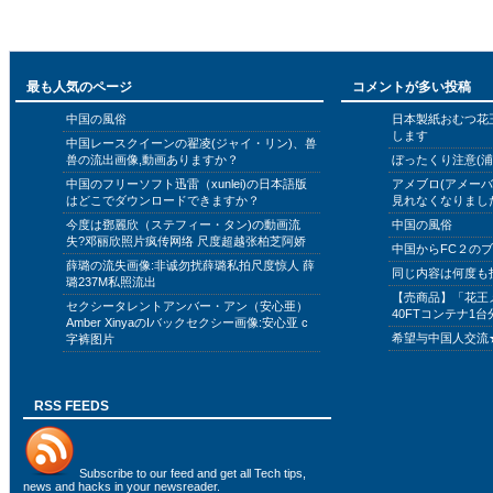
最も人気のページ
コメントが多い投稿
中国の風俗
日本製紙おむつ花
します
中国レースクイーンの翟凌(ジャイ・リン)、兽
兽の流出画像,動画ありますか？
ぼったくり注意(浦
中国のフリーソフト迅雷（xunlei)の日本語版
アメブロ(アメー
はどこでダウンロードできますか？
見れなくなりまし
今度は鄧麗欣（ステフィー・タン)の動画流
中国の風俗
失?邓丽欣照片疯传网络 尺度超越张柏芝阿娇
中国からFC２の
薛璐の流失画像:非诚勿扰薛璐私拍尺度惊人 薛
同じ内容は何度も
璐237M私照流出
【売商品】「花王
セクシータレントアンバー・アン（安心亜）
40FTコンテナ1台
Amber XinyaのIバックセクシー画像:安心亚 c
希望与中国人交流
字裤图片
RSS FEEDS
Subscribe to
our feed
and get all Tech tips,
news and hacks in your newsreader.