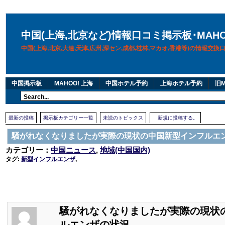
中国(上海,北京など)情報口コミ掲示板･MAH
中国(上海,北京,大連,天津,広州,深セン,成都,桂林,マカオ,香港等)の情報交
中国掲示板
MAHOO! 上海
中国ホテル予約
上海ホテル予約
旧M
最新の投稿
掲示板カテゴリー一覧
未読のトピックス
新規に投稿する。
騒がれなくなりましたが実際の現状の中国新型インフルエ
カテゴリー：
中国ニュース
,
地域(中国国内)
タグ:
新型インフルエンザ
,
騒がれなくなりましたが実際の現状
ルエンザの状況