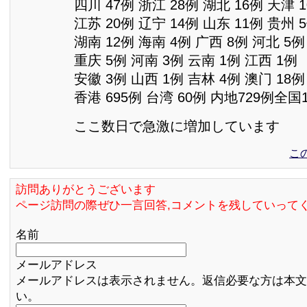
四川 47例 浙江 28例 湖北 16例 天津 
江苏 20例 辽宁 14例 山东 11例 贵州 
湖南 12例 海南 4例 广西 8例 河北 5例
重庆 5例 河南 3例 云南 1例 江西 1例
安徽 3例 山西 1例 吉林 4例 澳门 18例
香港 695例 台湾 60例 内地729例全国1
ここ数日で急激に増加しています
こ
訪問ありがとうございます
ページ訪問の際ぜひ一言回答,コメントを残していって
名前
メールアドレス
メールアドレスは表示されません。返信必要な方は本文
い。