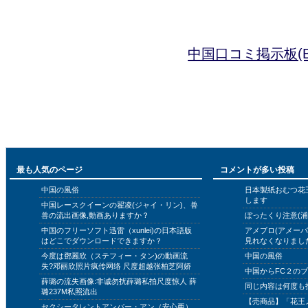
中国口コミ掲示板(B
最も人気のページ
コメントが多い投稿
中国の風俗
日本製紙おむつ花
します
中国レースクイーンの翟凌(ジャイ・リン)、兽
兽の流出画像,動画ありますか？
ぼったくり注意(浦
中国のフリーソフト迅雷（xunlei)の日本語版
アメブロ(アメー
はどこでダウンロードできますか？
見れなくなりまし
今度は鄧麗欣（ステフィー・タン)の動画流
中国の風俗
失?邓丽欣照片疯传网络 尺度超越张柏芝阿娇
中国からFC２の
薛璐の流失画像:非诚勿扰薛璐私拍尺度惊人 薛
同じ内容は何度も
璐237M私照流出
【売商品】「花王
セクシータレントアンバー・アン（安心亜）