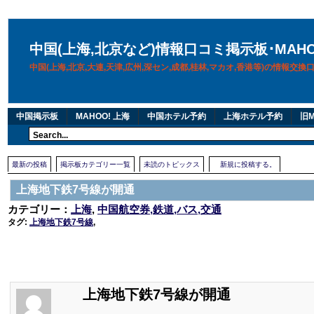
中国(上海,北京など)情報口コミ掲示板･MAH
中国(上海,北京,大連,天津,広州,深セン,成都,桂林,マカオ,香港等)の情報交
中国掲示板
MAHOO! 上海
中国ホテル予約
上海ホテル予約
旧M
最新の投稿
掲示板カテゴリー一覧
未読のトピックス
新規に投稿する。
上海地下鉄7号線が開通
カテゴリー：
上海
,
中国航空券,鉄道,バス,交通
タグ:
上海地下鉄7号線
,
上海地下鉄7号線が開通