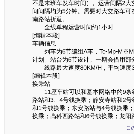
不是末班车发车时间）。运营间隔2大
间间隔均为5分钟。需要时大交路车可
南路站折返。
全线单程运营时间约1小时
[编辑本段]
车辆信息
列车为6节编组A车，Tc•Mp•M※M•
计划。站台为6节设计。一期会借用部
线路最大速度80KM/H，平均速度36
[编辑本段]
换乘站
11座车站可以和基本网络中的9条
路站和3、4号线换乘；静安寺站和2
和1号线换乘；东安路站与4号线换乘
换乘；高科西路站和6号线换乘；龙阳
こ