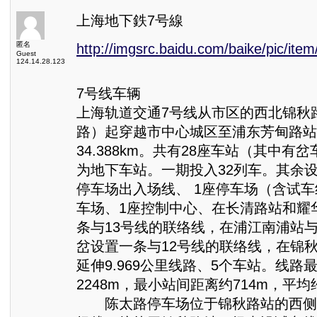
上海地下鉄7号線
匿名
http://imgsrc.baidu.com/baike/pic/i
Guest
124.14.28.123
7号线车辆
上海轨道交通7号线从市区的西北锦秋
路）起穿越市中心城区至浦东芳甸路站
34.388km。共有28座车站（其中有
为地下车站。一期投入32列车。其余
停车场出入场线、 1座停车场（含试车
车场、1座控制中心、在长清路站和耀
条与13号线的联络线，在浦江南浦站
岔设置一条与12号线的联络线，在锦
延伸9.969公里线路、5个车站。线路
2248m，最小站间距离约714m，平均约
陈太路停车场位于锦秋路站的西侧