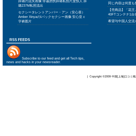
薛璐の流失画像:非诚勿扰薛璐私拍尺度惊人 薛
同じ内容は何度も
璐237M私照流出
【売商品】「花王
セクシータレントアンバー・アン（安心亜）
40FTコンテナ1台
Amber XinyaのIバックセクシー画像:安心亚 c
希望与中国人交流
字裤图片
RSS FEEDS
Subscribe to
our feed
and get all Tech tips,
news and hacks in your newsreader.
| Copyright ©2009
中国[上海]口コミ掲