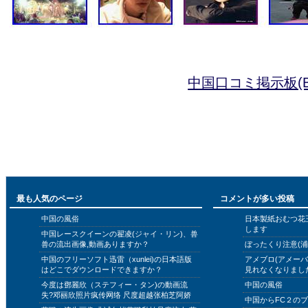
中国口コミ掲示板(B
最も人気のページ
コメントが多い投稿
中国の風俗
日本製紙おむつ花
します
中国レースクイーンの翟凌(ジャイ・リン)、兽
兽の流出画像,動画ありますか？
ぼったくり注意(浦
中国のフリーソフト迅雷（xunlei)の日本語版
アメブロ(アメー
はどこでダウンロードできますか？
見れなくなりまし
今度は鄧麗欣（ステフィー・タン)の動画流
中国の風俗
失?邓丽欣照片疯传网络 尺度超越张柏芝阿娇
中国からFC２の