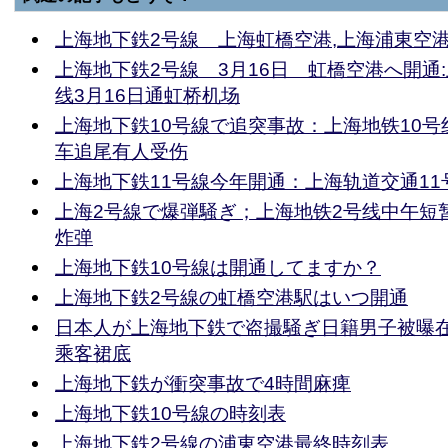
上海地下鉄2号線 上海虹橋空港,上海浦東空
上海地下鉄2号線 3月16日 虹橋空港へ開通
线3月16日通虹桥机场
上海地下鉄10号線で追突事故：上海地铁10
车追尾有人受伤
上海地下鉄11号線今年開通：上海轨道交通11
上海2号線で爆弾騒ぎ；上海地铁2号线中午短
炸弹
上海地下鉄10号線は開通してますか？
上海地下鉄2号線の虹橋空港駅はいつ開通
日本人が上海地下鉄で盗撮騒ぎ日籍男子被曝
乘客裙底
上海地下鉄が衝突事故で4時間麻痺
上海地下鉄10号線の時刻表
上海地下鉄2号線の浦東空港最終時刻表