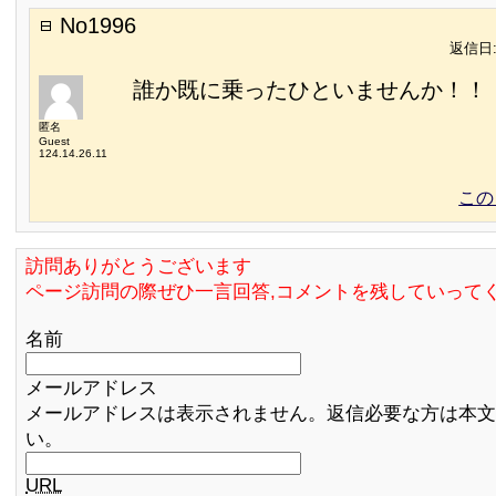
No1996
返信日:2
誰か既に乗ったひといませんか！！
匿名
Guest
124.14.26.11
この
訪問ありがとうございます
ページ訪問の際ぜひ一言回答,コメントを残していって
名前
メールアドレス
メールアドレスは表示されません。返信必要な方は本文
い。
URL