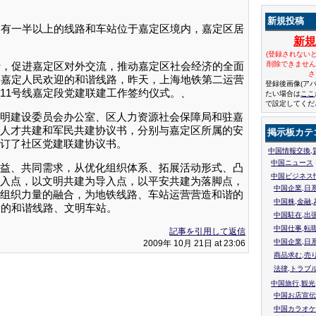
新規投稿
中有一半以上的线路和车站位于嘉定区境内，嘉定区居
新
(登録されない
，促进嘉定区对外交流，推动嘉定区社会经济的全面
削除できませ
さ
受嘉定人民欢迎的和谐线路，昨天，上海地铁第二运营
登録後画像(ア
11号线嘉定段党建联建工作签约仪式。、
たい場合は
ここ
で設定してくだ
建设委员会办公室、区人力资源社会保障局和驻嘉
人才共建和军民共建协议书，分别与嘉定区所属的安
掲示板カテ
订了社区党建联建协议书。
中国情報交換,
中国ニュース
、共同需求，从优化组织体系、拓展活动形式、凸
中国ビジネス
入点，以文明共建为导入点，以平安共建为落脚点，
中国企業,日
组织力量的融合，为地铁线路、车站运营营造和谐的
中国株,金融,
迎的和谐线路、文明车站。
中国駐在,出
中国仕事,転
記事を引用して返信
中国企業,日
2009年 10月 21日 at 23:06
商品求む,売
法律,トラブ
中国旅行,観光
中国お店宣伝
中国カラオケ