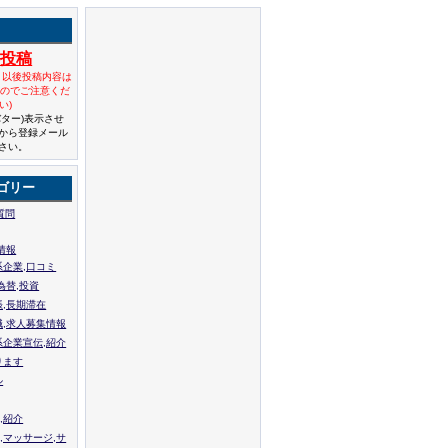
規投稿
と以後投稿内容は
んのでご注意くだ
い)
バター)表示させ
から登録メール
さい。
ゴリー
質問
情報
系企業,口コミ
為替,投資
張,長期滞在
職,求人募集情報
系企業宣伝,紹介
ります
ル
,紹介
,マッサージ,サ