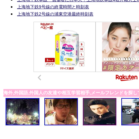
上海地下鉄9号線の終電時間と時刻表
上海地下鉄2号線の浦東空港最終時刻表
海外,外国語,外国人の友達や相互学習相手,メールフレンドを探し