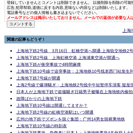
登録していませんとコメントは削除できません。 以後削除を削除の可能
広告,犯罪幇助,道徳に反する内容,意味ない内容などは削除いたします。
電話番号などの個人情報も書き込まないでください。
メールアドレスは掲示いたしておりません。メールでの返信が必要な人
上海
関連の記事もどうぞ！
上海地下鉄2号線 3月16日 虹橋空港へ開通:上海轨交地铁2号
上海地下鉄2号線 上海虹橋空港,上海浦東空港が開通へ
上海地下鉄が衝突事故で4時間麻痺
上海地下鉄10号線で追突事故：上海地铁10号线老西门站发生
上海地下鉄7号線が開通
上海2号線で爆弾騒ぎ；上海地铁2号线中午短暂停车清客 疑发
日本人が上海地下鉄で盗撮騒ぎ日籍男子被曝在上海地铁内偷拍
故障ばかりの上海地下鉄
上海地下鉄10号線は開通してますか？
上海地下鉄2号線の虹橋空港駅はいつ開通
広州の地下鉄でズボンを脱ぐ集団：广州14男女脱裤乘地铁
上海地下鉄10号線の時刻表
上海地下鉄事故 負傷者に日本人：上海地铁事故4名外籍人士