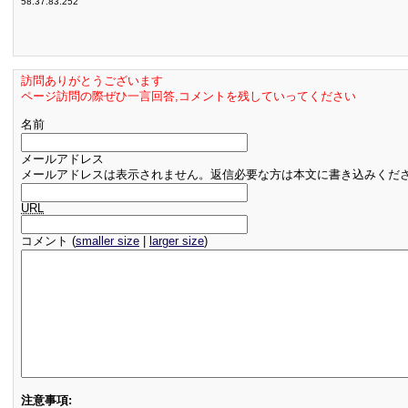
58.37.83.252
訪問ありがとうございます
ページ訪問の際ぜひ一言回答,コメントを残していってください
名前
メールアドレス
メールアドレスは表示されません。返信必要な方は本文に書き込みくだ
URL
コメント (
smaller size
|
larger size
)
注意事項: