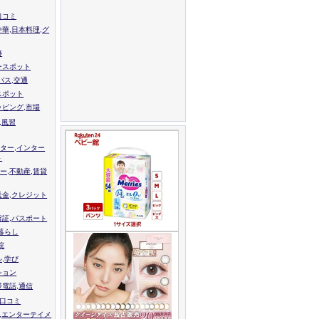
口コミ
中華,日本料理,グ
跡
ースポット
バス,交通
スポット
ッピング,市場
,風習
ター,インター
ト
ー,不動産,賃貸
送金,クレジット
留証,パスポート
,暮らし
院
ル,学び
ション
帯電話,通信
校口コミ
,エンターテイメ