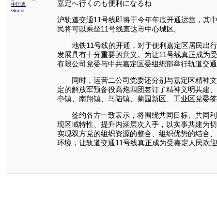
嘉定へ行くのも便利になるね
中国通
Guest
沪轨道交通11号线即将于今年年底开通运营，其
民将可以乘坐11号线直达市中心城区。
地铁11号线的开通，对于便利嘉定区居民出行
发展具有十分重要的意义。为让11号线真正成为
有限公司党委与中共嘉定区委组织部举行轨道交通
同时，运营二公司党委还分别与嘉定区精神文明
定的解放军预备役高炮四团签订了精神文明共建、
亭镇、南翔镇、马陆镇、菊园新区、工业区党委签
签约各方一致表示，将围绕共同目标、共同利益
现区域特性、提升内涵层次入手，以实事共建为切
实现双方党的组织资源的整合、组织优势的结合、
环境，让轨道交通11号线真正成为受嘉定人民欢