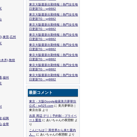
東京大阪最新出勤情報｜熱門女生每
区
日更新TG：yy9882
東京大阪最新出勤情報｜熱門女生每
日更新TG：yy9882
台
東京大阪最新出勤情報｜熱門女生每
日更新TG：yy9882
東京大阪最新出勤情報｜熱門女生每
),東莞,広州
日更新TG：yy9882
区
東京大阪最新出勤情報｜熱門女生每
日更新TG：yy9882
東京大阪最新出勤情報｜熱門女生每
日更新TG：yy9882
木齐),敦煌
東京大阪最新出勤情報｜熱門女生每
日更新TG：yy9882
東京大阪最新出勤情報｜熱門女生每
通,揚州
日更新TG：yy9882
庄
最新コメント
東京・大阪Google檢索美月夢華坊
公式：tg525.com
に 美月夢華坊｜
封
東京出張 より
吉原 周辺 デリ｜予約制・プライベ
波,紹興
ート重視
に あいちゃんの夜戀館 よ
山,金華
り
こんにちは♡ 異世界から来た案内
人、
に あいちゃんの夜戀館 より