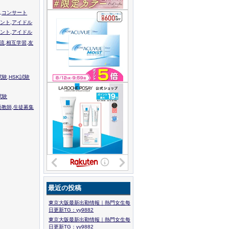
,コンサート
ント,アイドル
ント,アイドル
流,相互学習,友
験,HSK試験
試験
語教師,生徒募集
最近の投稿
東京大阪最新出勤情報｜熱門女生每
日更新TG：yy9882
東京大阪最新出勤情報｜熱門女生每
日更新TG：yy9882