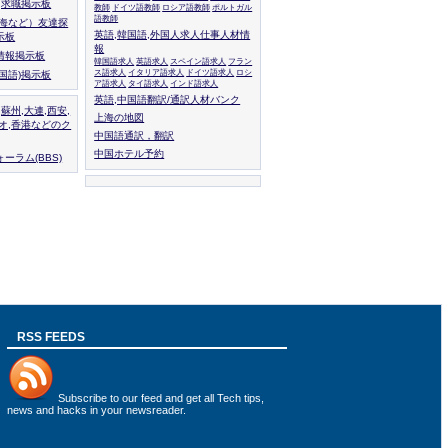
人,求職掲示板
教師
ドイツ語教師
ロシア語教師
ポルトガル
語教師
上海など）友達探
英語,韓国語,外国人求人仕事人材情
示板
報
情報掲示板
韓国語求人
英語求人
スペイン語求人
フラン
ス語求人
イタリア語求人
ドイツ語求人
ロシ
外国語)掲示板
ア語求人
タイ語求人
インド語求人
英語,中国語翻訳/通訳人材バンク
,蘇州,大連,西安,
上海の地図
カオ,香港などのク
中国語通訳，翻訳
中国ホテル予約
ーラム(BBS)
RSS FEEDS
Subscribe to
our feed
and get all Tech tips,
news and hacks in your newsreader.