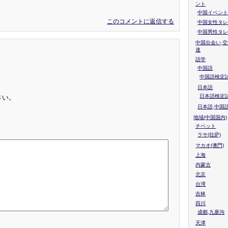
ント
中国イベント
このコメントに返信する
中国女性タレ
中国男性タレ
中国出会い,交
達
語学
中国語
中国語検定試
日本語
日本語検定
さい。
日本語,中国
地域(中国国内)
チベット
ラサ(拉萨)
マカオ(澳門)
上海
内蒙古
北京
台湾
吉林
四川
成都,九寨沟
天津