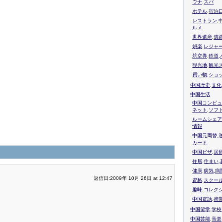
ウナ,スパ
ホテル,宿泊
レストラン,
ルメ
世界遺産,遺
娯楽,レジャ
航空券,鉄道,
観光地,観光
買い物,ショ
中国歴史,文化
中国生活
中国コンピュ
ネット,ソフ
ルームシェア
情報
中国元両替,
カード
中国ビザ,居
住居,住まい
健康,病気,病
返信日:2009年 10月 26日 at 12:47
資格,スクー
趣味,コレク
、
中国電話,携
中国留学,学
中国芸能,音楽