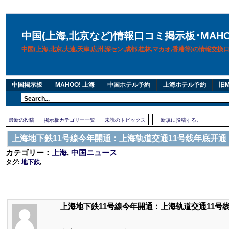
中国(上海,北京など)情報口コミ掲示板･MAH
中国(上海,北京,大連,天津,広州,深セン,成都,桂林,マカオ,香港等)の情報交
中国掲示板
MAHOO! 上海
中国ホテル予約
上海ホテル予約
旧M
最新の投稿
掲示板カテゴリー一覧
未読のトピックス
新規に投稿する。
上海地下鉄11号線今年開通：上海轨道交通11号线年底开通
カテゴリー：
上海
,
中国ニュース
タグ:
地下鉄
,
上海地下鉄11号線今年開通：上海轨道交通11号