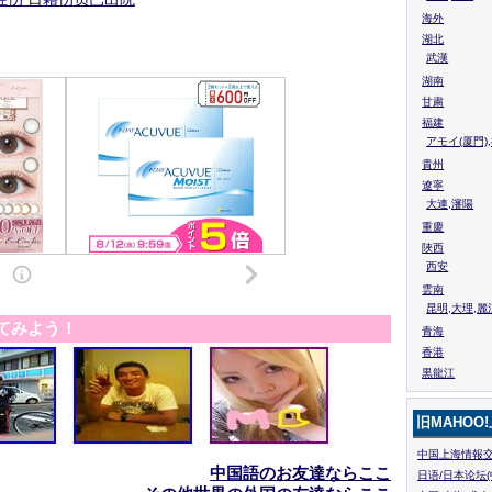
海外
湖北
武漢
湖南
甘粛
福建
アモイ(厦門)
貴州
遼寧
大連,瀋陽
重慶
陜西
西安
雲南
昆明,大理,麗
てみよう！
青海
香港
黒龍江
旧MAHOO
中国上海情報交
中国語のお友達ならここ
日语/日本论坛(