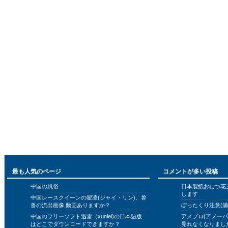
最も人気のページ
コメントが多い投稿
中国の風俗
日本製紙おむつ花
します
中国レースクイーンの翟凌(ジャイ・リン)、兽
兽の流出画像,動画ありますか？
ぼったくり注意(浦
中国のフリーソフト迅雷（xunlei)の日本語版
アメブロ(アメー
はどこでダウンロードできますか？
見れなくなりまし