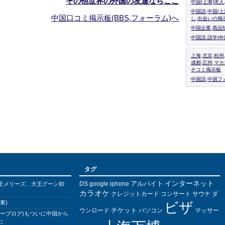
その他世界の外国の友達ならここ
中国(上海)求
中国語,中国(
中国口コミ掲示板(BBS,フォーラム)へ
し,出会いの掲
中国企業,商品
中国語.語学(
上海,北京,杭州
成都,広州,マ
チコミ掲示板
中国語,中国フォ
タグ
インターネット
アルバイト
DS
王メリーズ、大王グーン卸
google
iphone
カラオケ
クレジットカード
コンサート
サウナ
ダ
東)
ビザ
チケット
ウンロード
パソコン
マッサー
バーブログ)もついに中国から
た