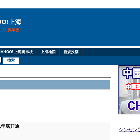
OO!上海
換口コミ掲示板
AHOO! 上海掲示板
上海地図
新規投稿
线年底开通
シンセン