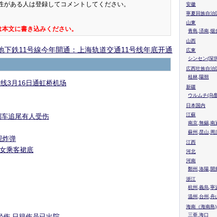
性がある人は登録してコメントしてください。
安徽
寧夏回族自治
山東
は本文に書き込みください。
青島,済南,烟
山西
地下鉄11号線今年開通：上海轨道交通11号线年底开通
広東
シンセン(深圳
広西壮族自治
桂林,陽朔
线3月16日通虹桥机场
新疆
ウルムチ(乌鲁
日本国内
江蘇
列车追尾有人受伤
南京,無錫,南
蘇州,昆山,周
现炸弹
江西
女乘客裙底
河北
河南
鄭州,洛陽,開
浙江
杭州,義烏,寧
温州,台州,舟
海南（海南島)
三亜,海口
轻伤 日籍伤员已出院