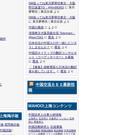
DM送ってね美月夢華坊東京・大阪
即日派遣TG：@An98363
に 美月
夢華坊｜東京出張 より
DM送ってね美月夢華坊東京・大阪
に 美月夢華坊｜東京出張 より
中国の風俗
に
1
より
清酒東京大阪高級出張 Telegram：
@top7341
に
匿名
より
,福州
日本在住の中国人の方一緒にビジネ
スしませんか？
に
匿名
より
中国語ネイティブの翻訳コンサルタ
ント（コーディネーター）を募集
に
匿名
より
「【募集】経験豊富な日本語の翻訳
者を探しています」
に
匿名
より
中国交流ＢＢＳ最新投
江
稿
MAHOO!上海コンテンツ
中国語求人仕事人材情報
!上海掲示板
上海求人
北京求人
大連求人
シンセン,広州
求人
香港求人
換,質問掲示板
外国語教師求人,生徒募集
中国語版)
中国語教師
韓国語教師
英語教師
日本語教師
スペイン語教師
フランス語教師
イタリア語