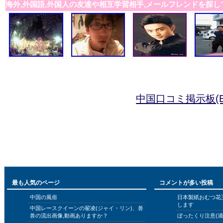
海外,外国語,外国人の友達や相互学習相手,メールフレンドを探し
中国口コミ掲示板(B
最も人気のページ
コメントが多い投稿
中国の風俗
日本製紙おむつ花
します
中国レースクイーンの翟凌(ジャイ・リン)、兽
兽の流出画像,動画ありますか？
ぼったくり注意(浦