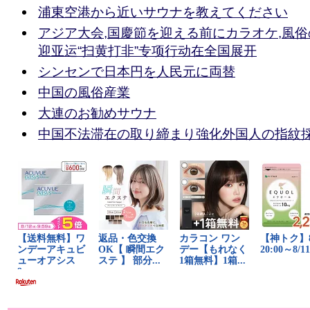
浦東空港から近いサウナを教えてください
アジア大会,国慶節を迎える前にカラオケ,風俗
迎亚运“扫黄打非”专项行动在全国展开
シンセンで日本円を人民元に両替
中国の風俗産業
大連のお勧めサウナ
中国不法滞在の取り締まり強化外国人の指紋