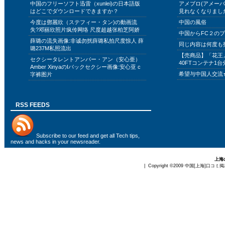
中国のフリーソフト迅雷（xunlei)の日本語版
アメブロ(アメー
はどこでダウンロードできますか？
見れなくなりまし
今度は鄧麗欣（ステフィー・タン)の動画流
中国の風俗
失?邓丽欣照片疯传网络 尺度超越张柏芝阿娇
中国からFC２の
薛璐の流失画像:非诚勿扰薛璐私拍尺度惊人 薛
同じ内容は何度も
璐237M私照流出
【売商品】「花王
セクシータレントアンバー・アン（安心亜）
40FTコンテナ1台
Amber XinyaのIバックセクシー画像:安心亚 c
希望与中国人交流
字裤图片
RSS FEEDS
Subscribe to
our feed
and get all Tech tips,
news and hacks in your newsreader.
上海
| Copyright ©2009
中国[上海]口コミ掲