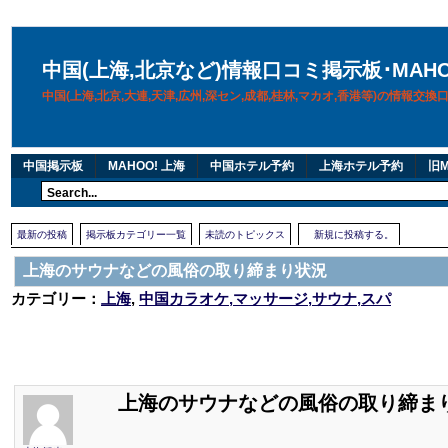
中国(上海,北京など)情報口コミ掲示板･MAH
中国(上海,北京,大連,天津,広州,深セン,成都,桂林,マカオ,香港等)の情報交
中国掲示板
MAHOO! 上海
中国ホテル予約
上海ホテル予約
旧M
最新の投稿
掲示板カテゴリー一覧
未読のトピックス
新規に投稿する。
上海のサウナなどの風俗の取り締まり状況
カテゴリー：
上海
,
中国カラオケ,マッサージ,サウナ,スパ
上海のサウナなどの風俗の取り締ま