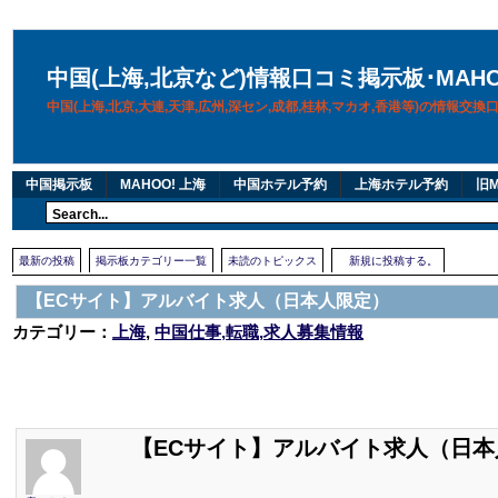
中国(上海,北京など)情報口コミ掲示板･MAH
中国(上海,北京,大連,天津,広州,深セン,成都,桂林,マカオ,香港等)の情報交
中国掲示板
MAHOO! 上海
中国ホテル予約
上海ホテル予約
旧M
最新の投稿
掲示板カテゴリー一覧
未読のトピックス
新規に投稿する。
【ECサイト】アルバイト求人（日本人限定）
カテゴリー：
上海
,
中国仕事,転職,求人募集情報
【ECサイト】アルバイト求人（日本