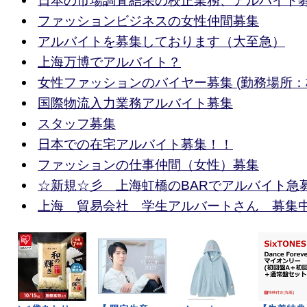
日本の市場調査結果の校正業務、アルバイト
ファッションビジネスの女性仲間募集
アルバイトを募集しております（大至急）
上海万博でアルバイト？
女性ファッションのバイヤー募集 (勤務場所
国際物流入力業務アルバイト募集
スタッフ募集
日本での在宅アルバイト募集！！
ファッションの仕事仲間（女性）募集
☆新規☆彡 上海虹橋のBARでアルバイト急募(^
上海 貿易会社 学生アルバートさん 募集