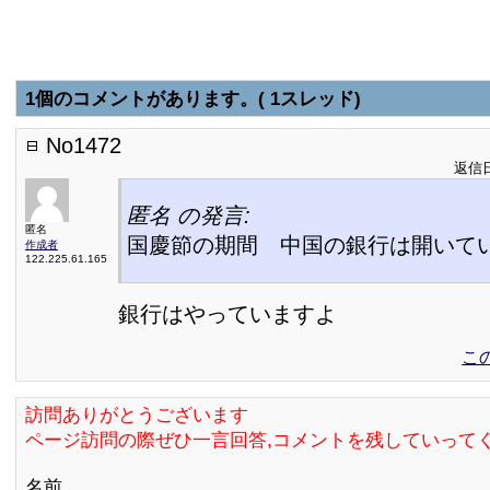
1個のコメントがあります。( 1スレッド)
No1472
返信日:
匿名 の発言:
匿名
国慶節の期間 中国の銀行は開いて
作成者
122.225.61.165
銀行はやっていますよ
こ
訪問ありがとうございます
ページ訪問の際ぜひ一言回答,コメントを残していって
名前