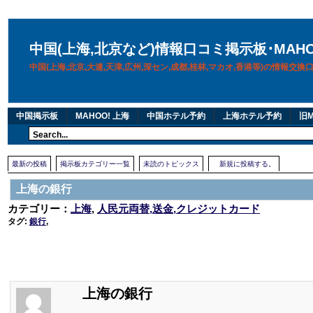
中国(上海,北京など)情報口コミ掲示板･MAH
中国(上海,北京,大連,天津,広州,深セン,成都,桂林,マカオ,香港等)の情報交
中国掲示板
MAHOO! 上海
中国ホテル予約
上海ホテル予約
旧M
最新の投稿
掲示板カテゴリー一覧
未読のトピックス
新規に投稿する。
上海の銀行
カテゴリー：
上海
,
人民元両替,送金,クレジットカード
タグ:
銀行
,
上海の銀行