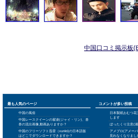
中国口コミ掲示板(B
最も人気のページ
コメントが多い投稿
中国の風俗
日本製紙おむつ花
します
中国レースクイーンの翟凌(ジャイ・リン)、兽
兽の流出画像,動画ありますか？
ぼったくり注意(浦
中国のフリーソフト迅雷（xunlei)の日本語版
アメブロ(アメー
はどこでダウンロードできますか？
見れなくなりまし