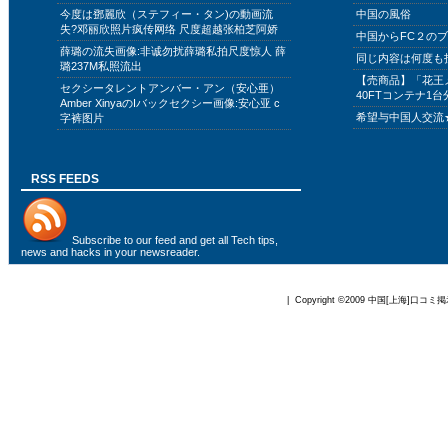
今度は鄧麗欣（ステフィー・タン)の動画流
中国の風俗
失?邓丽欣照片疯传网络 尺度超越张柏芝阿娇
中国からFC２の
薛璐の流失画像:非诚勿扰薛璐私拍尺度惊人 薛
同じ内容は何度も
璐237M私照流出
【売商品】「花王
セクシータレントアンバー・アン（安心亜）
40FTコンテナ1台
Amber XinyaのIバックセクシー画像:安心亚 c
希望与中国人交流
字裤图片
RSS FEEDS
Subscribe to
our feed
and get all Tech tips,
news and hacks in your newsreader.
| Copyright ©2009
中国[上海]口コミ掲