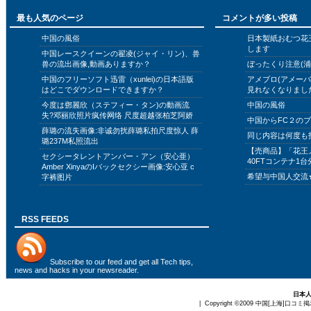
最も人気のページ
コメントが多い投稿
中国の風俗
日本製紙おむつ花
します
中国レースクイーンの翟凌(ジャイ・リン)、兽
兽の流出画像,動画ありますか？
ぼったくり注意(浦
中国のフリーソフト迅雷（xunlei)の日本語版
アメブロ(アメー
はどこでダウンロードできますか？
見れなくなりまし
今度は鄧麗欣（ステフィー・タン)の動画流
中国の風俗
失?邓丽欣照片疯传网络 尺度超越张柏芝阿娇
中国からFC２の
薛璐の流失画像:非诚勿扰薛璐私拍尺度惊人 薛
同じ内容は何度も
璐237M私照流出
【売商品】「花王
セクシータレントアンバー・アン（安心亜）
40FTコンテナ1台
Amber XinyaのIバックセクシー画像:安心亚 c
希望与中国人交流
字裤图片
RSS FEEDS
Subscribe to
our feed
and get all Tech tips,
news and hacks in your newsreader.
日本
| Copyright ©2009
中国[上海]口コミ掲