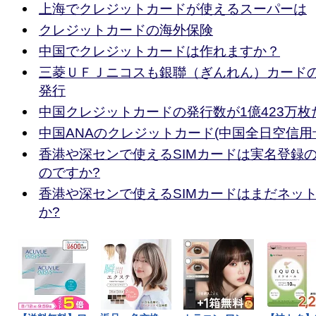
上海でクレジットカードが使えるスーパーは
クレジットカードの海外保険
中国でクレジットカードは作れますか？
三菱ＵＦＪニコスも銀聯（ぎんれん）カード
発行
中国クレジットカードの発行数が1億423万枚
中国ANAのクレジットカード(中国全日空信用
香港や深センで使えるSIMカードは実名登録
のですか?
香港や深センで使えるSIMカードはまだネッ
か?