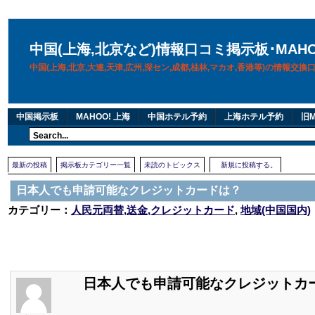
中国(上海,北京など)情報口コミ掲示板･MAH
中国(上海,北京,大連,天津,広州,深セン,成都,桂林,マカオ,香港等)の情報交
中国掲示板
MAHOO! 上海
中国ホテル予約
上海ホテル予約
旧M
最新の投稿
掲示板カテゴリー一覧
未読のトピックス
新規に投稿する。
日本人でも申請可能なクレジットカードは？
カテゴリー：
人民元両替,送金,クレジットカード
,
地域(中国国内)
日本人でも申請可能なクレジットカ