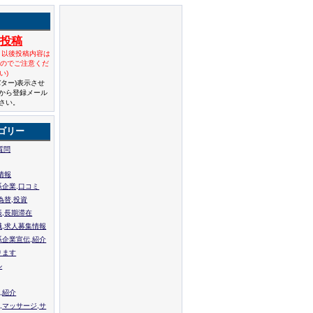
規投稿
と以後投稿内容は
んのでご注意くだ
い)
バター)表示させ
から登録メール
さい。
ゴリー
質問
情報
系企業,口コミ
為替,投資
張,長期滞在
職,求人募集情報
系企業宣伝,紹介
ります
ル
,紹介
,マッサージ,サ