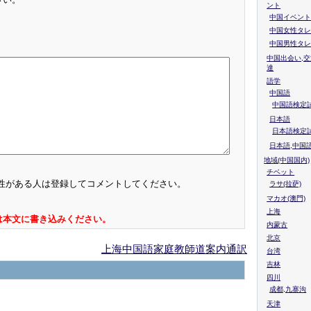
ント
中国イベント
中国女性タレ
中国男性タレ
中国出会い,交
達
語学
中国語
中国語検定試
日本語
日本語検定
日本語,中国
地域(中国国内)
チベット
性がある人は登録してコメントしてください。
ラサ(拉萨)
マカオ(澳門)
上海
は本文に書き込みください。
内蒙古
北京
上海中国語家庭教師道案内通訳
台湾
吉林
四川
成都,九寨沟
天津