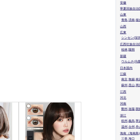
安徽
寧夏回族自治
山東
青島,済南,烟
山西
広東
シンセン(深圳
広西壮族自治
桂林,陽朔
新疆
ウルムチ(乌鲁
日本国内
江蘇
南京,無錫,南
蘇州,昆山,周
江西
河北
河南
鄭州,洛陽,開
浙江
杭州,義烏,寧
温州,台州,舟
海南（海南島)
三亜,海口