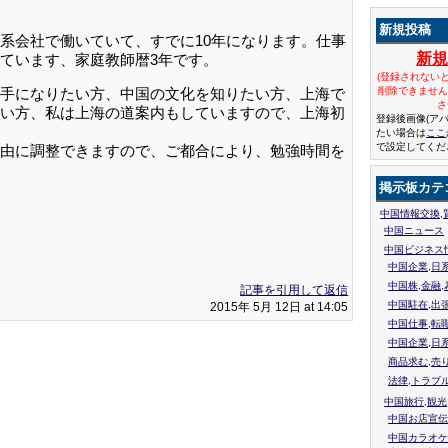
新規投稿
系会社で働いていて、すでに10年になります。仕事
新
ています、家庭教師暦3年です。
(登録されない
手になりたい方、中国の文化を知りたい方、上海で
削除できませ
さ
い方、私は上海の道案内もしていますので、上海初
登録後画像(ア
たい場合は
ここ
で設定してくだ
由に調整できますので、ご都合により、勉強時間を
掲示板カテ
中国情報交換,
中国ニュース
中国ビジネス
中国企業,日
中国株,金融,
記事を引用して返信
中国駐在,出
2015年 5月 12日 at 14:05
中国仕事,転
中国企業,日
商品求む,売
法律,トラブ
中国旅行,観光
中国お店宣伝
中国カラオケ