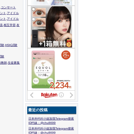
,コンサート
ント,アイドル
ント,アイドル
流,相互学習,友
験,HSK試験
試験
語教師,生徒募集
最近の投稿
日本外约叫小姐加我Telegram搜索
ID约妹：@chu8699
日本外约叫小姐加我Telegram搜索
ID约妹：@chu8699