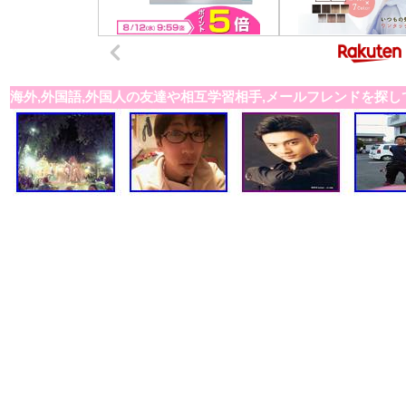
海外,外国語,外国人の友達や相互学習相手,メールフレンドを探し