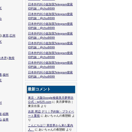
日本外约叫小姐加我Telegram搜索
区
ID约妹：@chu8699
日本外约叫小姐加我Telegram搜索
ID约妹：@chu8699
台
日本外约叫小姐加我Telegram搜索
ID约妹：@chu8699
日本外约叫小姐加我Telegram搜索
),東莞,広州
ID约妹：@chu8699
区
日本外约叫小姐加我Telegram搜索
ID约妹：@chu8699
日本外约叫小姐加我Telegram搜索
ID约妹：@chu8699
木齐),敦煌
日本外约叫小姐加我Telegram搜索
ID约妹：@chu8699
日本外约叫小姐加我Telegram搜索
通,揚州
ID约妹：@chu8699
庄
最新コメント
東京・大阪Google檢索美月夢華坊
公式：tg525.com
に 美月夢華坊｜
封
東京出張 より
吉原 周辺 デリ｜予約制・プライベ
波,紹興
ート重視
に あいちゃんの夜戀館 よ
山,金華
り
こんにちは♡ 異世界から来た案内
人、
に あいちゃんの夜戀館 より