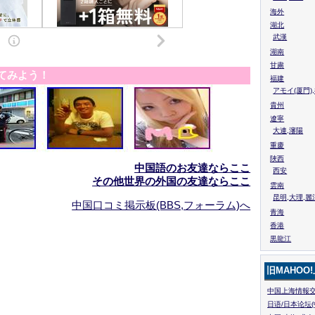
海外
湖北
武漢
湖南
甘粛
てみよう！
福建
アモイ(厦門)
貴州
遼寧
大連,瀋陽
重慶
陜西
中国語のお友達ならここ
西安
その他世界の外国の友達ならここ
雲南
昆明,大理,麗
中国口コミ掲示板(BBS,フォーラム)へ
青海
香港
黒龍江
旧MAHOO
中国上海情報交
日语/日本论坛(