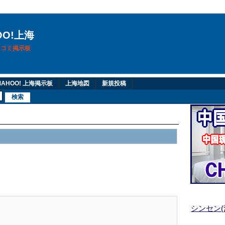
OO!上海
換口コミ掲示板
AHOO! 上海掲示板
上海地図
新規投稿
シンセン