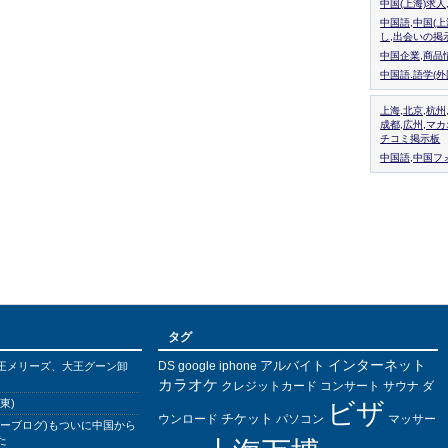
中国(上海)求
中国語,中国(
し,出会いの掲
中国企業,商品
中国語.語学(
上海,北京,杭州
成都,広州,マ
チコミ掲示板
中国語,中国フォ
タグ
インターネット
アルバイト
DS
王メリーズ、大王グーン卸
google
iphone
カラオケ
クレジットカード
コンサート
サウナ
ダ
東)
ビザ
チケット
ウンロード
パソコン
マッサー
バーブログ)もついに中国から
た