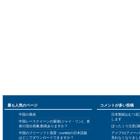
最も人気のページ
コメントが多い投稿
中国の風俗
日本製紙おむつ花
します
中国レースクイーンの翟凌(ジャイ・リン)、兽
兽の流出画像,動画ありますか？
ぼったくり注意(浦
中国のフリーソフト迅雷（xunlei)の日本語版
アメブロ(アメー
はどこでダウンロードできますか？
見れなくなりまし