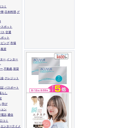
口コミ
中華,日本料理,グ
跡
ースポット
バス,交通
スポット
ッピング,市場
,風習
ター,インター
ト
ー,不動産,賃貸
送金,クレジット
留証,パスポート
,暮らし
院
ル,学び
ション
帯電話,通信
校口コミ
,エンターテイメ