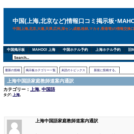
中国(上海,北京など)情報口コミ掲示板･MAH
中国(上海,北京,大連,天津,広州,深セン,成都,桂林,マカオ,香港等)の情報交
中国掲示板
MAHOO! 上海
中国ホテル予約
上海ホテル予約
旧M
最新の投稿
掲示板カテゴリー一覧
未読のトピックス
新規に投稿する。
上海中国語家庭教師道案内通訳
カテゴリー：
上海
,
中国語
タグ:
上海
,
上海中国語家庭教師道案内通訳