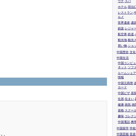
ウナ,スパ
ホテル,宿泊
レストラン,
ルメ
世界遺産,遺
娯楽,レジャ
航空券,鉄道,
観光地,観光
買い物,ショ
中国歴史,文化
中国生活
中国コンピュ
ネット,ソフ
ルームシェア
情報
中国元両替,
カード
中国ビザ,居
住居,住まい
健康,病気,病
資格,スクー
趣味,コレク
中国電話,携
中国留学,学
中国芸能,音楽
さい。