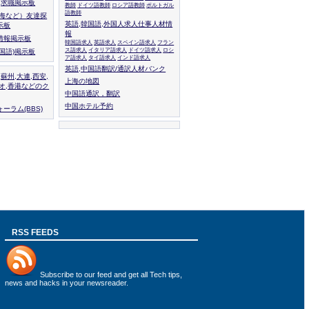
人,求職掲示板
教師
ドイツ語教師
ロシア語教師
ポルトガル
語教師
上海など）友達探
英語,韓国語,外国人求人仕事人材情
示板
報
情報掲示板
韓国語求人
英語求人
スペイン語求人
フラン
ス語求人
イタリア語求人
ドイツ語求人
ロシ
外国語)掲示板
ア語求人
タイ語求人
インド語求人
英語,中国語翻訳/通訳人材バンク
,蘇州,大連,西安,
上海の地図
カオ,香港などのク
中国語通訳，翻訳
中国ホテル予約
ーラム(BBS)
RSS FEEDS
Subscribe to
our feed
and get all Tech tips,
news and hacks in your newsreader.