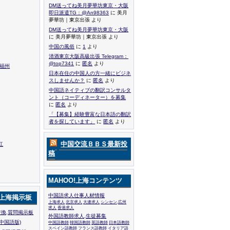
DM送ってね美月夢華坊東京・大阪
即日派遣TG：@An98363
に 美月
夢華坊｜東京出張 より
DM送ってね美月夢華坊東京・大阪
に 美月夢華坊｜東京出張 より
中国の風俗
に
1
より
清酒東京大阪高級出張 Telegram：
@top7341
に
匿名
より
,福州
日本在住の中国人の方一緒にビジネ
スしませんか？
に
匿名
より
中国語ネイティブの翻訳コンサルタ
ント（コーディネーター）を募集
に
匿名
より
「【募集】経験豊富な日本語の翻訳
者を探しています」
に
匿名
より
中国交流ＢＢＳ最新投
江
稿
MAHOO!上海コンテンツ
中国語求人仕事人材情報
!上海掲示板
上海求人
北京求人
大連求人
シンセン,広州
求人
香港求人
換,質問掲示板
外国語教師求人,生徒募集
中国語版)
中国語教師
韓国語教師
英語教師
日本語教師
スペイン語教師
フランス語教師
イタリア語