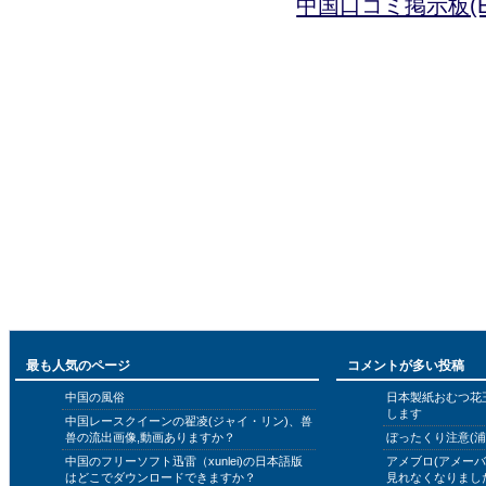
中国口コミ掲示板(B
最も人気のページ
コメントが多い投稿
中国の風俗
日本製紙おむつ花
します
中国レースクイーンの翟凌(ジャイ・リン)、兽
兽の流出画像,動画ありますか？
ぼったくり注意(浦
中国のフリーソフト迅雷（xunlei)の日本語版
アメブロ(アメー
はどこでダウンロードできますか？
見れなくなりまし