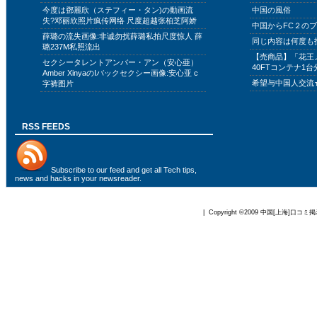
今度は鄧麗欣（ステフィー・タン)の動画流
中国の風俗
失?邓丽欣照片疯传网络 尺度超越张柏芝阿娇
中国からFC２の
薛璐の流失画像:非诚勿扰薛璐私拍尺度惊人 薛
同じ内容は何度も
璐237M私照流出
【売商品】「花王
セクシータレントアンバー・アン（安心亜）
40FTコンテナ1台
Amber XinyaのIバックセクシー画像:安心亚 c
希望与中国人交流
字裤图片
RSS FEEDS
Subscribe to
our feed
and get all Tech tips,
news and hacks in your newsreader.
| Copyright ©2009
中国[上海]口コミ掲