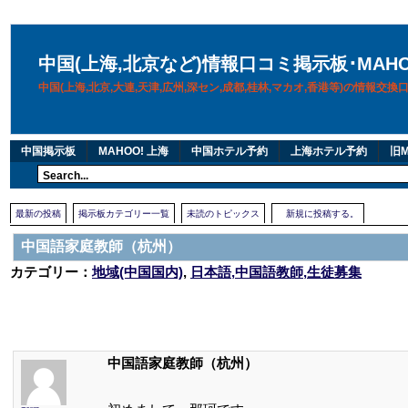
中国(上海,北京など)情報口コミ掲示板･MAH
中国(上海,北京,大連,天津,広州,深セン,成都,桂林,マカオ,香港等)の情報交
中国掲示板
MAHOO! 上海
中国ホテル予約
上海ホテル予約
旧M
最新の投稿
掲示板カテゴリー一覧
未読のトピックス
新規に投稿する。
中国語家庭教師（杭州）
カテゴリー：
地域(中国国内)
,
日本語,中国語教師,生徒募集
中国語家庭教師（杭州）