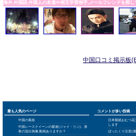
海外,外国語,外国人の友達や相互学習相手,メールフレンドを探し
中国口コミ掲示板(B
最も人気のページ
コメントが多い投稿
中国の風俗
日本製紙おむつ花
します
中国レースクイーンの翟凌(ジャイ・リン)、兽
兽の流出画像,動画ありますか？
ぼったくり注意(浦