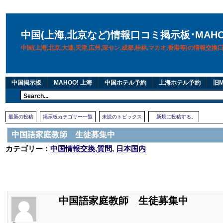
中国(上海,北京など)情報口コミ掲示板･MAH
中国(上海,北京,大連,天津,広州,深セン,成都,桂林,マカオ,香港等)の情報交
中国掲示板
MAHOO! 上海
中国ホテル予約
上海ホテル予約
旧M
最新の投稿
掲示板カテゴリー一覧
未読のトピックス
新規に投稿する。
中国語家庭教師 生徒募集中
カテゴリー：
中国情報交換,質問
,
日本国内
中国語家庭教師 生徒募集中