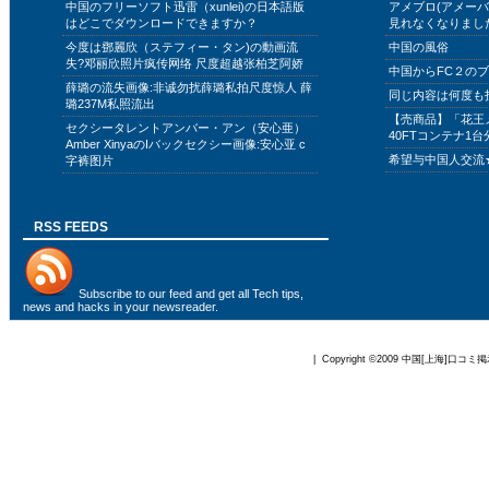
中国のフリーソフト迅雷（xunlei)の日本語版
アメブロ(アメー
はどこでダウンロードできますか？
見れなくなりまし
今度は鄧麗欣（ステフィー・タン)の動画流
中国の風俗
失?邓丽欣照片疯传网络 尺度超越张柏芝阿娇
中国からFC２の
薛璐の流失画像:非诚勿扰薛璐私拍尺度惊人 薛
同じ内容は何度も
璐237M私照流出
【売商品】「花王
セクシータレントアンバー・アン（安心亜）
40FTコンテナ1台
Amber XinyaのIバックセクシー画像:安心亚 c
希望与中国人交流
字裤图片
RSS FEEDS
Subscribe to
our feed
and get all Tech tips,
news and hacks in your newsreader.
| Copyright ©2009
中国[上海]口コミ掲