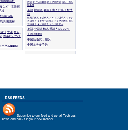
人,求職掲示板
教師
ドイツ語教師
ロシア語教師
ポルトガル
語教師
上海など）友達探
英語,韓国語,外国人求人仕事人材情
示板
報
情報掲示板
韓国語求人
英語求人
スペイン語求人
フラン
ス語求人
イタリア語求人
ドイツ語求人
ロシ
外国語)掲示板
ア語求人
タイ語求人
インド語求人
英語,中国語翻訳/通訳人材バンク
,蘇州,大連,西安,
上海の地図
カオ,香港などのク
中国語通訳，翻訳
中国ホテル予約
ーラム(BBS)
RSS FEEDS
Subscribe to
our feed
and get all Tech tips,
news and hacks in your newsreader.