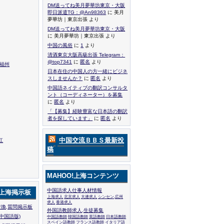
DM送ってね美月夢華坊東京・大阪
即日派遣TG：@An98363
に 美月
夢華坊｜東京出張 より
DM送ってね美月夢華坊東京・大阪
に 美月夢華坊｜東京出張 より
中国の風俗
に
1
より
清酒東京大阪高級出張 Telegram：
@top7341
に
匿名
より
,福州
日本在住の中国人の方一緒にビジネ
スしませんか？
に
匿名
より
中国語ネイティブの翻訳コンサルタ
ント（コーディネーター）を募集
に
匿名
より
「【募集】経験豊富な日本語の翻訳
者を探しています」
に
匿名
より
中国交流ＢＢＳ最新投
江
稿
MAHOO!上海コンテンツ
中国語求人仕事人材情報
!上海掲示板
上海求人
北京求人
大連求人
シンセン,広州
求人
香港求人
換,質問掲示板
外国語教師求人,生徒募集
中国語版)
中国語教師
韓国語教師
英語教師
日本語教師
スペイン語教師
フランス語教師
イタリア語