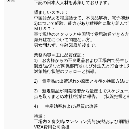
Guest
下記の日本人人材を募集しております。
望ましいスキル：
中国語がある程度話せて、不良品解析、電子/機構
3)について経験、能力があり積極的に取り組ん
ＭＵＳＴ：
事で現地のスタッフと中国語で意思疎通できる方
海外駐在について問題ない方。
男女問わず、年齢50歳前後まで。
業務内容＝主に品質保証：
1) お客様からの不良返品および工場内で発生した
製造/品保など関係部門)および外注先と打合せ
対策施行状態のフォローと指導。
2) 量産品の出荷遅れの原因と今後の挽回方法
3) 新規製品が開発段階から量産までスケジュ
点を取りまとめ本社/営業に報告。 （状況把握と
4） 生産効率および/品質の改善
待遇：
工場内３食支給/マンション貸与(光熱および網路
VIZA費用公司負担