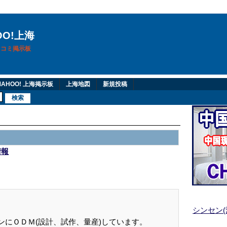
OO!上海
換口コミ掲示板
AHOO! 上海掲示板
上海地図
新規投稿
情報
シンセン
ンにＯＤＭ(設計、試作、量産)しています。