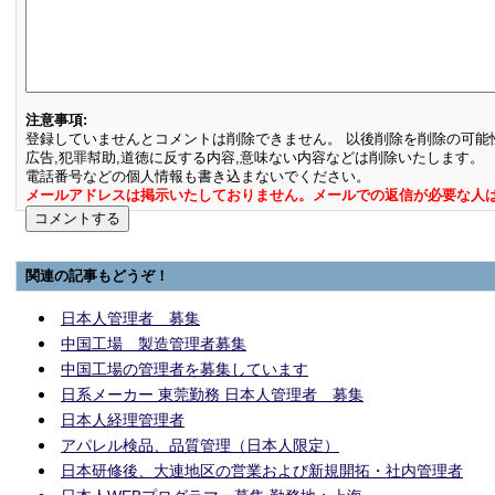
注意事項:
登録していませんとコメントは削除できません。 以後削除を削除の可能
広告,犯罪幇助,道徳に反する内容,意味ない内容などは削除いたします。
電話番号などの個人情報も書き込まないでください。
メールアドレスは掲示いたしておりません。メールでの返信が必要な人
関連の記事もどうぞ！
日本人管理者 募集
中国工場 製造管理者募集
中国工場の管理者を募集しています
日系メーカー 東莞勤務 日本人管理者 募集
日本人経理管理者
アパレル検品、品質管理（日本人限定）
日本研修後、大連地区の営業および新規開拓・社内管理者