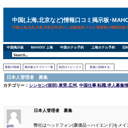
中国(上海,北京など)情報口コミ掲示板･MAH
中国(上海,北京,大連,天津,広州,深セン,成都,桂林,マカオ,香港等)の情報交
中国掲示板
MAHOO! 上海
中国ホテル予約
上海ホテル予約
旧M
最新の投稿
掲示板カテゴリー一覧
未読のトピックス
新規に投稿する。
日本人管理者 募集
カテゴリー：
シンセン(深圳),東莞,広州
,
中国仕事,転職,求人募集
日本人管理者 募集
弊社はヘッドフォン(廉価品～ハイエンド)をメイ
saida