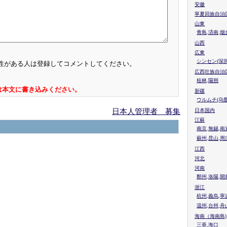
安徽
寧夏回族自治
山東
青島,済南,烟
山西
広東
シンセン(深圳
性がある人は登録してコメントしてください。
広西壮族自治
桂林,陽朔
は本文に書き込みください。
新疆
ウルムチ(乌鲁
日本人管理者 募集
日本国内
江蘇
南京,無錫,南
蘇州,昆山,周
江西
河北
河南
鄭州,洛陽,開
浙江
杭州,義烏,寧
温州,台州,舟
海南（海南島)
三亜,海口