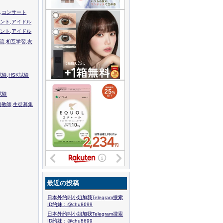
,コンサート
ント,アイドル
ント,アイドル
流,相互学習,友
験,HSK試験
試験
語教師,生徒募集
最近の投稿
日本外约叫小姐加我Telegram搜索
ID约妹：@chu8699
日本外约叫小姐加我Telegram搜索
ID约妹：@chu8699