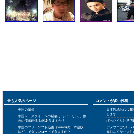
最も人気のページ
コメントが多い投稿
中国の風俗
日本製紙おむつ花
します
中国レースクイーンの翟凌(ジャイ・リン)、兽
兽の流出画像,動画ありますか？
ぼったくり注意(浦
中国のフリーソフト迅雷（xunlei)の日本語版
アメブロ(アメー
はどこでダウンロードできますか？
見れなくなりまし