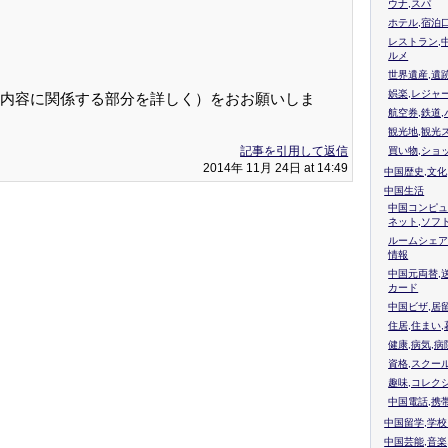
ウナ,スパ
ホテル,宿泊
レストラン,
ルメ
世界遺産,遺
娯楽,レジャ
内容に関係する部分を詳しく）をおお願いしま
航空券,鉄道,
観光地,観光
記事を引用して返信
買い物,ショ
2014年 11月 24日 at 14:49
中国歴史,文化
中国生活
中国コンピュ
ネット,ソフ
ルームシェア
情報
中国元両替,
カード
中国ビザ,居
住居,住まい
健康,病気,病
資格,スクー
趣味,コレク
中国電話,携
中国留学,学
中国芸能,音楽