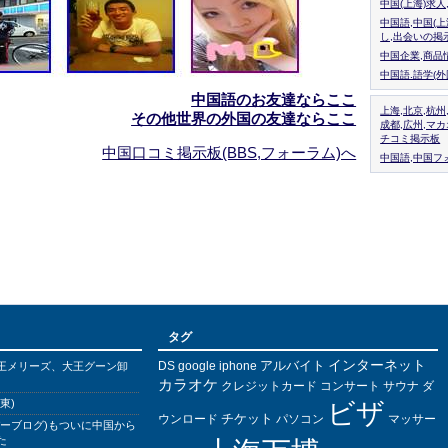
中国(上海)求
中国語,中国(
し,出会いの掲
中国企業,商品
中国語.語学(
中国語のお友達ならここ
上海,北京,杭州
その他世界の外国の友達ならここ
成都,広州,マ
チコミ掲示板
中国口コミ掲示板(BBS,フォーラム)へ
中国語,中国フォ
タグ
インターネット
アルバイト
DS
王メリーズ、大王グーン卸
google
iphone
カラオケ
クレジットカード
コンサート
サウナ
ダ
東)
ビザ
チケット
ウンロード
パソコン
マッサー
バーブログ)もついに中国から
た