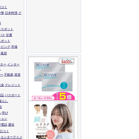
口コミ
中華,日本料理,グ
跡
ースポット
バス,交通
スポット
ッピング,市場
,風習
ター,インター
ト
ー,不動産,賃貸
送金,クレジット
留証,パスポート
,暮らし
院
ル,学び
ション
帯電話,通信
校口コミ
,エンターテイメ