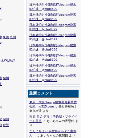
日本外约叫小姐加我Telegram搜索
区
ID约妹：@chu8699
日本外约叫小姐加我Telegram搜索
ID约妹：@chu8699
台
日本外约叫小姐加我Telegram搜索
ID约妹：@chu8699
日本外约叫小姐加我Telegram搜索
),東莞,広州
ID约妹：@chu8699
区
日本外约叫小姐加我Telegram搜索
ID约妹：@chu8699
日本外约叫小姐加我Telegram搜索
ID约妹：@chu8699
木齐),敦煌
日本外约叫小姐加我Telegram搜索
ID约妹：@chu8699
日本外约叫小姐加我Telegram搜索
通,揚州
ID约妹：@chu8699
庄
最新コメント
東京・大阪Google檢索美月夢華坊
公式：tg525.com
に 美月夢華坊｜
封
東京出張 より
吉原 周辺 デリ｜予約制・プライベ
波,紹興
ート重視
に あいちゃんの夜戀館 よ
山,金華
り
こんにちは♡ 異世界から来た案内
人、
に あいちゃんの夜戀館 より