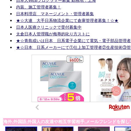
日本人WEBプログラマー募集 勤務地：上海
内装、施工管理者募集！
日本料理店 マネージメント・管理者募集
★☆大連 大手日系物流企業にて倉庫管理者募集！☆★
日本人医療クリニックで受付募集中
太倉日本人管理職が侮辱的叱り方ストに
★☆青島或いは日本 日系電子企業にて電気・電子部品管理者
★☆日本 日系メーカーにて①仕上加工管理者②生産技術③管
海外,外国語,外国人の友達や相互学習相手,メールフレンドを探し