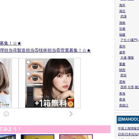
海外
湖北
武漢
湖南
甘粛
福建
アモイ(厦門)
募集！☆★
貴州
理担当④製造担当⑤技術担当⑥営業募集！☆★
遼寧
大連,瀋陽
重慶
陜西
西安
雲南
昆明,大理,麗
青海
香港
黒龍江
旧MAHOO
てみよう！
中国上海情報交
日语/日本论坛(