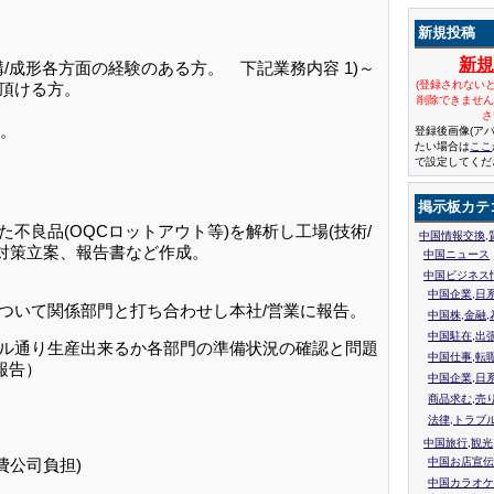
新規投稿
新
/成形各方面の経験のある方。 下記業務内容 1)～
(登録されない
で頂ける方。
削除できませ
さ
。
登録後画像(ア
たい場合は
ここ
で設定してくだ
掲示板カテ
不良品(OQCロットアウト等)を解析し工場(技術/
中国情報交換,
し対策立案、報告書など作成。
中国ニュース
中国ビジネス
中国企業,日
について関係部門と打ち合わせし本社/営業に報告。
中国株,金融,
中国駐在,出
ール通り生産出来るか各部門の準備状況の確認と問題
中国仕事,転
報告）
中国企業,日
商品求む,売
法律,トラブ
中国旅行,観光
費公司負担)
中国お店宣伝
中国カラオケ