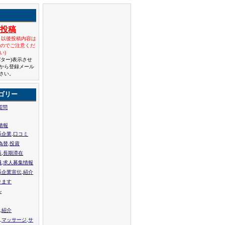
規投稿
と以後投稿内容は
んのでご注意くだ
い)
バター)表示させ
から登録メール
さい。
ゴリー
質問
情報
系企業,口コミ
為替,投資
張,長期滞在
職,求人募集情報
系企業宣伝,紹介
ります
ル
,紹介
,マッサージ,サ