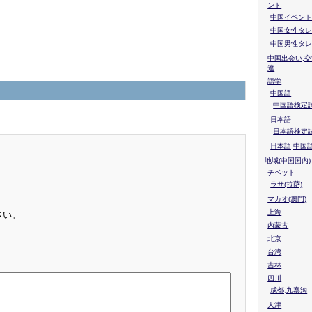
ント
中国イベント
中国女性タレ
中国男性タレ
中国出会い,交
達
語学
中国語
中国語検定試
日本語
日本語検定
日本語,中国
地域(中国国内)
チベット
ラサ(拉萨)
マカオ(澳門)
上海
さい。
内蒙古
北京
台湾
吉林
四川
成都,九寨沟
天津