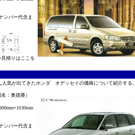
ナンバー代含ま
りはここを
人気が出てきたホンダ オデッセイの価格について紹介する
国名：奥徳賽）
0mm×1630mm
ナンバー代含ま