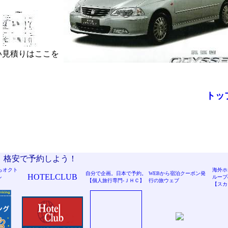
りはここを
トッ
 格安で予約しよう！
らオクト
海外ホ
自分で企画。日本で予約。
WEBから宿泊クーポン発
HOTELCLUB
ル
ループ
【個人旅行専門-ＪＨＣ】
行の旅ウェブ
【スカ