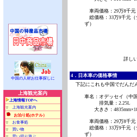
車両価格：29万8千元
総価格：33万9千元（
ず）
詳しい見積
4．日本車の価格事情
中国の人材お仕事探しに
下記にこれも中国でだんだん
上海観光案内
車名：オデッセイ（中
上海情報TOPへ
排気量：2.25L
上海観光案内
▽
大きさ：4835mm×180
お泊り処(ホテル）
車両価格：29万8千元
お食事処
▽
総価格：33万9千元（
買い物
▽
ず）
思い切り遊ぶ
▽