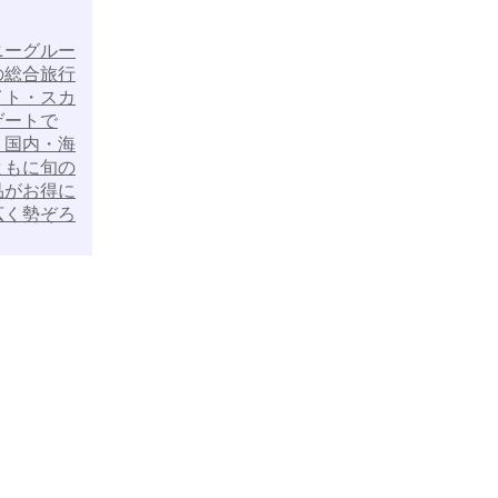
ニーグルー
の総合旅行
イト・スカ
ゲートで
、国内・海
ともに旬の
品がお得に
広く勢ぞろ