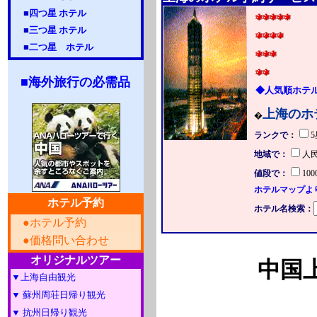
■
四つ星 ホテル
■
三つ星 ホテル
■
二つ星 ホテル
■海外旅行の必需品
◆人気順ホテ
上海のホ
�
ランクで
：
地域で：
人
値段で：
10
ホテルマップよ
ホテル予約
ホテル名検索：
●
ホテル予約
●
価格問い合わせ
オリジナルツアー
中国
▼上海自由観光
▼ 蘇州周荘日帰り観光
▼ 抗州日帰り観光