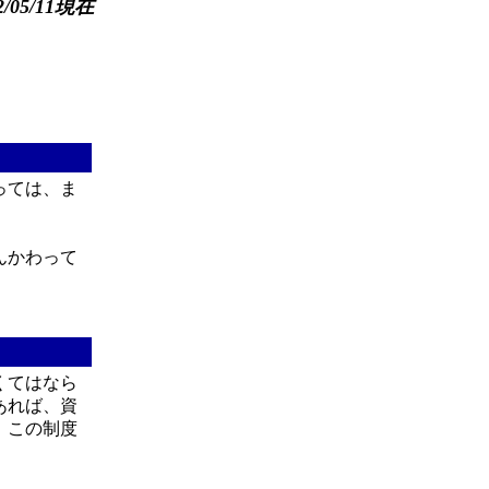
2/05/11現在
っては、ま
んかわって
くてはなら
あれば、資
、この制度