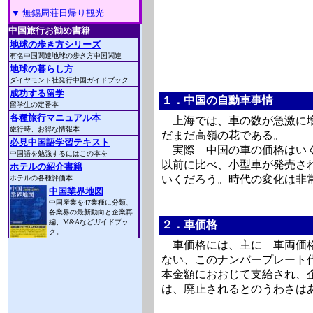
▼ 無錫周荘日帰り観光
１．中国の自動車事情
上海では、車の数が急激に増
だまだ高嶺の花である。
実際 中国の車の価格はい
以前に比べ、小型車が発売さ
いくだろう。時代の変化は非
２．車価格
車価格には、主に 車両価格
ない、このナンバープレート
本金額におおじて支給され、
は、廃止されるとのうわさは