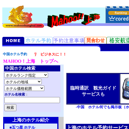
しました。旅行 ビジネスに！！
中国ホテル予約
MAHOO！上海 トップへ
中国ホテル検索
臨時通訳 観光ガイド
サービスも
ホテル名検索
：
-中国 ホテル何でも掲示板（
上海のホテル紹介
上海のホテル予約サービス
■
五つ星 ホテル