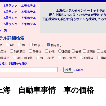
5星ランク 上海ホテル
上海のホテルをインターネット予約
4星ランク 上海ホテル
現在上海内の120以上のホテルが予約で
3星ランク 上海ホテル
下記検索から自分に合うホテルを検索してみ
2星ランク 上海ホテル
ル一覧
テル詳細検索
5星
4星
3星
3星以下
指定無し
民広場
浦東新区
静安寺
外灘
淮海路
虹橋
徐家匯
上
00元以上
700～1000元
500～700元
300～500元
300元以下
指
り選ぶ（地図から選択）
...More
上海 自動車事情 車の価格