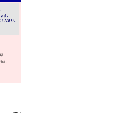
！
きます。
てください。
海駅
定無し