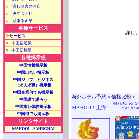
癒し健康のお店
▽
役立つ会社
▽
頑張る企業
▽
各種サービス
詳しい見積
サービス
中国語通訳
▽
中国語翻訳
▽
各種掲示板
中国情報掲示板
中国出合い掲示板
中国ジョブ、ビジネス
（求人求職）掲示板
中国企業何でも掲示板
海外ホテル予約＜価格比較＞
中国語で語ろう
海外ホテル予約な
中国旅行体験掲示板
MAHOO！上海
パストラベ
中国何でも掲示板
リンクサイト
MAHOO! SAHNGHAI