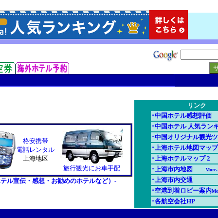
リンク
･中国ホテル感想評価
･中国ホテル 人気ラン
･中国オリジナル観光
格安携帯
･上海ホテル地図マップ
電話レンタル
上海地区
･上海ホテルマップ 2
旅行観光にお車手配
･上海市内地図
More..
･上海市内交通
ホテル宣伝・感想・お勧めのホテルなど）-
･空港到着ロビー案内
Mor
･各航空会社HP