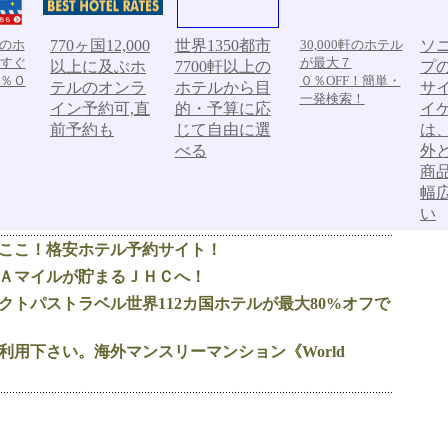
軒のホ
770ヶ国12,000
世界1350都市
30,000軒のホテル
ソ
すぐ
が最大７
以上に及ぶホ
7700軒以上の
プ
％Ｏ
０％OFF！簡単・
テルのオンラ
ホテルから目
サ
一発検索！
イン予約可,直
的・予算に応
イ
前予約も
じて自由に選
は
べる
外
商
幅
い
ここ！格安ホテル予約サイト！
Ａマイルが貯まるＪＨＣへ！
クトパストラベル世界112カ国ホテルが最大80%オフで
利用下さい。海外マンスリーマンション《World