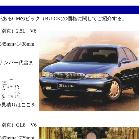
るGMのビック（BUICK)の価格に関してご紹介する。
克）2.5L V6
5mm×1438mm
ナンバー代含ま
りはここを
別克）GL8 V6
7mm×1729mm