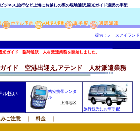
,ビジネス,旅行など上海にお越しの際の現地通訳,観光ガイド通訳の手配
提供：ノースアイランド
日本語通訳派遣
ガイド 臨時通訳 人材派遣業務を開始しました。旅行 ビジネスに！！
ガイド 空港出迎え,アテンド 人材派遣業務
格安携帯レンタ
テル払い
ル
上海地区
旅行観光にお車手配
込みご注意
｜
料金
｜