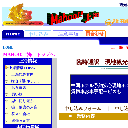
観光
語通訳 
HOME
.....上海 観光
MAHOO!上海 トップへ
上海情報
臨時通訳 現地観光
上海情報TOPへ
上海観光案内
▽
お泊り処(ホテル）
▽
中国ホテル予約安心現地ホ
お食事処
▽
貸切車お車手配ービスも
買い物
▽
思い切り遊ぶ
▽
癒し健康のお店
▽
申し込みフォーム
｜
申し
役立つ会社
▽
■ 業務内容
頑張る企業
▽
中国物産展