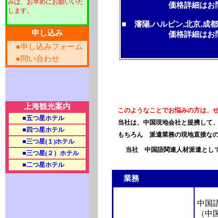
みは、お早めにお願いいた
価格詳細はお問い
します。
■ 瀋陽,ハルピン,北京,
申し込み
価格詳細はお問い
●
申し込みフォーム
●
問い合わせ
上海観光案内
このようなことでお悩みの方は、
■
五つ星ホテル
当社は、中国現地会社と提携して
■
四つ星ホテル
もちろん 派遣業務の現地直接な
■
三つ星(１)ホテル
当社 中国語関連人材派遣とし
■
三つ星(２）ホテル
■
二つ星ホテル
業務
中国
（中