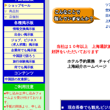
ツ
ショップモール
空
商品別
▽
日
店舗別
▽
上
各種掲示板
よ
情報交換掲示板
出合い掲示板
ジョブ、ビジネス
（求人求職）掲示板
当社は１０年以上 上海通訳
企業何でも掲示板
好評をいただいております
中国語で語ろう
ホテル予約業務 チャ
旅行体験掲示板
上海紹介ホームページ 
何でも掲示板
コンテンツ
中国語の友達探し
ご利用注意
●申し込みは,申し込みフォ
ームより受け付けておりま
す。
●手配の関係より、申し込
■ 現在長春でも観光,ビ