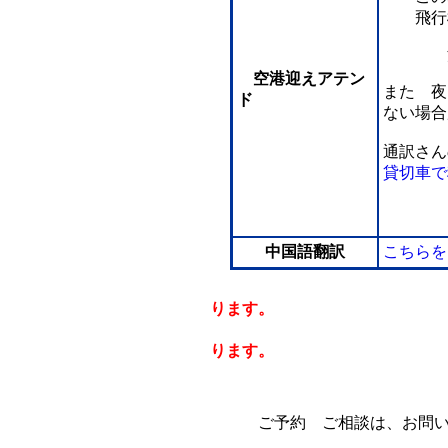
飛行機
派遣交
空港迎えアテン
また 夜
ド
ない場合
通訳さん
貸切車で
中国語翻訳
こちらを
ります。
出張等は、宿泊
ります。
価格に税金は
ご予約 ご相談は、お問い合