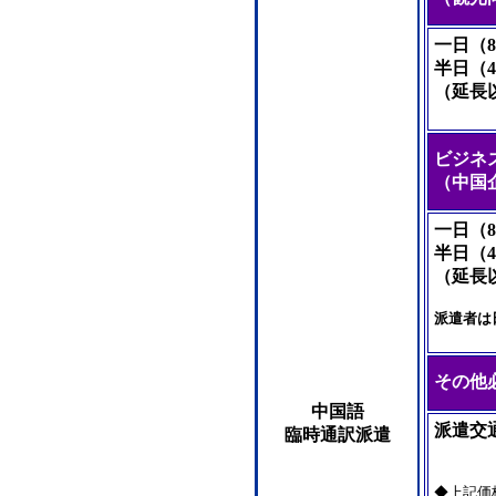
一日（8
半日（4
（延長
ビジネ
（中国
一日（8
半日（4
（延長
派遣者は
その他
中国語
派遣交
臨時通訳派遣
◆上記価