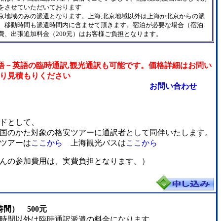
をさせていただいております
北京地域のみの派遣となります。上海,北京地域以外は上海か北京からの派
、移動時間も派遣時間内に含ませて頂きます。宿泊が必要な場合（宿泊
費、出張追加料金（200元）はお客様ご負担となります。
語－英語の臨時通訳,観光通訳も可能です。価格詳細はお問い
り見積もりください
お問い合わせ
ドとして、
国のかた対象の格安ツアーに通訳者として同伴いたします。
ツアーは
ここから
上海観光バスは
ここから
んの参加費用は、実費負担となります。）
時間） 500元
間以外は臨時通訳派遣の料金になります。