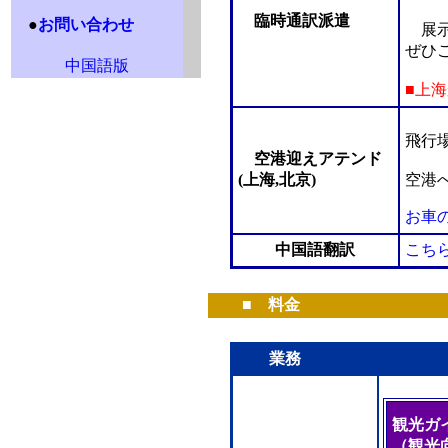
臨時通訳派遣
●
お問い合わせ
展示
ぜひ
中国語版
■上
飛行
空港迎えアテンド
(上海,北京)
空港
お車
中国語翻訳
こち
■ 料金
業務
観光ガ
（観光