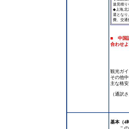
途見積り
◆上海,
遣となり
費、交通
■ 中国
合わせよ
観光ガイ
その他中
主な格安
（通訳さ
基本（4
この時