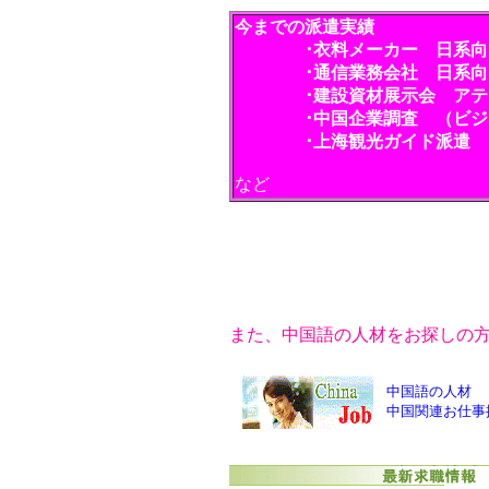
今までの派遣実績
･衣料メーカー 日系
･通信業務会社 日系向け
･建設資材展示会 アテン
･中国企業調査 （ビジ
･上海観光ガイド派遣 （
など
また、中国語の人材をお探しの
中国語の人材
中国関連お仕事