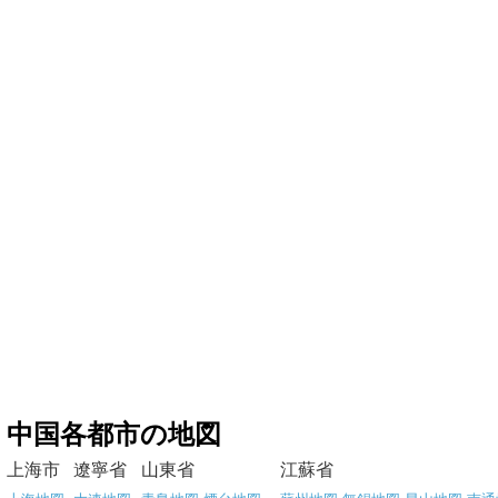
中国各都市の地図
上海市
遼寧省
山東省
江蘇省