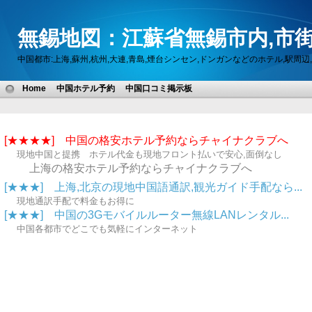
無錫地図：江蘇省無錫市内,市街
中国都市:上海,蘇州,杭州,大連,青島,煙台シンセン,ドンガンなどのホテル,駅
Home
中国ホテル予約
中国口コミ掲示板
[★★★★] 中国の格安ホテル予約ならチャイナクラブへ
現地中国と提携 ホテル代金も現地フロント払いで安心,面倒なし
上海の格安ホテル予約ならチャイナクラブへ
[★★★] 上海,北京の現地中国語通訳,観光ガイド手配なら...
現地通訳手配で料金もお得に
[★★★] 中国の3Gモバイルルーター無線LANレンタル...
中国各都市でどこでも気軽にインターネット