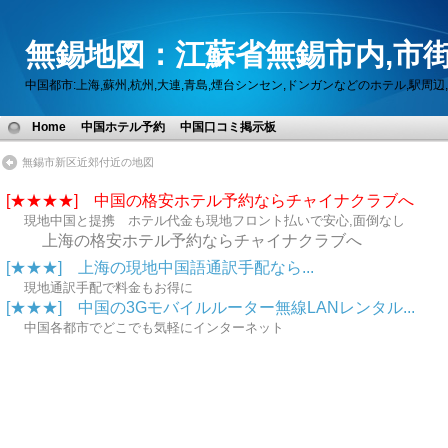
無錫地図：江蘇省無錫市内,市街
中国都市:上海,蘇州,杭州,大連,青島,煙台シンセン,ドンガンなどのホテル,駅
Home
中国ホテル予約
中国口コミ掲示板
無錫市新区近郊付近の地図
[★★★★] 中国の格安ホテル予約ならチャイナクラブへ
現地中国と提携 ホテル代金も現地フロント払いで安心,面倒なし
上海の格安ホテル予約ならチャイナクラブへ
[★★★] 上海の現地中国語通訳手配なら...
現地通訳手配で料金もお得に
[★★★] 中国の3Gモバイルルーター無線LANレンタル...
中国各都市でどこでも気軽にインターネット