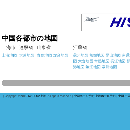
中国各都市の地図
上海市
遼寧省
山東省
江蘇省
上海地図
大連地図
青島地図
煙台地図
蘇州地図
無錫地図
昆山地図
南通
図
太倉地図
常熟地図
呉江地図
港地図
鎮江地図
常州地図
| Copyright ©2010
MAHOO!上海
, All rights reserved.|
中国ホテル予約
:
上海ホテル予約
|
中国,中