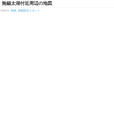
無錫太湖付近周辺の地図
Filed in:
無錫
,
無錫観光スポット