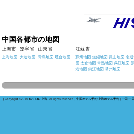
中国各都市の地図
上海市
遼寧省
山東省
江蘇省
上海地図
大連地図
青島地図
煙台地図
蘇州地図
無錫地図
昆山地図
南通
図
太倉地図
常熟地図
呉江地図
港地図
鎮江地図
常州地図
| Copyright ©2010
MAHOO!上海
, All rights reserved.|
中国ホテル予約
:
上海ホテル予約
|
中国,中