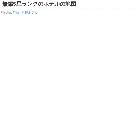
無錫5星ランクのホテルの地図
Filed in:
無錫
,
無錫ホテル