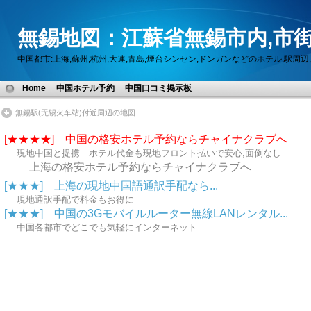
無錫地図：江蘇省無錫市内,市街
中国都市:上海,蘇州,杭州,大連,青島,煙台シンセン,ドンガンなどのホテル,駅
Home
中国ホテル予約
中国口コミ掲示板
無錫駅(无锡火车站)付近周辺の地図
[★★★★] 中国の格安ホテル予約ならチャイナクラブへ
現地中国と提携 ホテル代金も現地フロント払いで安心,面倒なし
上海の格安ホテル予約ならチャイナクラブへ
[★★★] 上海の現地中国語通訳手配なら...
現地通訳手配で料金もお得に
[★★★] 中国の3Gモバイルルーター無線LANレンタル...
中国各都市でどこでも気軽にインターネット