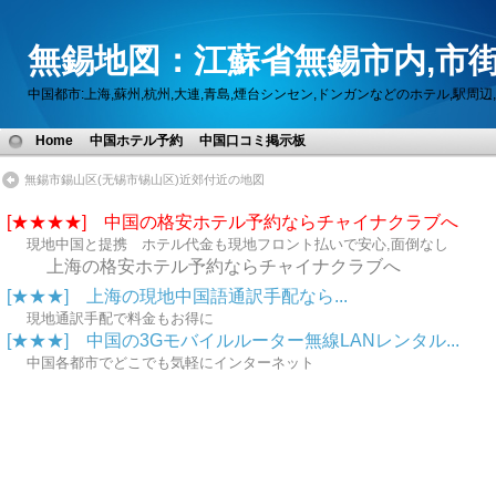
無錫地図：江蘇省無錫市内,市街
中国都市:上海,蘇州,杭州,大連,青島,煙台シンセン,ドンガンなどのホテル,駅
Home
中国ホテル予約
中国口コミ掲示板
無錫市錫山区(无锡市锡山区)近郊付近の地図
[★★★★] 中国の格安ホテル予約ならチャイナクラブへ
現地中国と提携 ホテル代金も現地フロント払いで安心,面倒なし
上海の格安ホテル予約ならチャイナクラブへ
[★★★] 上海の現地中国語通訳手配なら...
現地通訳手配で料金もお得に
[★★★] 中国の3Gモバイルルーター無線LANレンタル...
中国各都市でどこでも気軽にインターネット