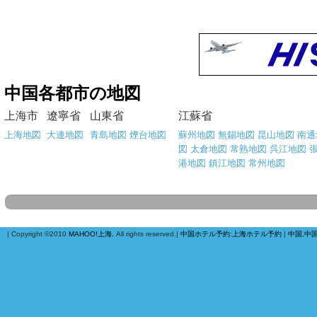
中国各都市の地図
上海市
遼寧省
山東省
江蘇省
上海地図
大連地図
青島地図
煙台地図
蘇州地図
無錫地図
昆山地図
南通
図
太倉地図
常熟地図
呉江地図
港地図
鎮江地図
常州地図
| Copyright ©2010
MAHOO!上海
, All rights reserved.|
中国ホテル予約
:
上海ホテル予約
|
中国,中