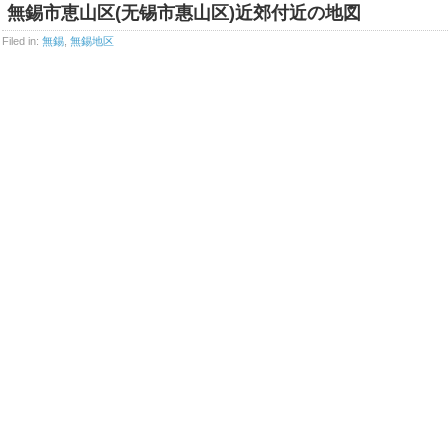
無錫市恵山区(无锡市惠山区)近郊付近の地図
Filed in:
無錫
,
無錫地区