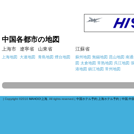
中国各都市の地図
上海市
遼寧省
山東省
江蘇省
上海地図
大連地図
青島地図
煙台地図
蘇州地図
無錫地図
昆山地図
南通
図
太倉地図
常熟地図
呉江地図
港地図
鎮江地図
常州地図
| Copyright ©2010
MAHOO!上海
, All rights reserved.|
中国ホテル予約
:
上海ホテル予約
|
中国,中