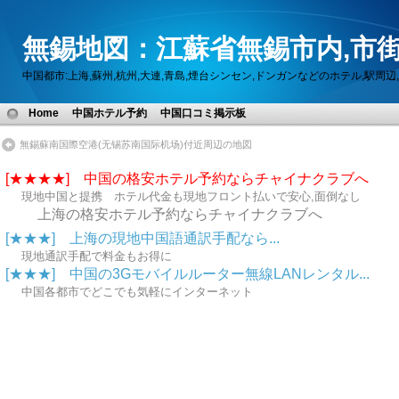
無錫地図：江蘇省無錫市内,市街
中国都市:上海,蘇州,杭州,大連,青島,煙台シンセン,ドンガンなどのホテル,駅
Home
中国ホテル予約
中国口コミ掲示板
無錫蘇南国際空港(无锡苏南国际机场)付近周辺の地図
[★★★★] 中国の格安ホテル予約ならチャイナクラブへ
現地中国と提携 ホテル代金も現地フロント払いで安心,面倒なし
上海の格安ホテル予約ならチャイナクラブへ
[★★★] 上海の現地中国語通訳手配なら...
現地通訳手配で料金もお得に
[★★★] 中国の3Gモバイルルーター無線LANレンタル...
中国各都市でどこでも気軽にインターネット