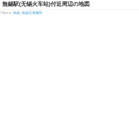
無錫駅(无锡火车站)付近周辺の地図
Filed in:
無錫
,
無錫交通機関