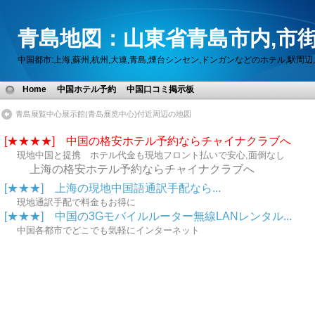
青島地図：山東省青島市内,市街
中国都市:上海,蘇州,杭州,大連,青島,煙台シンセン,ドンガンなどのホテル,駅
Home
中国ホテル予約
中国口コミ掲示板
青島展覧中心展示館(青岛展览中心)付近周辺の地図
[★★★★] 中国の格安ホテル予約ならチャイナクラブへ
現地中国と提携 ホテル代金も現地フロント払いで安心,面倒なし
上海の格安ホテル予約ならチャイナクラブへ
[★★★] 上海の現地中国語通訳手配なら...
現地通訳手配で料金もお得に
[★★★] 中国の3Gモバイルルーター無線LANレンタル...
中国各都市でどこでも気軽にインターネット