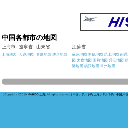
中国各都市の地図
上海市
遼寧省
山東省
江蘇省
上海地図
大連地図
青島地図
煙台地図
蘇州地図
無錫地図
昆山地図
南通
図
太倉地図
常熟地図
呉江地図
港地図
鎮江地図
常州地図
| Copyright ©2010
MAHOO!上海
, All rights reserved.|
中国ホテル予約
:
上海ホテル予約
|
中国,中