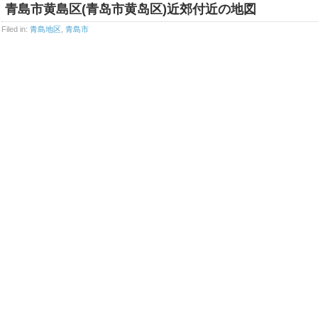
青島市黄島区(青岛市黄岛区)近郊付近の地図
Filed in:
青島地区
,
青島市