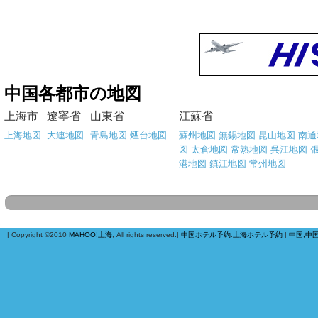
中国各都市の地図
上海市
遼寧省
山東省
江蘇省
上海地図
大連地図
青島地図
煙台地図
蘇州地図
無錫地図
昆山地図
南通
図
太倉地図
常熟地図
呉江地図
港地図
鎮江地図
常州地図
| Copyright ©2010
MAHOO!上海
, All rights reserved.|
中国ホテル予約
:
上海ホテル予約
|
中国,中