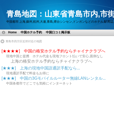
青島地図：山東省青島市内,市街
中国都市:上海,蘇州,杭州,大連,青島,煙台シンセン,ドンガンなどのホテル,駅
Home
中国ホテル予約
中国口コミ掲示板
青島市四方区近郊付近の地図
[★★★★] 中国の格安ホテル予約ならチャイナクラブへ
現地中国と提携 ホテル代金も現地フロント払いで安心,面倒なし
上海の格安ホテル予約ならチャイナクラブへ
[★★★] 上海の現地中国語通訳手配なら...
現地通訳手配で料金もお得に
[★★★] 中国の3Gモバイルルーター無線LANレンタル...
中国各都市でどこでも気軽にインターネット