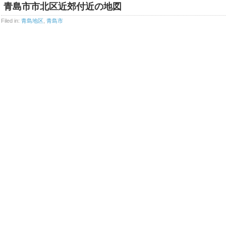
青島市市北区近郊付近の地図
Filed in:
青島地区
,
青島市