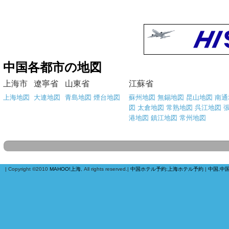
中国各都市の地図
上海市
遼寧省
山東省
江蘇省
上海地図
大連地図
青島地図
煙台地図
蘇州地図
無錫地図
昆山地図
南通
図
太倉地図
常熟地図
呉江地図
港地図
鎮江地図
常州地図
| Copyright ©2010
MAHOO!上海
, All rights reserved.|
中国ホテル予約
:
上海ホテル予約
|
中国,中