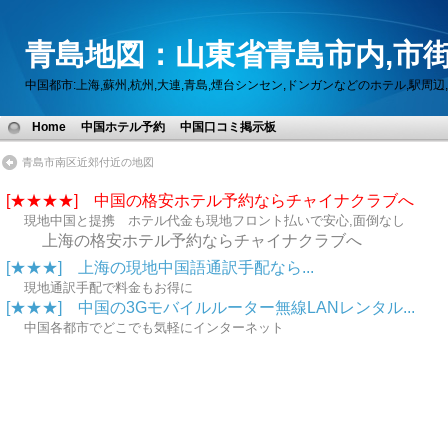
青島地図：山東省青島市内,市街
中国都市:上海,蘇州,杭州,大連,青島,煙台シンセン,ドンガンなどのホテル,駅
Home
中国ホテル予約
中国口コミ掲示板
青島市南区近郊付近の地図
[★★★★] 中国の格安ホテル予約ならチャイナクラブへ
現地中国と提携 ホテル代金も現地フロント払いで安心,面倒なし
上海の格安ホテル予約ならチャイナクラブへ
[★★★] 上海の現地中国語通訳手配なら...
現地通訳手配で料金もお得に
[★★★] 中国の3Gモバイルルーター無線LANレンタル...
中国各都市でどこでも気軽にインターネット