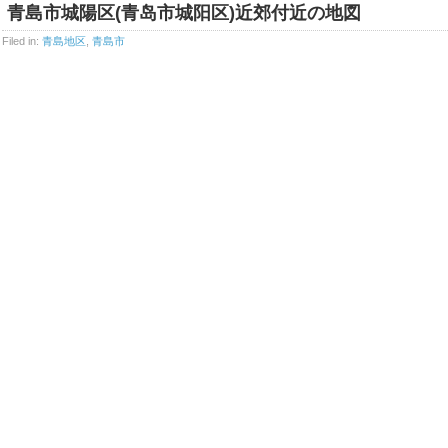
青島市城陽区(青岛市城阳区)近郊付近の地図
Filed in:
青島地区
,
青島市