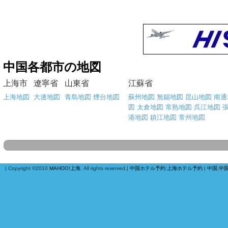
中国各都市の地図
上海市
遼寧省
山東省
江蘇省
上海地図
大連地図
青島地図
煙台地図
蘇州地図
無錫地図
昆山地図
南通
図
太倉地図
常熟地図
呉江地図
港地図
鎮江地図
常州地図
| Copyright ©2010
MAHOO!上海
, All rights reserved.|
中国ホテル予約
:
上海ホテル予約
|
中国,中