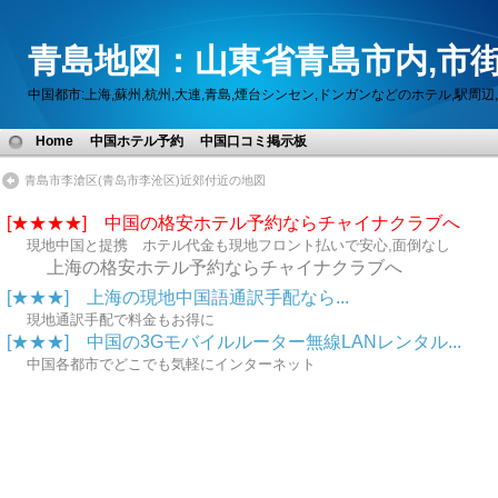
青島地図：山東省青島市内,市街
中国都市:上海,蘇州,杭州,大連,青島,煙台シンセン,ドンガンなどのホテル,駅
Home
中国ホテル予約
中国口コミ掲示板
青島市李滄区(青岛市李沧区)近郊付近の地図
[★★★★] 中国の格安ホテル予約ならチャイナクラブへ
現地中国と提携 ホテル代金も現地フロント払いで安心,面倒なし
上海の格安ホテル予約ならチャイナクラブへ
[★★★] 上海の現地中国語通訳手配なら...
現地通訳手配で料金もお得に
[★★★] 中国の3Gモバイルルーター無線LANレンタル...
中国各都市でどこでも気軽にインターネット