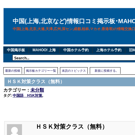
中国(上海,北京など)情報口コミ掲示板･MAH
中国(上海,北京,大連,天津,広州,深セン,成都,桂林,マカオ,香港等)の情報交
中国掲示板
MAHOO! 上海
中国ホテル予約
上海ホテル予約
旧M
最新の投稿
掲示板カテゴリー一覧
未読のトピックス
新規に投稿する。
ＨＳＫ対策クラス（無料）
カテゴリー：
未分類
タグ:
中国語 HSK対策
,
ＨＳＫ対策クラス（無料）