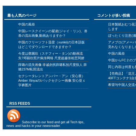
最も人気のページ
コメントが多い投稿
中国の風俗
日本製紙おむつ花
します
中国レースクイーンの翟凌(ジャイ・リン)、兽
兽の流出画像,動画ありますか？
ぼったくり注意(浦
中国のフリーソフト迅雷（xunlei)の日本語版
アメブロ(アメー
はどこでダウンロードできますか？
見れなくなりまし
今度は鄧麗欣（ステフィー・タン)の動画流
中国の風俗
失?邓丽欣照片疯传网络 尺度超越张柏芝阿娇
中国からFC２の
薛璐の流失画像:非诚勿扰薛璐私拍尺度惊人 薛
同じ内容は何度も
璐237M私照流出
【売商品】「花王
セクシータレントアンバー・アン（安心亜）
40FTコンテナ1台
Amber XinyaのIバックセクシー画像:安心亚 c
希望与中国人交流
字裤图片
RSS FEEDS
Subscribe to
our feed
and get all Tech tips,
news and hacks in your newsreader.