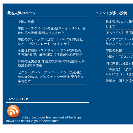
最も人気のページ
コメントが多い投稿
中国の風俗
日本製紙おむつ花
します
中国レースクイーンの翟凌(ジャイ・リン)、兽
兽の流出画像,動画ありますか？
ぼったくり注意(浦
中国のフリーソフト迅雷（xunlei)の日本語版
アメブロ(アメー
はどこでダウンロードできますか？
見れなくなりまし
今度は鄧麗欣（ステフィー・タン)の動画流
中国の風俗
失?邓丽欣照片疯传网络 尺度超越张柏芝阿娇
中国からFC２の
薛璐の流失画像:非诚勿扰薛璐私拍尺度惊人 薛
同じ内容は何度も
璐237M私照流出
【売商品】「花王
セクシータレントアンバー・アン（安心亜）
40FTコンテナ1台
Amber XinyaのIバックセクシー画像:安心亚 c
希望与中国人交流
字裤图片
RSS FEEDS
Subscribe to
our feed
and get all Tech tips,
news and hacks in your newsreader.