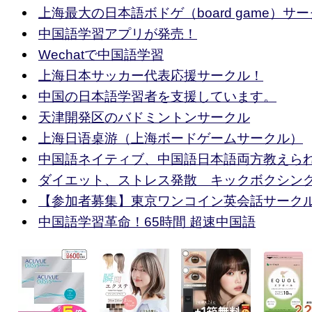
上海最大の日本語ボドゲ（board game）サ
中国語学習アプリが発売！
Wechatで中国語学習
上海日本サッカー代表応援サークル！
中国の日本語学習者を支援しています。
天津開発区のバドミントンサークル
上海日语桌游（上海ボードゲームサークル）
中国語ネイティブ、中国語日本語両方教えら
ダイエット、ストレス発散 キックボクシン
【参加者募集】東京ワンコイン英会話サーク
中国語学習革命！65時間 超速中国語