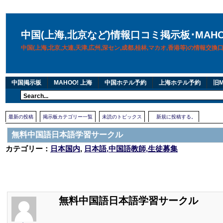
中国(上海,北京など)情報口コミ掲示板･MAH
中国(上海,北京,大連,天津,広州,深セン,成都,桂林,マカオ,香港等)の情報交
中国掲示板
MAHOO! 上海
中国ホテル予約
上海ホテル予約
旧M
最新の投稿
掲示板カテゴリー一覧
未読のトピックス
新規に投稿する。
無料中国語日本語学習サークル
カテゴリー：
日本国内
,
日本語,中国語教師,生徒募集
無料中国語日本語学習サークル