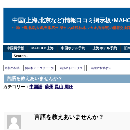
中国(上海,北京など)情報口コミ掲示板･MAH
中国(上海,北京,大連,天津,広州,深セン,成都,桂林,マカオ,香港等)の情報交
中国掲示板
MAHOO! 上海
中国ホテル予約
上海ホテル予約
旧M
最新の投稿
掲示板カテゴリー一覧
未読のトピックス
新規に投稿する。
言語を教えあいませんか？
カテゴリー：
中国語
,
蘇州,昆山,周庄
言語を教えあいませんか？