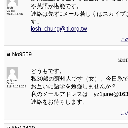
や英語が堪能です。
Josh
Guest
連絡は先ずeメール若しくはスカイプ
65.49.14.96
す。
josh_chung@iti.org.tw
こ
No9559
返信日:
どうもです。
私30歳の蘇州人です（女）、今日系
yz1june
Guest
お互いに語学を勉強しませんか？
218.4.158.254
私のメールアドレスは yz1june@163
連絡をお待ちします。
こ
No12430