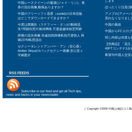
します
中国レースクイーンの翟凌(ジャイ・リン)、兽
兽の流出画像,動画ありますか？
ぼったくり注意(浦
中国のフリーソフト迅雷（xunlei)の日本語版
アメブロ(アメー
はどこでダウンロードできますか？
見れなくなりまし
今度は鄧麗欣（ステフィー・タン)の動画流
中国の風俗
失?邓丽欣照片疯传网络 尺度超越张柏芝阿娇
中国からFC２の
薛璐の流失画像:非诚勿扰薛璐私拍尺度惊人 薛
同じ内容は何度も
璐237M私照流出
【売商品】「花王
セクシータレントアンバー・アン（安心亜）
40FTコンテナ1台
Amber XinyaのIバックセクシー画像:安心亚 c
希望与中国人交流
字裤图片
RSS FEEDS
Subscribe to
our feed
and get all Tech tips,
news and hacks in your newsreader.
| Copyright ©2009
中国[上海]口コミ掲