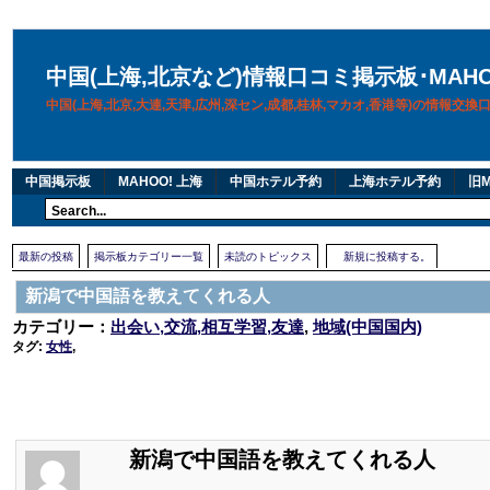
中国(上海,北京など)情報口コミ掲示板･MAH
中国(上海,北京,大連,天津,広州,深セン,成都,桂林,マカオ,香港等)の情報交
中国掲示板
MAHOO! 上海
中国ホテル予約
上海ホテル予約
旧M
最新の投稿
掲示板カテゴリー一覧
未読のトピックス
新規に投稿する。
新潟で中国語を教えてくれる人
カテゴリー：
出会い,交流,相互学習,友達
,
地域(中国国内)
タグ:
女性
,
新潟で中国語を教えてくれる人