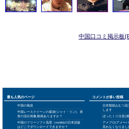
中国口コミ掲示板(B
最も人気のページ
コメントが多い投稿
中国の風俗
日本製紙おむつ花
します
中国レースクイーンの翟凌(ジャイ・リン)、兽
兽の流出画像,動画ありますか？
ぼったくり注意(浦
中国のフリーソフト迅雷（xunlei)の日本語版
アメブロ(アメー
はどこでダウンロードできますか？
見れなくなりまし