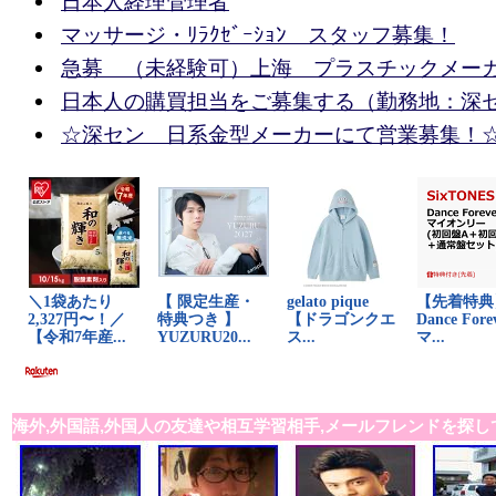
日本人経理管理者
マッサージ・ﾘﾗｸｾﾞｰｼｮﾝ スタッフ募集！
急募 （未経験可）上海 プラスチックメー
日本人の購買担当をご募集する（勤務地：深
☆深セン 日系金型メーカーにて営業募集！
海外,外国語,外国人の友達や相互学習相手,メールフレンドを探し