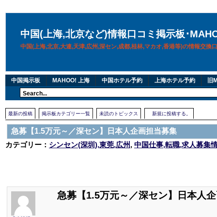
中国(上海,北京など)情報口コミ掲示板･MAH
中国(上海,北京,大連,天津,広州,深セン,成都,桂林,マカオ,香港等)の情報交
中国掲示板
MAHOO! 上海
中国ホテル予約
上海ホテル予約
旧M
最新の投稿
掲示板カテゴリー一覧
未読のトピックス
新規に投稿する。
急募【1.5万元～／深セン】日本人企画担当募集
カテゴリー：
シンセン(深圳),東莞,広州
,
中国仕事,転職,求人募集
急募【1.5万元～／深セン】日本人