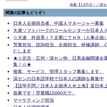
急募【1.5万元～／深
関連の記事もどうぞ！
日本人企画担当者、中国人マネージャー募集
大連ソフトパークのコールセンターが日本人
☆大連 外資系ＩＴ企業にてＨＲ（人事企画
営業担当、諮詢担当、企画担当、研修講師、
たします
★☆北京・広州・深セン他 日系金融関連企
集！☆★
接客、サービス、管理スタッフ募集します。
深センの日本語学校で日本人の講師を募集中
【語学不問／日本人企画求人＠上海】某日本
急募です！営業職15000元で。
マーケティング担当