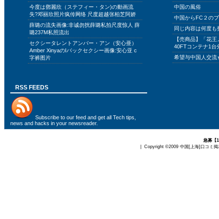
今度は鄧麗欣（ステフィー・タン)の動画流
中国の風俗
失?邓丽欣照片疯传网络 尺度超越张柏芝阿娇
中国からFC２の
薛璐の流失画像:非诚勿扰薛璐私拍尺度惊人 薛
同じ内容は何度も
璐237M私照流出
【売商品】「花王
セクシータレントアンバー・アン（安心亜）
40FTコンテナ1台
Amber XinyaのIバックセクシー画像:安心亚 c
希望与中国人交流
字裤图片
RSS FEEDS
Subscribe to
our feed
and get all Tech tips,
news and hacks in your newsreader.
急募【
| Copyright ©2009
中国[上海]口コミ掲