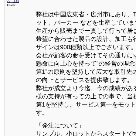
石 玉姐
Guest
弊社は中国広東省・広州市にあり、
ット、パーカー などを生産していま
生産から販売まで一貫して行って居
希望に合わせた製品の設計、加工も
ザインは900種類以上でございます
会社が顧客の命を受けてその通りに
懸命に向上心を持って”の経営の理念
第1”の原則を堅持して広大な取引先
の向上とサービスを提供致します。
弊社が成立より今迄、今の成績があ
様の支持が有っての上での事で、当
第1を堅持し、サービス第一をモッ
す。
「発注について」
サンプル、小ロットからスタートで