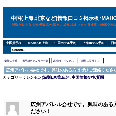
中国(上海,北京など)情報口コミ掲示板･MAH
中国(上海,北京,大連,天津,広州,深セン,成都,桂林,マカオ,香港等)の情報交
中国掲示板
MAHOO! 上海
中国ホテル予約
上海ホテル予約
旧M
最新の投稿
掲示板カテゴリー一覧
未読のトピックス
新規に投稿する。
広州アパレル会社です。興味のある方はぜひご連絡くださ
カテゴリー：
シンセン(深圳),東莞,広州
,
中国情報交換,質問
広州アパレル会社です。興味のある
ださい！