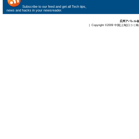
Subscribe to
our feed
and get all Tech tips,
news and hacks in your newsreader.
広州アパレル
| Copyright ©2009
中国[上海]口コミ掲