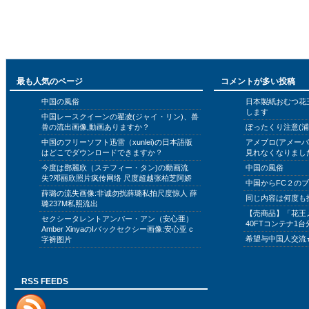
最も人気のページ
コメントが多い投稿
中国の風俗
日本製紙おむつ花
します
中国レースクイーンの翟凌(ジャイ・リン)、兽
兽の流出画像,動画ありますか？
ぼったくり注意(浦
中国のフリーソフト迅雷（xunlei)の日本語版
アメブロ(アメー
はどこでダウンロードできますか？
見れなくなりまし
今度は鄧麗欣（ステフィー・タン)の動画流
中国の風俗
失?邓丽欣照片疯传网络 尺度超越张柏芝阿娇
中国からFC２の
薛璐の流失画像:非诚勿扰薛璐私拍尺度惊人 薛
同じ内容は何度も
璐237M私照流出
【売商品】「花王
セクシータレントアンバー・アン（安心亜）
40FTコンテナ1台
Amber XinyaのIバックセクシー画像:安心亚 c
希望与中国人交流
字裤图片
RSS FEEDS