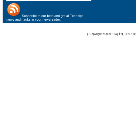
Subscribe to
our feed
and get all Tech tips,
news and hacks in your newsreader.
| Copyright ©2009
中国[上海]口コミ掲