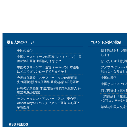
最も人気のページ
コメントが多い投稿
中国の風俗
日本製紙おむつ花
します
中国レースクイーンの翟凌(ジャイ・リン)、兽
兽の流出画像,動画ありますか？
ぼったくり注意(浦
中国のフリーソフト迅雷（xunlei)の日本語版
アメブロ(アメー
はどこでダウンロードできますか？
見れなくなりまし
今度は鄧麗欣（ステフィー・タン)の動画流
中国の風俗
失?邓丽欣照片疯传网络 尺度超越张柏芝阿娇
中国からFC２の
薛璐の流失画像:非诚勿扰薛璐私拍尺度惊人 薛
同じ内容は何度も
璐237M私照流出
【売商品】「花王
セクシータレントアンバー・アン（安心亜）
40FTコンテナ1台
Amber XinyaのIバックセクシー画像:安心亚 c
希望与中国人交流
字裤图片
RSS FEEDS