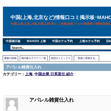
中国(上海,北京など)情報口コミ掲示板･MAH
中国(上海,北京,大連,天津,広州,深セン,成都,桂林,マカオ,香港等)の情報交
中国掲示板
MAHOO! 上海
中国ホテル予約
上海ホテル予約
旧M
最新の投稿
掲示板カテゴリー一覧
未読のトピックス
新規に投稿する。
アパレル雑貨仕入れ
カテゴリー：
上海
,
中国企業,日系宣伝,紹介
アパレル雑貨仕入れ