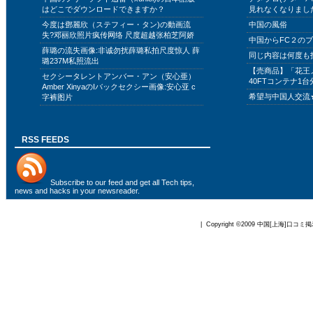
はどこでダウンロードできますか？
見れなくなりまし
今度は鄧麗欣（ステフィー・タン)の動画流
中国の風俗
失?邓丽欣照片疯传网络 尺度超越张柏芝阿娇
中国からFC２の
薛璐の流失画像:非诚勿扰薛璐私拍尺度惊人 薛
同じ内容は何度も
璐237M私照流出
【売商品】「花王
セクシータレントアンバー・アン（安心亜）
40FTコンテナ1台
Amber XinyaのIバックセクシー画像:安心亚 c
希望与中国人交流
字裤图片
RSS FEEDS
Subscribe to
our feed
and get all Tech tips,
news and hacks in your newsreader.
| Copyright ©2009
中国[上海]口コミ掲