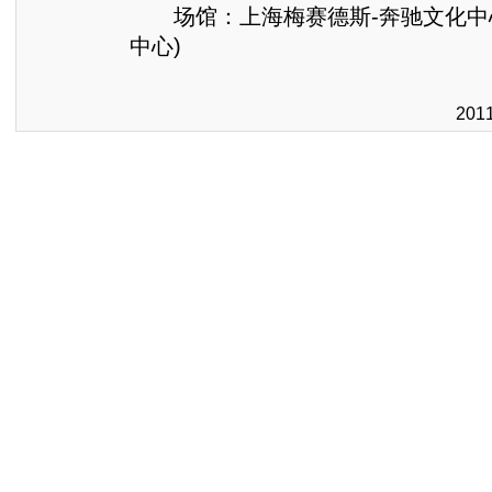
场馆：​上海梅赛德斯-奔驰文化中
中心)
201