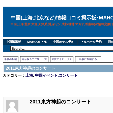
中国(上海,北京など)情報口コミ掲示板･MAH
中国(上海,北京,大連,天津,広州,深セン,成都,桂林,マカオ,香港等)の情報交
中国掲示板
MAHOO! 上海
中国ホテル予約
上海ホテル予約
旧M
最新の投稿
掲示板カテゴリー一覧
未読のトピックス
新規に投稿する。
2011東方神起のコンサート
カテゴリー：
上海
,
中国イベント,コンサート
2011東方神起のコンサート