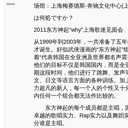
Guest
场馆：​上海梅赛德斯-奔驰文化中心(
は何処ですか？
2011东方神起“why”上海歌迷见面会
从1999年到2003年，一共准备了五
才诞生。好似武侠漫画的“东方神起”
着“代表韩国在全亚洲及世界都名声震
他们的目标不仅是韩国国内，而是全
期这段时间，他们进行了跳舞、发声
文、日文等语言方面的各种训练。加
力超凡的新人，每一个人的个性又十
内任何一个组合都无法作比较的。
东方神起的每个成员都是主唱，因
卓越的歌唱实力、Rap实力以及舞蹈
分谁是主唱。