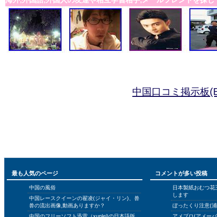
中国口コミ掲示板(B
最も人気のページ
コメントが多い投稿
中国の風俗
日本製紙おむつ花
します
中国レースクイーンの翟凌(ジャイ・リン)、兽
兽の流出画像,動画ありますか？
ぼったくり注意(浦
中国のフリーソフト迅雷（xunlei)の日本語版
アメブロ(アメー