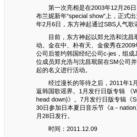
第一次亮相是在2003年12月26日S
布兰妮新年“special show”上，正式
年2月6日，东方神起通过SBS人气
目前，东方神起以郑允浩和沈昌珉
动。金在中、朴有天、金俊秀在2009
公司后签约韩国经纪公司c-jes，组成
位成员郑允浩与沈昌珉留在SM公司
起的名义进行活动。
经过漫长的等待之后，2011年1
返韩国歌谣界。1月发行日版专辑 《Why？
head down)》。7月发行日版专辑《Su
30日参加日本夏日音乐节《a－natio
月28日发行。
时间：2011.12.09