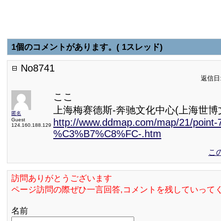
1個のコメントがあります。( 1スレッド)
No8741
返信日:2
ここ
上海梅赛德斯-奔驰文化中心(上海世博
匿名
Guest
http://www.ddmap.com/map/21/point-
124.160.188.129
%C3%B7%C8%FC-.htm
こ
訪問ありがとうございます
ページ訪問の際ぜひ一言回答,コメントを残していって
名前