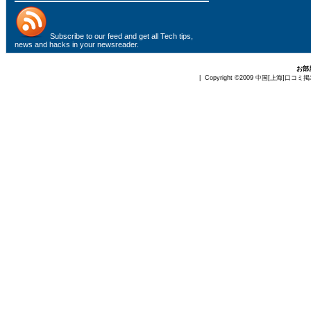
Subscribe to
our feed
and get all Tech tips,
news and hacks in your newsreader.
お部
| Copyright ©2009
中国[上海]口コミ掲