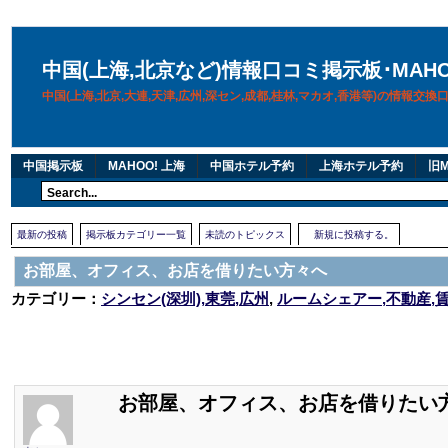
中国(上海,北京など)情報口コミ掲示板･MAH
中国(上海,北京,大連,天津,広州,深セン,成都,桂林,マカオ,香港等)の情報交
中国掲示板
MAHOO! 上海
中国ホテル予約
上海ホテル予約
旧M
最新の投稿
掲示板カテゴリー一覧
未読のトピックス
新規に投稿する。
お部屋、オフィス、お店を借りたい方々へ
カテゴリー：
シンセン(深圳),東莞,広州
,
ルームシェアー,不動産,
お部屋、オフィス、お店を借りたい