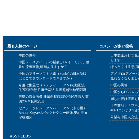
最も人気のページ
コメントが多い投稿
中国の風俗
日本製紙おむつ花
します
中国レースクイーンの翟凌(ジャイ・リン)、兽
兽の流出画像,動画ありますか？
ぼったくり注意(浦
中国のフリーソフト迅雷（xunlei)の日本語版
アメブロ(アメー
はどこでダウンロードできますか？
見れなくなりまし
今度は鄧麗欣（ステフィー・タン)の動画流
中国の風俗
失?邓丽欣照片疯传网络 尺度超越张柏芝阿娇
中国からFC２の
薛璐の流失画像:非诚勿扰薛璐私拍尺度惊人 薛
同じ内容は何度も
璐237M私照流出
【売商品】「花王
セクシータレントアンバー・アン（安心亜）
40FTコンテナ1台
Amber XinyaのIバックセクシー画像:安心亚 c
希望与中国人交流
字裤图片
RSS FEEDS