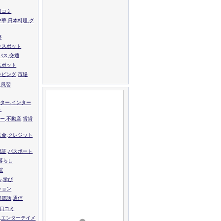
口コミ
中華,日本料理,グ
跡
ースポット
バス,交通
スポット
ッピング,市場
,風習
ター,インター
ト
ー,不動産,賃貸
送金,クレジット
留証,パスポート
,暮らし
院
ル,学び
ション
帯電話,通信
校口コミ
,エンターテイメ