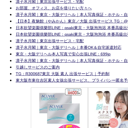
凛子水月閣｜東京出張サービス・宅配
お部屋、オフィス、お店を借りたい方々へ
凛子水月閣｜東京・大阪デリヘル｜本人写真保証・ホテル・自
【日本】夜魅館（やみかん）東京／大阪 出張サービス TG：@y5582 G
日本欲望楽園俱樂部LINE：qsaki東京・大阪泡泡浴 本番高級出張サ
日本欲望楽園俱樂部LINE：qsaki東京・大阪泡泡浴 本番高級出張サ
凛子水月閣｜東京出張サービス・宅配
凛子水月閣｜東京・大阪デリヘル｜本番OK＆自宅派遣対応
東京・大阪デリヘル本人写真で安心出張LINE：699jp
凛子水月閣｜東京・大阪デリヘル｜本人写真保証・ホテル・自
引越しサービスのご案内
TG：R300687東京 大阪 素人 出張サービス｜予約制
東大阪市東住吉区素人女孩出張サービス、プライバシー匿名予約L1N