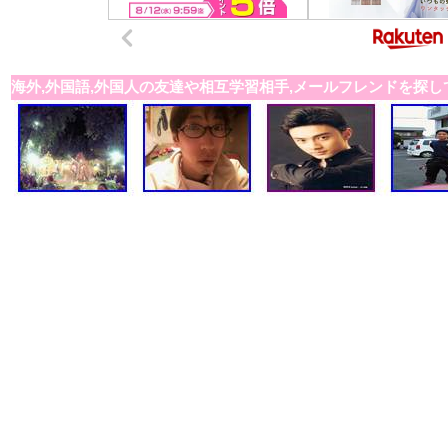
海外,外国語,外国人の友達や相互学習相手,メールフレンドを探し