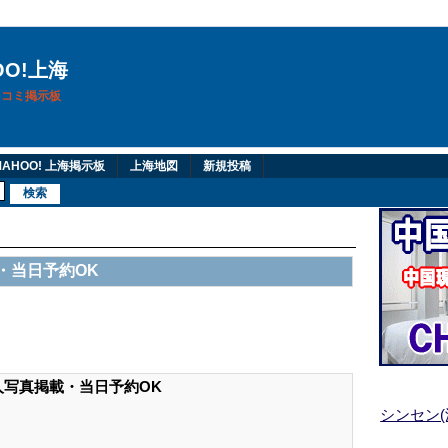
OO!上海
換口コミ掲示板
AHOO! 上海掲示板
上海地図
新規投稿
・当日予約OK
人写真掲載・当日予約OK
シンセン