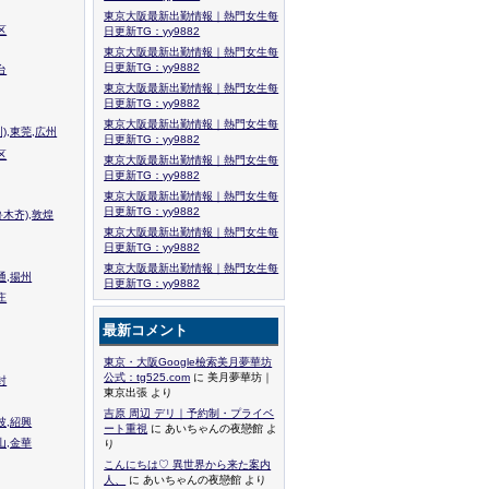
東京大阪最新出勤情報｜熱門女生每
区
日更新TG：yy9882
東京大阪最新出勤情報｜熱門女生每
日更新TG：yy9882
台
東京大阪最新出勤情報｜熱門女生每
日更新TG：yy9882
東京大阪最新出勤情報｜熱門女生每
),東莞,広州
日更新TG：yy9882
区
東京大阪最新出勤情報｜熱門女生每
日更新TG：yy9882
東京大阪最新出勤情報｜熱門女生每
日更新TG：yy9882
木齐),敦煌
東京大阪最新出勤情報｜熱門女生每
日更新TG：yy9882
東京大阪最新出勤情報｜熱門女生每
通,揚州
日更新TG：yy9882
庄
最新コメント
東京・大阪Google檢索美月夢華坊
公式：tg525.com
に 美月夢華坊｜
封
東京出張 より
吉原 周辺 デリ｜予約制・プライベ
波,紹興
ート重視
に あいちゃんの夜戀館 よ
山,金華
り
こんにちは♡ 異世界から来た案内
人、
に あいちゃんの夜戀館 より