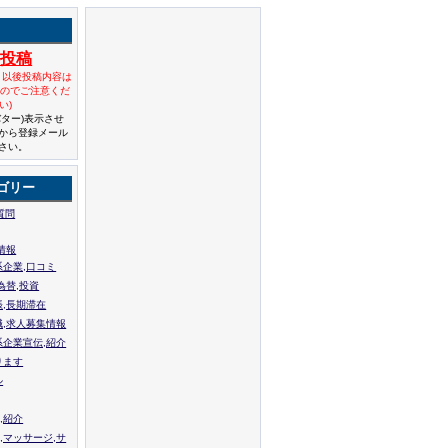
規投稿
と以後投稿内容は
んのでご注意くだ
い)
バター)表示させ
から登録メール
さい。
ゴリー
質問
情報
系企業,口コミ
為替,投資
張,長期滞在
職,求人募集情報
系企業宣伝,紹介
ります
ル
,紹介
,マッサージ,サ