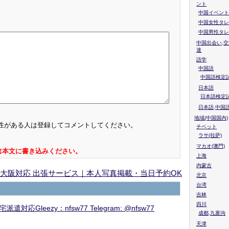
ント
中国イベント
中国女性タレ
中国男性タレ
中国出会い,交
達
語学
中国語
中国語検定試
日本語
日本語検定
日本語,中国
地域(中国国内)
性がある人は登録してコメントしてください。
チベット
ラサ(拉萨)
マカオ(澳門)
は本文に書き込みください。
上海
内蒙古
大阪対応 出張サービス｜本人写真掲載・当日予約OK
北京
台湾
吉林
四川
ezy：nfsw77 Telegram: @nfsw77
成都,九寨沟
天津