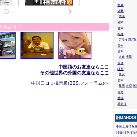
海外
湖北
武漢
湖南
てみよう！
甘粛
福建
アモイ(厦門)
貴州
遼寧
大連,瀋陽
重慶
中国語のお友達ならここ
陜西
その他世界の外国の友達ならここ
西安
雲南
中国口コミ掲示板(BBS,フォーラム)へ
昆明,大理,麗
青海
香港
黒龍江
旧MAHOO
中国上海情報交
日语/日本论坛(