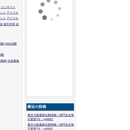
,コンサート
ント,アイドル
ント,アイドル
流,相互学習,友
験,HSK試験
試験
語教師,生徒募集
最近の投稿
東京大阪最新出勤情報｜熱門女生每
日更新TG：yy9882
東京大阪最新出勤情報｜熱門女生每
日更新TG：yy9882