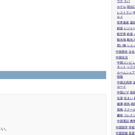
ウナ,スパ
ホテル,宿泊
レストラン,
ルメ
世界遺産,遺
娯楽,レジャ
航空券,鉄道,
観光地,観光
買い物,ショ
中国歴史,文化
中国生活
中国コンピュ
ネット,ソフ
ルームシェア
情報
中国元両替,
カード
中国ビザ,居
住居,住まい
健康,病気,病
資格,スクー
趣味,コレク
中国電話,携
中国留学,学
さい。
中国芸能,音楽