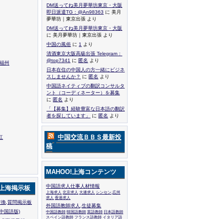
DM送ってね美月夢華坊東京・大阪
即日派遣TG：@An98363
に 美月
夢華坊｜東京出張 より
DM送ってね美月夢華坊東京・大阪
に 美月夢華坊｜東京出張 より
中国の風俗
に
1
より
清酒東京大阪高級出張 Telegram：
@top7341
に
匿名
より
,福州
日本在住の中国人の方一緒にビジネ
スしませんか？
に
匿名
より
中国語ネイティブの翻訳コンサルタ
ント（コーディネーター）を募集
に
匿名
より
「【募集】経験豊富な日本語の翻訳
者を探しています」
に
匿名
より
中国交流ＢＢＳ最新投
江
稿
MAHOO!上海コンテンツ
中国語求人仕事人材情報
!上海掲示板
上海求人
北京求人
大連求人
シンセン,広州
求人
香港求人
換,質問掲示板
外国語教師求人,生徒募集
中国語版)
中国語教師
韓国語教師
英語教師
日本語教師
スペイン語教師
フランス語教師
イタリア語