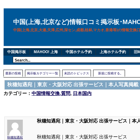
中国(上海,北京など)情報口コミ掲示板･MAH
中国(上海,北京,大連,天津,広州,深セン,成都,桂林,マカオ,香港等)の情報交
中国掲示板
MAHOO! 上海
中国ホテル予約
上海ホテル予約
旧M
最新の投稿
掲示板カテゴリー一覧
未読のトピックス
新規に投稿する。
秋穗知遇宛｜東京・大阪対応 出張サービス｜本人写真掲載
カテゴリー：
中国情報交換,質問
,
日本国内
秋穗知遇宛｜東京・大阪対応 出張サービス｜本
秋穗知遇宛｜東京・大阪対応 出張サービス
秋穗知遇宛