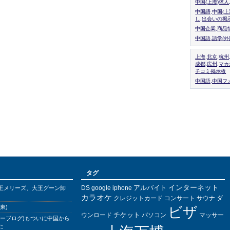
中国(上海)求
中国語,中国(
し,出会いの掲
中国企業,商品
中国語.語学(
上海,北京,杭州
成都,広州,マ
チコミ掲示板
中国語,中国フォ
タグ
インターネット
アルバイト
DS
王メリーズ、大王グーン卸
google
iphone
カラオケ
クレジットカード
コンサート
サウナ
ダ
東)
ビザ
チケット
ウンロード
パソコン
マッサー
バーブログ)もついに中国から
た