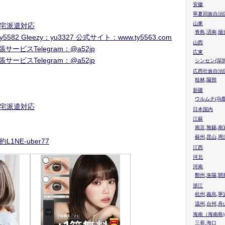
安徽
寧夏回族自治
山東
宅派遣対応
青島,済南,烟
leezy：yu3327 公式サイト：www.ty5563.com
山西
ービスTelegram：@a52jp
広東
ービスTelegram：@a52jp
シンセン(深圳
広西壮族自治
桂林,陽朔
新疆
ウルムチ(乌鲁
宅派遣対応
日本国内
江蘇
南京,無錫,南
蘇州,昆山,周
E-uber77
江西
河北
河南
鄭州,洛陽,開
浙江
杭州,義烏,寧
温州,台州,舟
海南（海南島)
三亜,海口