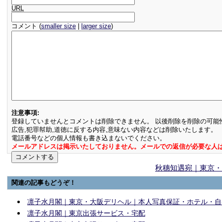
URL
コメント (
smaller size
|
larger size
)
注意事項:
登録していませんとコメントは削除できません。 以後削除を削除の可能
広告,犯罪幇助,道徳に反する内容,意味ない内容などは削除いたします。
電話番号などの個人情報も書き込まないでください。
メールアドレスは掲示いたしておりません。メールでの返信が必要な人
秋穗知遇宛｜東京・
関連の記事もどうぞ！
凛子水月閣｜東京・大阪デリヘル｜本人写真保証・ホテル・自宅派遣対応Gle
凛子水月閣｜東京出張サービス・宅配