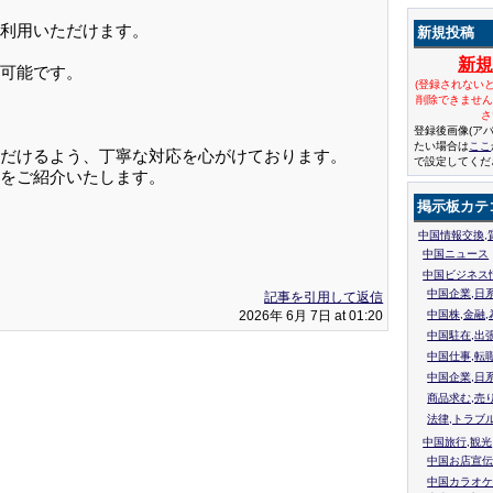
利用いただけます。
新規投稿
新
可能です。
(登録されない
削除できませ
さ
登録後画像(ア
たい場合は
ここ
だけるよう、丁寧な対応を心がけております。
で設定してくだ
をご紹介いたします。
掲示板カテ
中国情報交換,
中国ニュース
中国ビジネス
中国企業,日
記事を引用して返信
2026年 6月 7日 at 01:20
中国株,金融,
中国駐在,出
中国仕事,転
中国企業,日
商品求む,売
法律,トラブ
中国旅行,観光
中国お店宣伝
中国カラオケ