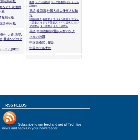
人,求職掲示板
教師
ドイツ語教師
ロシア語教師
ポルトガル
語教師
上海など）友達探
英語,韓国語,外国人求人仕事人材情
示板
報
情報掲示板
韓国語求人
英語求人
スペイン語求人
フラン
ス語求人
イタリア語求人
ドイツ語求人
ロシ
外国語)掲示板
ア語求人
タイ語求人
インド語求人
英語,中国語翻訳/通訳人材バンク
,蘇州,大連,西安,
上海の地図
カオ,香港などのク
中国語通訳，翻訳
中国ホテル予約
ーラム(BBS)
RSS FEEDS
Subscribe to
our feed
and get all Tech tips,
news and hacks in your newsreader.