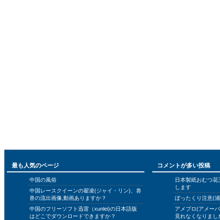
最も人気のページ
コメントが多い投稿
中国の風俗
日本製紙おむつ花
します
中国レースクイーンの翟凌(ジャイ・リン)、兽
兽の流出画像,動画ありますか？
ぼったくり注意(浦
中国のフリーソフト迅雷（xunlei)の日本語版
アメブロ(アメー
はどこでダウンロードできますか？
見れなくなりまし