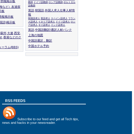
人,求職掲示板
教師
ドイツ語教師
ロシア語教師
ポルトガル
語教師
上海など）友達探
英語,韓国語,外国人求人仕事人材情
示板
報
情報掲示板
韓国語求人
英語求人
スペイン語求人
フラン
ス語求人
イタリア語求人
ドイツ語求人
ロシ
外国語)掲示板
ア語求人
タイ語求人
インド語求人
英語,中国語翻訳/通訳人材バンク
,蘇州,大連,西安,
上海の地図
カオ,香港などのク
中国語通訳，翻訳
中国ホテル予約
ーラム(BBS)
RSS FEEDS
Subscribe to
our feed
and get all Tech tips,
news and hacks in your newsreader.