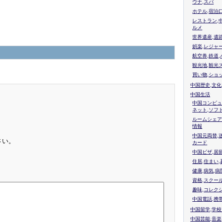
ウナ,スパ
ホテル,宿泊
レストラン,
ルメ
世界遺産,遺
娯楽,レジャ
航空券,鉄道,
観光地,観光
買い物,ショ
中国歴史,文化
中国生活
中国コンピュ
ネット,ソフ
ルームシェア
情報
中国元両替,
さい。
カード
中国ビザ,居
住居,住まい
健康,病気,病
資格,スクー
趣味,コレク
中国電話,携
中国留学,学
中国芸能,音楽