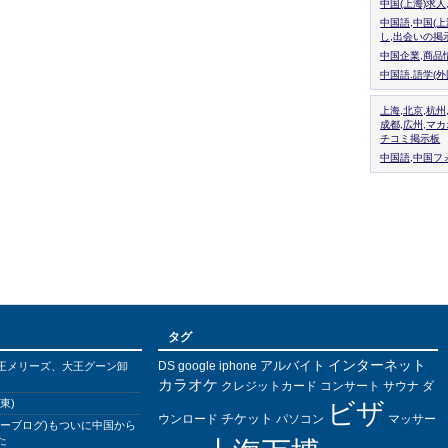
中国(上海)求
中国語,中国(
し,出会いの掲
中国企業,商品
中国語.語学(
上海,北京,杭州
成都,広州,マ
チコミ掲示板
中国語,中国フォ
タグ
インターネット
アルバイト
DS
王メリーズ、大王グーン卸
google
iphone
カラオケ
クレジットカード
コンサート
サウナ
ダ
東)
ビザ
チケット
ウンロード
パソコン
マッサー
バーブログ)もついに中国から
た