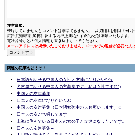
注意事項:
登録していませんとコメントは削除できません。 以後削除を削除の可能
広告,犯罪幇助,道徳に反する内容,意味ない内容などは削除いたします。
電話番号などの個人情報も書き込まないでください。
メールアドレスは掲示いたしておりません。メールでの返信が必要な人
関連の記事もどうぞ！
日本語が話せる中国人の女性と友達になりたい^ ^♪
名古屋で話せる中国人の方募集です。私は女性です(^^)
中国人の友達募集
日本人の友達になりたいんね….
中国人の友達募集（日本語勉強中の人お願いします）☆
日本人の友だち探してます
上海に住んでいる日本人の女の子と友達になりたいです。
日本人の友達募集～
中国語を話せる方、教えてくださる方お願いします。