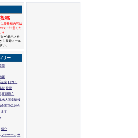
規投稿
と以後投稿内容は
んのでご注意くだ
い)
バター)表示させ
から登録メール
さい。
ゴリー
質問
情報
系企業,口コミ
為替,投資
張,長期滞在
職,求人募集情報
系企業宣伝,紹介
ります
ル
,紹介
,マッサージ,サ