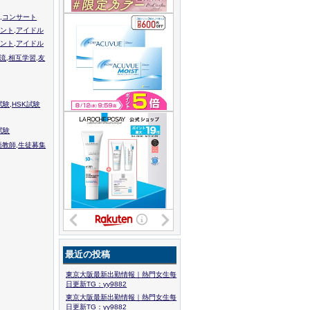
,コンサート
ント,アイドル
ント,アイドル
流,相互学習,友
験,HSK試験
試験
語教師,生徒募集
最近の投稿
東京大阪最新出勤情報｜熱門女生每
日更新TG：yy9882
東京大阪最新出勤情報｜熱門女生每
日更新TG：yy9882