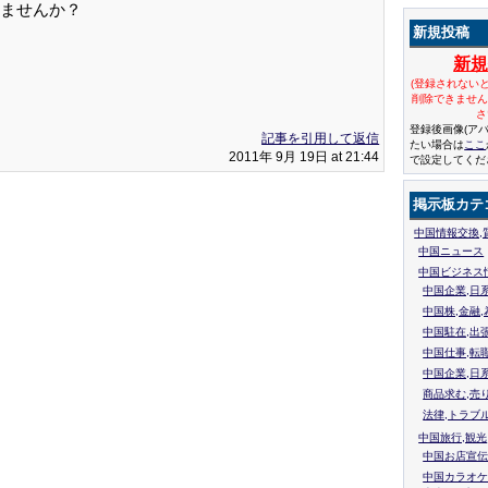
ませんか？
新規投稿
新
(登録されない
削除できませ
さ
登録後画像(ア
記事を引用して返信
たい場合は
ここ
2011年 9月 19日 at 21:44
で設定してくだ
掲示板カテ
中国情報交換,
中国ニュース
中国ビジネス
中国企業,日
中国株,金融,
中国駐在,出
中国仕事,転
中国企業,日
商品求む,売
法律,トラブ
中国旅行,観光
中国お店宣伝
中国カラオケ