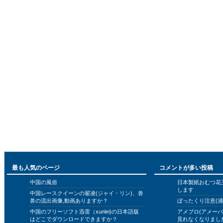
最も人気のページ
コメントが多い投稿
中国の風俗
日本製紙おむつ花
します
中国レースクイーンの翟凌(ジャイ・リン)、兽
兽の流出画像,動画ありますか？
ぼったくり注意(浦
中国のフリーソフト迅雷（xunlei)の日本語版
アメブロ(アメー
はどこでダウンロードできますか？
見れなくなりまし