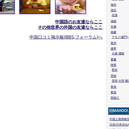
海外
湖北
武漢
中国語のお友達ならここ
湖南
その他世界の外国の友達ならここ
甘粛
福建
中国口コミ掲示板(BBS,フォーラム)へ
アモイ(厦門)
貴州
遼寧
大連,瀋陽
重慶
陜西
西安
雲南
昆明,大理,麗
青海
香港
黒龍江
旧MAHOO
中国上海情報交
日语/日本论坛(