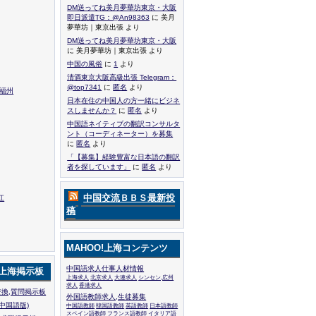
DM送ってね美月夢華坊東京・大阪
即日派遣TG：@An98363
に 美月
夢華坊｜東京出張 より
DM送ってね美月夢華坊東京・大阪
に 美月夢華坊｜東京出張 より
中国の風俗
に
1
より
清酒東京大阪高級出張 Telegram：
@top7341
に
匿名
より
,福州
日本在住の中国人の方一緒にビジネ
スしませんか？
に
匿名
より
中国語ネイティブの翻訳コンサルタ
ント（コーディネーター）を募集
に
匿名
より
「【募集】経験豊富な日本語の翻訳
者を探しています」
に
匿名
より
中国交流ＢＢＳ最新投
江
稿
MAHOO!上海コンテンツ
中国語求人仕事人材情報
!上海掲示板
上海求人
北京求人
大連求人
シンセン,広州
求人
香港求人
換,質問掲示板
外国語教師求人,生徒募集
中国語版)
中国語教師
韓国語教師
英語教師
日本語教師
スペイン語教師
フランス語教師
イタリア語