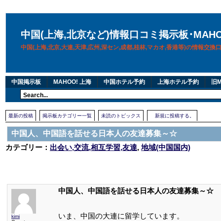
中国(上海,北京など)情報口コミ掲示板･MAH
中国(上海,北京,大連,天津,広州,深セン,成都,桂林,マカオ,香港等)の情報交
中国掲示板
MAHOO! 上海
中国ホテル予約
上海ホテル予約
旧M
最新の投稿
掲示板カテゴリー一覧
未読のトピックス
新規に投稿する。
中国人、中国語を話せる日本人の友達募集～☆
カテゴリー：
出会い,交流,相互学習,友達
,
地域(中国国内)
中国人、中国語を話せる日本人の友達募集～☆
いま、中国の大連に留学しています。
kimi