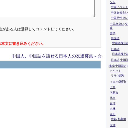
ント
中国イベント
中国女性タレ
中国男性タレ
中国出会い,交
達
性がある人は登録してコメントしてください。
語学
中国語
中国語検定試
は本文に書き込みください。
日本語
日本語検定
中国人、中国語を話せる日本人の友達募集～☆
日本語,中国
地域(中国国内)
チベット
ラサ(拉萨)
マカオ(澳門)
上海
内蒙古
北京
台湾
吉林
四川
成都,九寨沟
天津