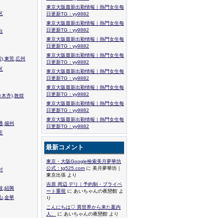
東京大阪最新出勤情報｜熱門女生每
区
日更新TG：yy9882
東京大阪最新出勤情報｜熱門女生每
日更新TG：yy9882
台
東京大阪最新出勤情報｜熱門女生每
日更新TG：yy9882
東京大阪最新出勤情報｜熱門女生每
),東莞,広州
日更新TG：yy9882
区
東京大阪最新出勤情報｜熱門女生每
日更新TG：yy9882
東京大阪最新出勤情報｜熱門女生每
日更新TG：yy9882
木齐),敦煌
東京大阪最新出勤情報｜熱門女生每
日更新TG：yy9882
東京大阪最新出勤情報｜熱門女生每
通,揚州
日更新TG：yy9882
庄
最新コメント
東京・大阪Google檢索美月夢華坊
公式：tg525.com
に 美月夢華坊｜
封
東京出張 より
吉原 周辺 デリ｜予約制・プライベ
波,紹興
ート重視
に あいちゃんの夜戀館 よ
山,金華
り
こんにちは♡ 異世界から来た案内
人、
に あいちゃんの夜戀館 より