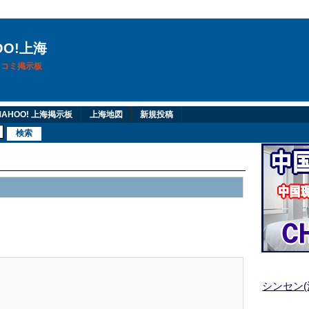
OO!上海
換口コミ掲示板
AHOO! 上海掲示板
上海地図
新規投稿
シンセン