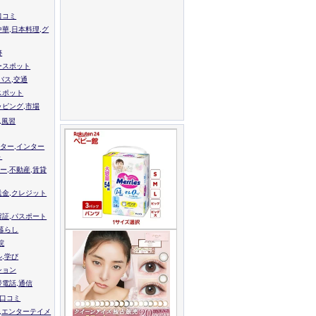
口コミ
中華,日本料理,グ
跡
ースポット
バス,交通
スポット
ッピング,市場
,風習
ター,インター
ト
ー,不動産,賃貸
送金,クレジット
留証,パスポート
,暮らし
院
ル,学び
ション
帯電話,通信
校口コミ
,エンターテイメ