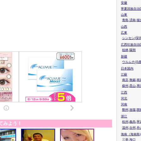
安徽
寧夏回族自治
山東
青島,済南,烟
山西
広東
シンセン(深圳
広西壮族自治
桂林,陽朔
新疆
ウルムチ(乌鲁
日本国内
江蘇
南京,無錫,南
蘇州,昆山,周
江西
河北
河南
鄭州,洛陽,開
浙江
杭州,義烏,寧
てみよう！
温州,台州,舟
海南（海南島)
三亜,海口