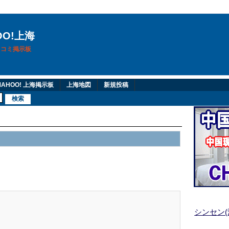
OO!上海
換口コミ掲示板
AHOO! 上海掲示板
上海地図
新規投稿
シンセン