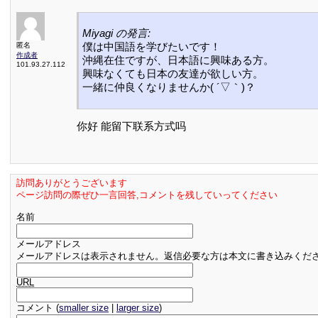
Miyagi の発言:
僕は中国語を学びたいです！
匿名
作成者
沖縄在住ですが、日本語に興味ある方。
101.93.27.112
興味なくても日本の友達が欲しい方。
一緒に仲良くなりませんか( ´▽｀)？
你好 能留下联系方式吗
訪問ありがとうございます
ページ訪問の際ぜひ一言回答,コメントを残していってください
名前
メールアドレス
メールアドレスは表示されません。返信必要な方は本文に書き込みくだ
URL
コメント (
smaller size
|
larger size
)