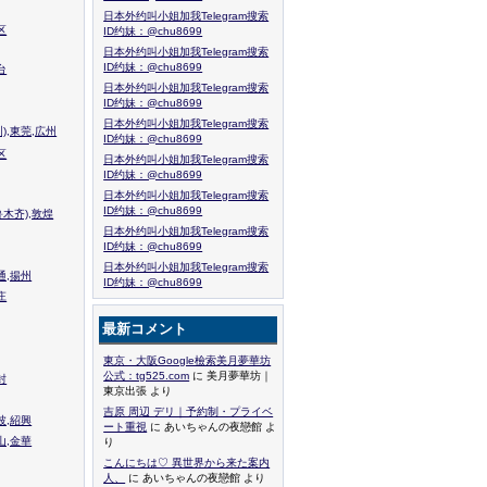
日本外约叫小姐加我Telegram搜索
区
ID约妹：@chu8699
日本外约叫小姐加我Telegram搜索
ID约妹：@chu8699
台
日本外约叫小姐加我Telegram搜索
ID约妹：@chu8699
日本外约叫小姐加我Telegram搜索
),東莞,広州
ID约妹：@chu8699
区
日本外约叫小姐加我Telegram搜索
ID约妹：@chu8699
日本外约叫小姐加我Telegram搜索
ID约妹：@chu8699
木齐),敦煌
日本外约叫小姐加我Telegram搜索
ID约妹：@chu8699
日本外约叫小姐加我Telegram搜索
通,揚州
ID约妹：@chu8699
庄
最新コメント
東京・大阪Google檢索美月夢華坊
公式：tg525.com
に 美月夢華坊｜
封
東京出張 より
吉原 周辺 デリ｜予約制・プライベ
波,紹興
ート重視
に あいちゃんの夜戀館 よ
山,金華
り
こんにちは♡ 異世界から来た案内
人、
に あいちゃんの夜戀館 より