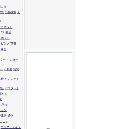
口コミ
中華,日本料理,グ
跡
ースポット
バス,交通
スポット
ッピング,市場
,風習
ター,インター
ト
ー,不動産,賃貸
送金,クレジット
留証,パスポート
,暮らし
院
ル,学び
ション
帯電話,通信
校口コミ
,エンターテイメ