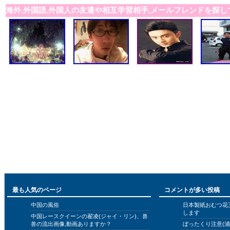
海外,外国語,外国人の友達や相互学習相手,メールフレンドを探し
最も人気のページ
コメントが多い投稿
中国の風俗
日本製紙おむつ花
します
中国レースクイーンの翟凌(ジャイ・リン)、兽
兽の流出画像,動画ありますか？
ぼったくり注意(浦