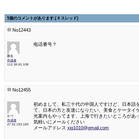
5個のコメントがあります.( 4 スレッド)
No12443
电话番号？
匿名
作成者
112.36.91.108
No12455
初めまして、私三十代の中国人ですけど、日本語
て、日本の方と友達になりたい、美食とケータイ
光案内もやってます、上海で行きたいところがあ
かつ
作成者
気軽いにメールください
47.52.153.193
メールアドレス
xjg1010@gmail.com