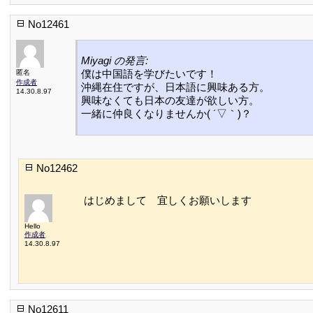
No12461
Miyagi の発言:
僕は中国語を学びたいです！
匿名
作成者
沖縄在住ですが、日本語に興味ある方。
14.30.8.97
興味なくても日本の友達が欲しい方。
一緒に仲良くなりませんか( ´▽｀)？
No12462
はじめまして 宜しくお願いします
Hello
作成者
14.30.8.97
No12611