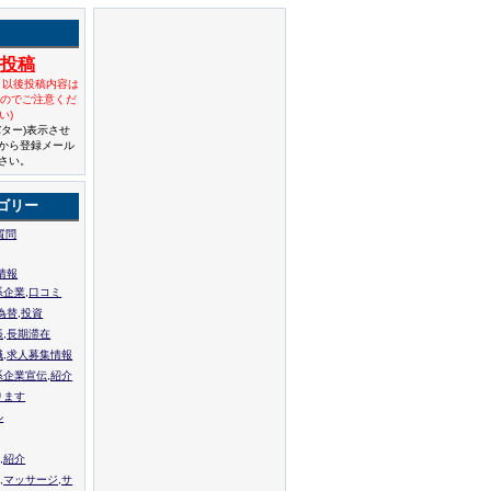
規投稿
と以後投稿内容は
んのでご注意くだ
い)
バター)表示させ
から登録メール
さい。
ゴリー
質問
情報
系企業,口コミ
為替,投資
張,長期滞在
職,求人募集情報
系企業宣伝,紹介
ります
ル
,紹介
,マッサージ,サ