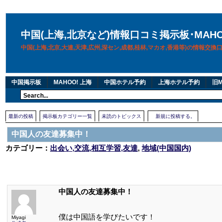
中国(上海,北京など)情報口コミ掲示板･MAH
中国(上海,北京,大連,天津,広州,深セン,成都,桂林,マカオ,香港等)の情報交
中国掲示板
MAHOO! 上海
中国ホテル予約
上海ホテル予約
旧M
最新の投稿
掲示板カテゴリー一覧
未読のトピックス
新規に投稿する。
中国人の友達募集中！
カテゴリー：
出会い,交流,相互学習,友達
,
地域(中国国内)
中国人の友達募集中！
僕は中国語を学びたいです！
Miyagi