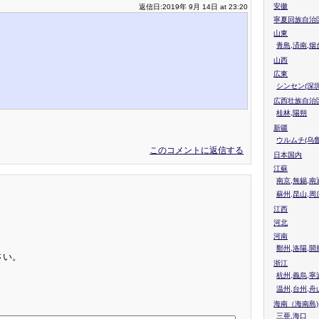
安徽
返信日:2019年 9月 14日 at 23:20
寧夏回族自治
山東
青島,済南,烟
山西
広東
シンセン(深圳
広西壮族自治
桂林,陽朔
新疆
ウルムチ(乌鲁
このコメントに返信する
日本国内
江蘇
南京,無錫,南
蘇州,昆山,周
江西
河北
河南
鄭州,洛陽,開
さい。
浙江
杭州,義烏,寧
温州,台州,舟
海南（海南島)
三亜,海口