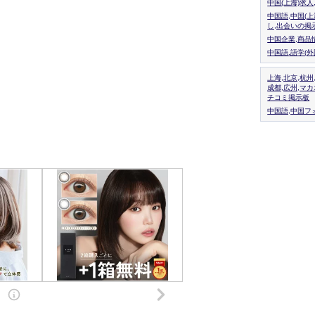
中国(上海)求
中国語,中国(
し,出会いの掲
中国企業,商品
中国語.語学(
上海,北京,杭州
成都,広州,マ
チコミ掲示板
中国語,中国フォ