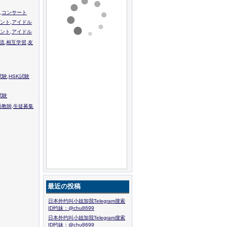
,コンサート
ント,アイドル
ント,アイドル
流,相互学習,友
験,HSK試験
試験
語教師,生徒募集
最近の投稿
日本外约叫小姐加我Telegram搜索
ID约妹：@chu8699
日本外约叫小姐加我Telegram搜索
ID约妹：@chu8699