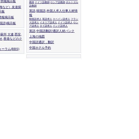
人,求職掲示板
教師
ドイツ語教師
ロシア語教師
ポルトガル
語教師
上海など）友達探
英語,韓国語,外国人求人仕事人材情
示板
報
情報掲示板
韓国語求人
英語求人
スペイン語求人
フラン
ス語求人
イタリア語求人
ドイツ語求人
ロシ
外国語)掲示板
ア語求人
タイ語求人
インド語求人
英語,中国語翻訳/通訳人材バンク
,蘇州,大連,西安,
上海の地図
カオ,香港などのク
中国語通訳，翻訳
中国ホテル予約
ーラム(BBS)