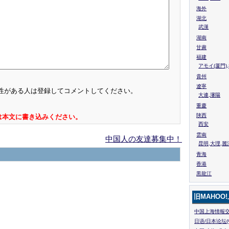
海外
湖北
武漢
湖南
甘粛
福建
アモイ(厦門)
貴州
遼寧
性がある人は登録してコメントしてください。
大連,瀋陽
重慶
陜西
は本文に書き込みください。
西安
雲南
中国人の友達募集中！
昆明,大理,麗
青海
香港
黒龍江
旧MAHOO
中国上海情報交
日语/日本论坛(