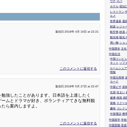
ウナ,スパ
ホテル,宿泊
レストラン,
ルメ
世界遺産,遺
娯楽,レジャ
返信日:2018年 4月 10日 at 22:21
航空券,鉄道,
観光地,観光
買い物,ショ
中国歴史,文化
中国生活
中国コンピュ
ネット,ソフ
このコメントに返信する
ルームシェア
情報
中国元両替,
カード
返信日:2018年 5月 27日 at 22:47
中国ビザ,居
住居,住まい
を勉強したことがあります。日本語を上達したく
健康,病気,病
ゲームとドラマが好き、ボランティアてきな無料観
資格,スクー
ったら案内しますよ。
趣味,コレク
中国電話,携
中国留学,学
このコメントに返信する
中国芸能,音楽