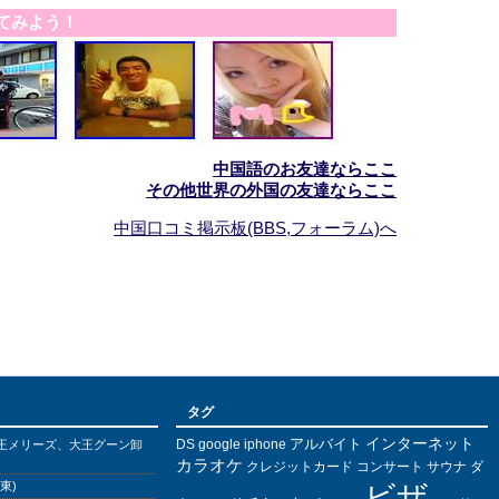
てみよう！
中国語のお友達ならここ
その他世界の外国の友達ならここ
中国口コミ掲示板(BBS,フォーラム)へ
タグ
インターネット
アルバイト
DS
王メリーズ、大王グーン卸
google
iphone
カラオケ
クレジットカード
コンサート
サウナ
ダ
東)
ビザ