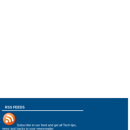
RSS FEEDS
Subscribe to
our feed
and get all Tech tips,
news and hacks in your newsreader.