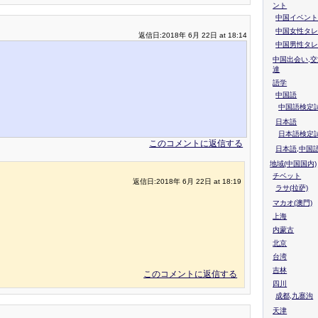
ント
中国イベント
中国女性タレ
返信日:2018年 6月 22日 at 18:14
中国男性タレ
中国出会い,交
達
語学
中国語
中国語検定試
日本語
日本語検定
このコメントに返信する
日本語,中国
地域(中国国内)
チベット
返信日:2018年 6月 22日 at 18:19
ラサ(拉萨)
マカオ(澳門)
上海
内蒙古
北京
台湾
吉林
このコメントに返信する
四川
成都,九寨沟
天津