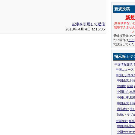
新規投稿
新
(登録されない
記事を引用して返信
削除できませ
2018年 4月 4日 at 15:05
さ
登録後画像(ア
たい場合は
ここ
で設定してくだ
掲示板カテ
中国情報交換,
中国ニュース
中国ビジネス
中国企業,日
中国株,金融,
中国駐在,出
中国仕事,転
中国企業,日
商品求む,売
法律,トラブ
中国旅行,観光
中国お店宣伝
中国カラオケ