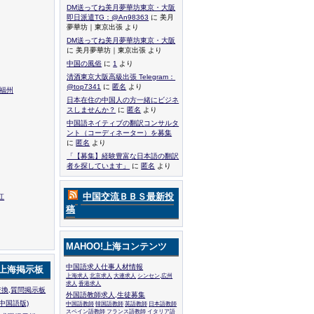
DM送ってね美月夢華坊東京・大阪
即日派遣TG：@An98363
に 美月
夢華坊｜東京出張 より
DM送ってね美月夢華坊東京・大阪
に 美月夢華坊｜東京出張 より
中国の風俗
に
1
より
清酒東京大阪高級出張 Telegram：
@top7341
に
匿名
より
,福州
日本在住の中国人の方一緒にビジネ
スしませんか？
に
匿名
より
中国語ネイティブの翻訳コンサルタ
ント（コーディネーター）を募集
に
匿名
より
「【募集】経験豊富な日本語の翻訳
者を探しています」
に
匿名
より
中国交流ＢＢＳ最新投
江
稿
MAHOO!上海コンテンツ
中国語求人仕事人材情報
!上海掲示板
上海求人
北京求人
大連求人
シンセン,広州
求人
香港求人
換,質問掲示板
外国語教師求人,生徒募集
中国語版)
中国語教師
韓国語教師
英語教師
日本語教師
スペイン語教師
フランス語教師
イタリア語