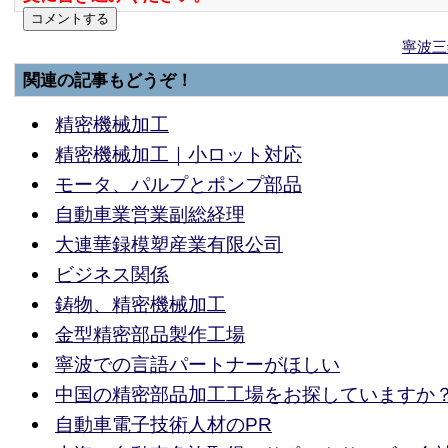
寧波三
関連の記事もどうぞ！
精密機械加工
精密機械加工｜小ロット対応
モータ、パルプとポンプ部品
自動車業営業副総経理
大連華録模塑産業有限公司
ビジネス関係
鋳物、精密機械加工
金型精密部品製作工場
寧波での言語パートナーがほしい
中国の精密部品加工工場をお探していますか
自動車電子技術人材のPR