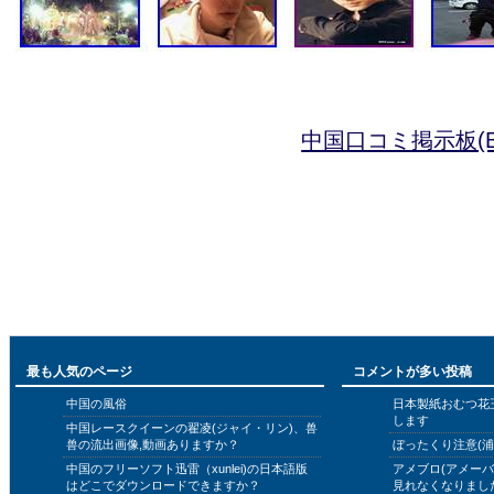
中国口コミ掲示板(B
最も人気のページ
コメントが多い投稿
中国の風俗
日本製紙おむつ花
します
中国レースクイーンの翟凌(ジャイ・リン)、兽
兽の流出画像,動画ありますか？
ぼったくり注意(浦
中国のフリーソフト迅雷（xunlei)の日本語版
アメブロ(アメー
はどこでダウンロードできますか？
見れなくなりまし