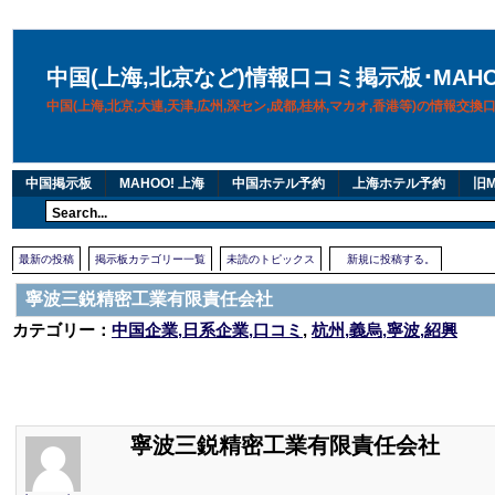
中国(上海,北京など)情報口コミ掲示板･MAH
中国(上海,北京,大連,天津,広州,深セン,成都,桂林,マカオ,香港等)の情報交
中国掲示板
MAHOO! 上海
中国ホテル予約
上海ホテル予約
旧M
最新の投稿
掲示板カテゴリー一覧
未読のトピックス
新規に投稿する。
寧波三鋭精密工業有限責任会社
カテゴリー：
中国企業,日系企業,口コミ
,
杭州,義烏,寧波,紹興
寧波三鋭精密工業有限責任会社