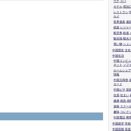
ウナ,スパ
ホテル,宿泊
レストラン,
ルメ
世界遺産,遺
娯楽,レジャ
航空券,鉄道,
観光地,観光
買い物,ショ
中国歴史,文化
中国生活
中国コンピュ
ネット,ソフ
ルームシェア
情報
中国元両替,
カード
中国ビザ,居
住居,住まい
健康,病気,病
資格,スクー
趣味,コレク
中国電話,携
中国留学,学
中国芸能,音楽