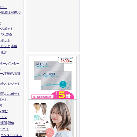
口コミ
中華,日本料理,グ
跡
ースポット
バス,交通
スポット
ッピング,市場
,風習
ター,インター
ト
ー,不動産,賃貸
送金,クレジット
留証,パスポート
,暮らし
院
ル,学び
ション
帯電話,通信
校口コミ
,エンターテイメ