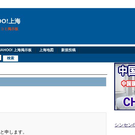
OO!上海
換口コミ掲示板
AHOO! 上海掲示板
上海地図
新規投稿
シンセン
と申します。