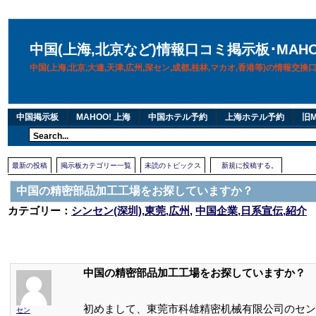
中国(上海,北京など)情報口コミ掲示板･MAH
中国(上海,北京,大連,天津,広州,深セン,成都,桂林,マカオ,香港等)の情報交
中国掲示板
MAHOO! 上海
中国ホテル予約
上海ホテル予約
旧M
最新の投稿
掲示板カテゴリー一覧
未読のトピックス
新規に投稿する。
中国の精密部品加工工場をお探していますか？
カテゴリー：
シンセン(深圳),東莞,広州
,
中国企業,日系宣伝,紹介
中国の精密部品加工工場をお探していますか？
初めまして、東莞市科雄精密机械有限公司のセン
セン