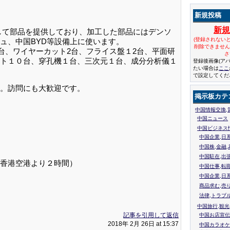
新規投稿
新
して部品を提供しており、加工した部品にはデンソ
(登録されない
ュ、中国BYD等設備上に使います。
削除できませ
台、ワイヤーカット2台、フライス盤１2台、平面研
さ
ト１０台、穿孔機１台、三次元１台、成分分析儀１
登録後画像(ア
たい場合は
ここ
で設定してくだ
。訪問にも大歓迎です。
掲示板カテ
中国情報交換,
中国ニュース
中国ビジネス
中国企業,日
中国株,金融,
中国駐在,出
香港空港より２時間）
中国仕事,転
中国企業,日
商品求む,売
法律,トラブ
中国旅行,観光
記事を引用して返信
中国お店宣伝
2018年 2月 26日 at 15:37
中国カラオケ