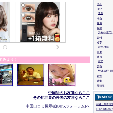
海外
湖北
武漢
湖南
甘粛
福建
アモイ(厦門)
貴州
遼寧
大連,瀋陽
重慶
陜西
てみよう！
西安
雲南
昆明,大理,麗
青海
香港
黒龍江
中国語のお友達ならここ
旧MAHOO
その他世界の外国の友達ならここ
中国上海情報交
中国口コミ掲示板(BBS,フォーラム)へ
日语/日本论坛(