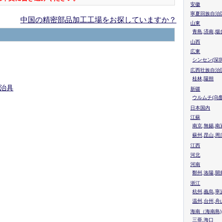
安徽
寧夏回族自治
中国の精密部品加工工場をお探していますか？
山東
青島,済南,烟
山西
広東
シンセン(深圳
広西壮族自治
桂林,陽朔
治具
新疆
ウルムチ(乌鲁
日本国内
江蘇
南京,無錫,南
蘇州,昆山,周
江西
河北
河南
鄭州,洛陽,開
浙江
杭州,義烏,寧
温州,台州,舟
海南（海南島)
三亜,海口