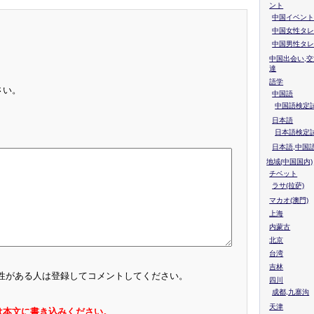
ント
中国イベント
中国女性タレ
中国男性タレ
中国出会い,交
達
語学
さい。
中国語
中国語検定試
日本語
日本語検定
日本語,中国
地域(中国国内)
チベット
ラサ(拉萨)
マカオ(澳門)
上海
内蒙古
北京
台湾
吉林
性がある人は登録してコメントしてください。
四川
成都,九寨沟
天津
は本文に書き込みください。