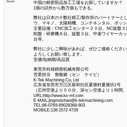
Guest
中国の精密部品加工工場をお探していますか？
1個の試作から数万個もできる。
弊社は日本の十数社精工/製作所のパートナーと
ウ、マキノ、太陽精機、コンチネンタル、ボッシ
主要設備：CNC加工センター２０台、NC旋盤３
削盤・研磨機８台、旋盤３台、中速ワイヤーカッ
台等。
弊社に少しご興味があれば、ぜひご連絡ください
よろしくお願い致します。
安価/短納期/高品質
東莞市科雄精密机械有限公司
営業担当 詹敬媚（セン ケイビ）
K-Tek Machining Co, Ltd
広东省东莞市万江区新和社区夏塘村夏塘坊1号
（広州空港より５０分、深セン空港より１時間、
URL:http://www.kx-mf.com
E-MAIL:jingmeizhan@k-tekmachining.com
TEL:86-0769-89028368-803
MOBILE:138 2572 4739