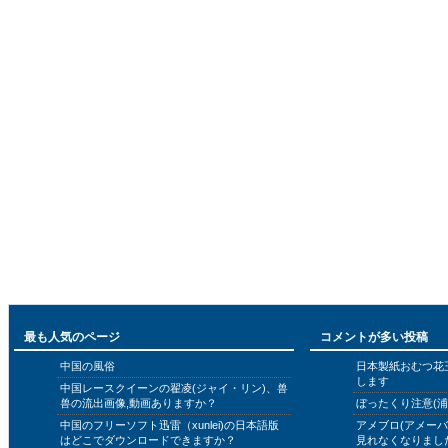
最も人気のページ
コメントが多い投稿
中国の風俗
日本製紙おむつ花
します
中国レースクイーンの翟凌(ジャイ・リン)、兽
兽の流出画像,動画ありますか？
ぼったくり注意(浦
中国のフリーソフト迅雷（xunlei)の日本語版
アメブロ(アメー
はどこでダウンロードできますか？
見れなくなりまし