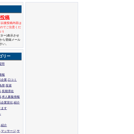
規投稿
と以後投稿内容は
んのでご注意くだ
い)
バター)表示させ
から登録メール
さい。
ゴリー
質問
情報
系企業,口コミ
為替,投資
張,長期滞在
職,求人募集情報
系企業宣伝,紹介
ります
ル
,紹介
,マッサージ,サ