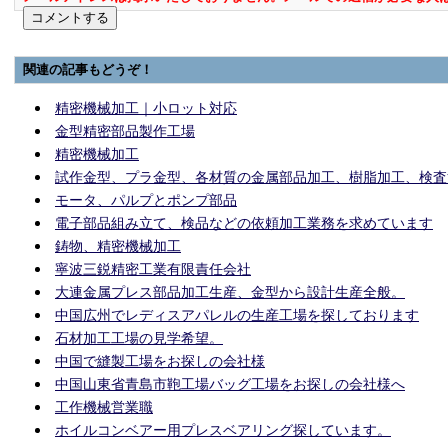
関連の記事もどうぞ！
精密機械加工｜小ロット対応
金型精密部品製作工場
精密機械加工
試作金型、プラ金型、各材質の金属部品加工、樹脂加工、検査
モータ、パルプとポンプ部品
電子部品組み立て、検品などの依頼加工業務を求めています
鋳物、精密機械加工
寧波三鋭精密工業有限責任会社
大連金属プレス部品加工生産、金型から設計生産全般。
中国広州でレディスアパレルの生産工場を探しております
石材加工工場の見学希望。
中国で縫製工場をお探しの会社様
中国山東省青島市鞄工場バッグ工場をお探しの会社様へ
工作機械営業職
ホイルコンベアー用プレスベアリング探しています。