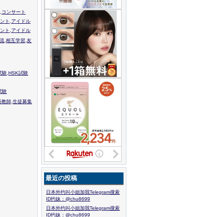
,コンサート
ント,アイドル
ント,アイドル
流,相互学習,友
験,HSK試験
試験
語教師,生徒募集
最近の投稿
日本外约叫小姐加我Telegram搜索
ID约妹：@chu8699
日本外约叫小姐加我Telegram搜索
ID约妹：@chu8699