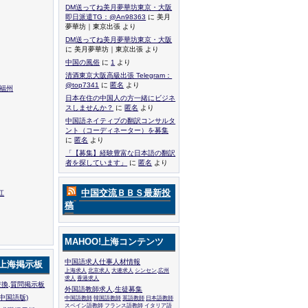
DM送ってね美月夢華坊東京・大阪
即日派遣TG：@An98363
に 美月
夢華坊｜東京出張 より
DM送ってね美月夢華坊東京・大阪
に 美月夢華坊｜東京出張 より
中国の風俗
に
1
より
清酒東京大阪高級出張 Telegram：
@top7341
に
匿名
より
,福州
日本在住の中国人の方一緒にビジネ
スしませんか？
に
匿名
より
中国語ネイティブの翻訳コンサルタ
ント（コーディネーター）を募集
に
匿名
より
「【募集】経験豊富な日本語の翻訳
者を探しています」
に
匿名
より
中国交流ＢＢＳ最新投
江
稿
MAHOO!上海コンテンツ
中国語求人仕事人材情報
!上海掲示板
上海求人
北京求人
大連求人
シンセン,広州
求人
香港求人
換,質問掲示板
外国語教師求人,生徒募集
中国語版)
中国語教師
韓国語教師
英語教師
日本語教師
スペイン語教師
フランス語教師
イタリア語