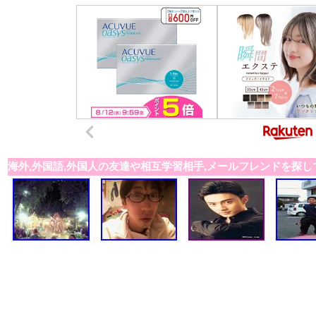
海外,外国語,外国人の友達や相互学習相手,メールフレンドを探し