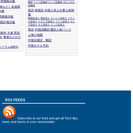
人,求職掲示板
教師
ドイツ語教師
ロシア語教師
ポルトガル
語教師
上海など）友達探
英語,韓国語,外国人求人仕事人材情
示板
報
情報掲示板
韓国語求人
英語求人
スペイン語求人
フラン
ス語求人
イタリア語求人
ドイツ語求人
ロシ
外国語)掲示板
ア語求人
タイ語求人
インド語求人
英語,中国語翻訳/通訳人材バンク
,蘇州,大連,西安,
上海の地図
カオ,香港などのク
中国語通訳，翻訳
中国ホテル予約
ーラム(BBS)
RSS FEEDS
Subscribe to
our feed
and get all Tech tips,
news and hacks in your newsreader.