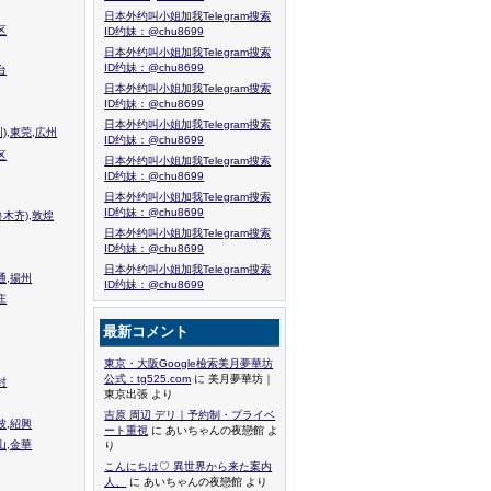
日本外约叫小姐加我Telegram搜索
区
ID约妹：@chu8699
日本外约叫小姐加我Telegram搜索
ID约妹：@chu8699
台
日本外约叫小姐加我Telegram搜索
ID约妹：@chu8699
日本外约叫小姐加我Telegram搜索
),東莞,広州
ID约妹：@chu8699
区
日本外约叫小姐加我Telegram搜索
ID约妹：@chu8699
日本外约叫小姐加我Telegram搜索
ID约妹：@chu8699
木齐),敦煌
日本外约叫小姐加我Telegram搜索
ID约妹：@chu8699
日本外约叫小姐加我Telegram搜索
通,揚州
ID约妹：@chu8699
庄
最新コメント
東京・大阪Google檢索美月夢華坊
公式：tg525.com
に 美月夢華坊｜
封
東京出張 より
吉原 周辺 デリ｜予約制・プライベ
波,紹興
ート重視
に あいちゃんの夜戀館 よ
山,金華
り
こんにちは♡ 異世界から来た案内
人、
に あいちゃんの夜戀館 より