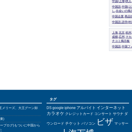
中国(上海)求
中国語,中国(
し,出会いの掲
中国企業,商品
中国語.語学(
上海,北京,杭州
成都,広州,マ
チコミ掲示板
中国語,中国フォ
タグ
インターネット
アルバイト
DS
王メリーズ、大王グーン卸
google
iphone
カラオケ
クレジットカード
コンサート
サウナ
ダ
東)
ビザ
チケット
ウンロード
パソコン
マッサー
バーブログ)もついに中国から
た