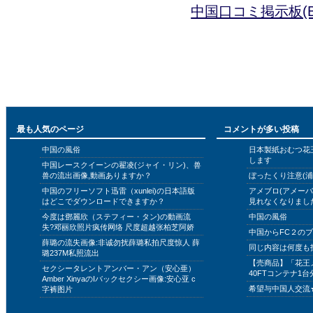
中国口コミ掲示板(B
最も人気のページ
コメントが多い投稿
中国の風俗
日本製紙おむつ花
します
中国レースクイーンの翟凌(ジャイ・リン)、兽
兽の流出画像,動画ありますか？
ぼったくり注意(浦
中国のフリーソフト迅雷（xunlei)の日本語版
アメブロ(アメー
はどこでダウンロードできますか？
見れなくなりまし
今度は鄧麗欣（ステフィー・タン)の動画流
中国の風俗
失?邓丽欣照片疯传网络 尺度超越张柏芝阿娇
中国からFC２の
薛璐の流失画像:非诚勿扰薛璐私拍尺度惊人 薛
同じ内容は何度も
璐237M私照流出
【売商品】「花王
セクシータレントアンバー・アン（安心亜）
40FTコンテナ1台
Amber XinyaのIバックセクシー画像:安心亚 c
希望与中国人交流
字裤图片