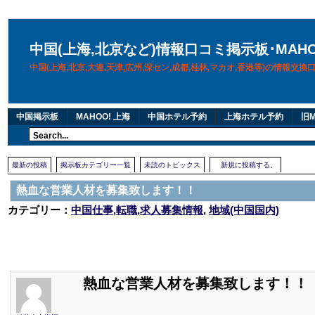
中国(上海,北京など)情報口コミ掲示板･MAH
中国(上海,北京,大連,天津,広州,深セン,成都,桂林,マカオ,香港等)の情報交
中国掲示板
MAHOO! 上海
中国ホテル予約
上海ホテル予約
旧M
最新の投稿
掲示板カテゴリー一覧
未読のトピックス
新規に投稿する。
熱血な営業人材を募集致します！！
カテゴリー：
中国仕事,転職,求人募集情報
,
地域(中国国内)
熱血な営業人材を募集致します！！