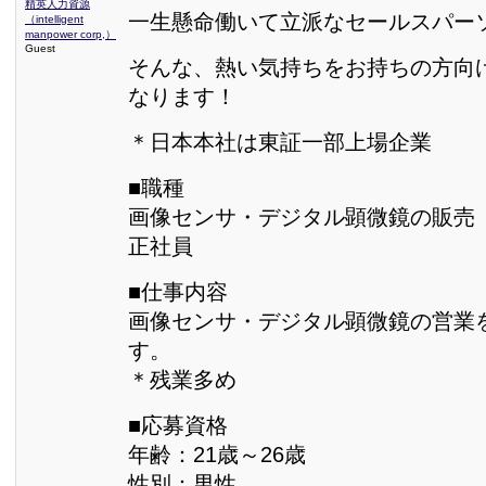
精英人力資源
一生懸命働いて立派なセールスパー
（intelligent
manpower corp,）
Guest
そんな、熱い気持ちをお持ちの方向
なります！
＊日本本社は東証一部上場企業
■職種
画像センサ・デジタル顕微鏡の販売
正社員
■仕事内容
画像センサ・デジタル顕微鏡の営業
す。
＊残業多め
■応募資格
年齢：21歳～26歳
性別：男性