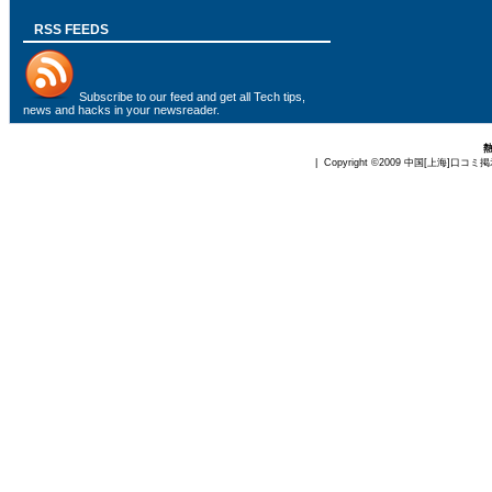
RSS FEEDS
Subscribe to
our feed
and get all Tech tips,
news and hacks in your newsreader.
| Copyright ©2009
中国[上海]口コミ掲