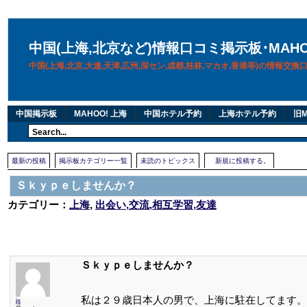
中国(上海,北京など)情報口コミ掲示板･MAH
中国(上海,北京,大連,天津,広州,深セン,成都,桂林,マカオ,香港等)の情報交
中国掲示板
MAHOO! 上海
中国ホテル予約
上海ホテル予約
旧M
最新の投稿
掲示板カテゴリー一覧
未読のトピックス
新規に投稿する。
Ｓｋｙｐｅしませんか？
カテゴリー：
上海
,
出会い,交流,相互学習,友達
Ｓｋｙｐｅしませんか？
私は２９歳日本人の男で、上海に駐在してます。
js