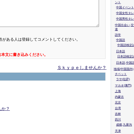
ント
中国イベント
中国女性タレ
中国男性タレ
中国出会い,交
達
語学
性がある人は登録してコメントしてください。
中国語
中国語検定試
日本語
は本文に書き込みください。
日本語検定
日本語,中国
Ｓｋｙｐｅしませんか？
地域(中国国内)
チベット
ラサ(拉萨)
マカオ(澳門)
上海
内蒙古
北京
んか？
台湾
吉林
四川
成都,九寨沟
天津