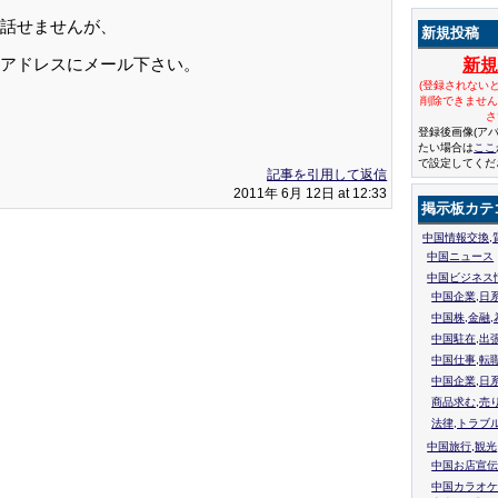
話せませんが、
新規投稿
アドレスにメール下さい。
新
(登録されない
削除できませ
さ
登録後画像(ア
たい場合は
ここ
で設定してくだ
記事を引用して返信
2011年 6月 12日 at 12:33
掲示板カテ
中国情報交換,
中国ニュース
中国ビジネス
中国企業,日
中国株,金融,
中国駐在,出
中国仕事,転
中国企業,日
商品求む,売
法律,トラブ
中国旅行,観光
中国お店宣伝
中国カラオケ