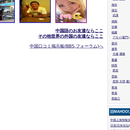
海外
湖北
武漢
湖南
甘粛
中国語のお友達ならここ
福建
その他世界の外国の友達ならここ
アモイ(厦門)
貴州
中国口コミ掲示板(BBS,フォーラム)へ
遼寧
大連,瀋陽
重慶
陜西
西安
雲南
昆明,大理,麗
青海
香港
黒龍江
旧MAHOO
中国上海情報交
日语/日本论坛(