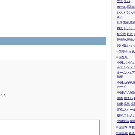
ウナ,スパ
ホテル,宿泊
レストラン,
ルメ
世界遺産,遺
娯楽,レジャ
航空券,鉄道,
観光地,観光
買い物,ショ
中国歴史,文化
中国生活
中国コンピュ
ネット,ソフ
ルームシェア
情報
中国元両替,
カード
中国ビザ,居
さい。
住居,住まい
健康,病気,病
資格,スクー
趣味,コレク
中国電話,携
中国留学,学
中国芸能,音楽