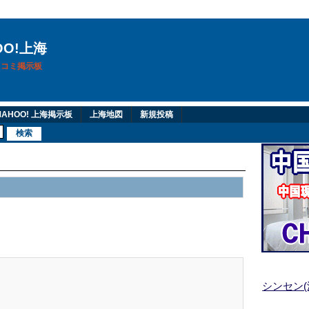
OO!上海
換口コミ掲示板
AHOO! 上海掲示板
上海地図
新規投稿
シンセン