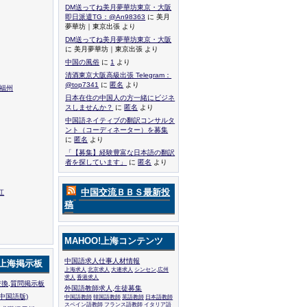
DM送ってね美月夢華坊東京・大阪
即日派遣TG：@An98363
に 美月
夢華坊｜東京出張 より
DM送ってね美月夢華坊東京・大阪
に 美月夢華坊｜東京出張 より
中国の風俗
に
1
より
清酒東京大阪高級出張 Telegram：
@top7341
に
匿名
より
,福州
日本在住の中国人の方一緒にビジネ
スしませんか？
に
匿名
より
中国語ネイティブの翻訳コンサルタ
ント（コーディネーター）を募集
に
匿名
より
「【募集】経験豊富な日本語の翻訳
者を探しています」
に
匿名
より
中国交流ＢＢＳ最新投
江
稿
MAHOO!上海コンテンツ
中国語求人仕事人材情報
!上海掲示板
上海求人
北京求人
大連求人
シンセン,広州
求人
香港求人
換,質問掲示板
外国語教師求人,生徒募集
中国語版)
中国語教師
韓国語教師
英語教師
日本語教師
スペイン語教師
フランス語教師
イタリア語