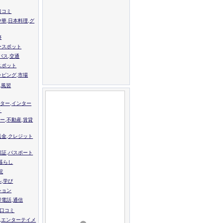
口コミ
中華,日本料理,グ
跡
ースポット
バス,交通
スポット
ッピング,市場
,風習
ター,インター
ト
ー,不動産,賃貸
送金,クレジット
留証,パスポート
,暮らし
院
ル,学び
ション
帯電話,通信
校口コミ
,エンターテイメ