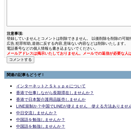
注意事項:
登録していませんとコメントは削除できません。 以後削除を削除の可能
広告,犯罪幇助,道徳に反する内容,意味ない内容などは削除いたします。
電話番号などの個人情報も書き込まないでください。
メールアドレスは掲示いたしておりません。メールでの返信が必要な人
関連の記事もどうぞ！
インターネットとＳｋｙｐｅについて
香港で仕事しながら長期滞在しませんか？
香港で日本製介護用品販売しませんか
LINE規制か？中国でLINEが使えません 使える方法ありませ
中日交流しませんか？
中国語を勉強しませんか？
中国語を勉強しませんか？