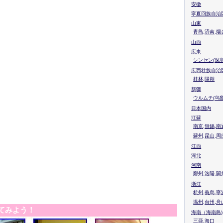
安徽
寧夏回族自治
山東
青島,済南,烟
山西
広東
シンセン(深圳
広西壮族自治
桂林,陽朔
新疆
ウルムチ(乌鲁
日本国内
江蘇
南京,無錫,南
蘇州,昆山,周
江西
河北
河南
鄭州,洛陽,開
浙江
杭州,義烏,寧
温州,台州,舟
てみよう！
海南（海南島)
三亜,海口