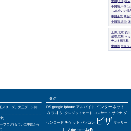
中国(上海)求
中国語,中国(
し,出会いの掲
中国企業,商品
中国語.語学(
上海,北京,杭州
成都,広州,マ
チコミ掲示板
中国語,中国フォ
タグ
インターネット
アルバイト
DS
王メリーズ、大王グーン卸
google
iphone
カラオケ
クレジットカード
コンサート
サウナ
ダ
東)
ビザ
チケット
ウンロード
パソコン
マッサー
バーブログ)もついに中国から
た