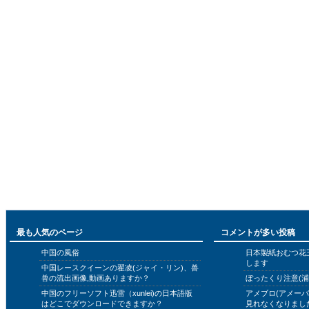
最も人気のページ
コメントが多い投稿
中国の風俗
日本製紙おむつ花
します
中国レースクイーンの翟凌(ジャイ・リン)、兽
兽の流出画像,動画ありますか？
ぼったくり注意(浦
中国のフリーソフト迅雷（xunlei)の日本語版
アメブロ(アメー
はどこでダウンロードできますか？
見れなくなりまし