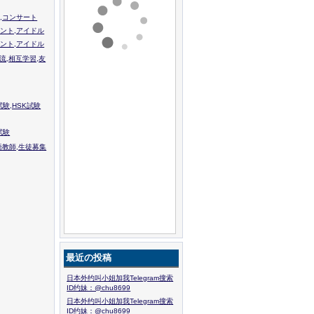
,コンサート
ント,アイドル
ント,アイドル
流,相互学習,友
験,HSK試験
試験
語教師,生徒募集
最近の投稿
日本外约叫小姐加我Telegram搜索
ID约妹：@chu8699
日本外约叫小姐加我Telegram搜索
ID约妹：@chu8699