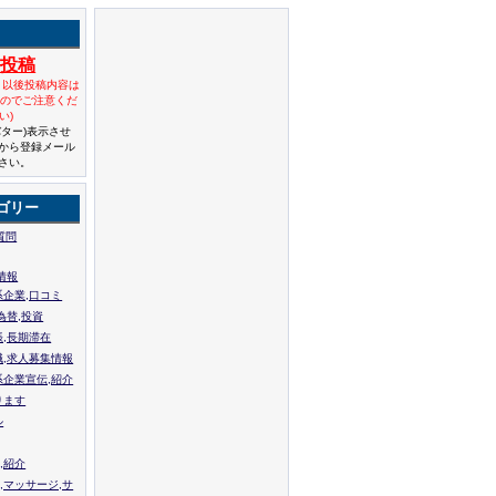
規投稿
と以後投稿内容は
んのでご注意くだ
い)
バター)表示させ
から登録メール
さい。
ゴリー
質問
情報
系企業,口コミ
為替,投資
張,長期滞在
職,求人募集情報
系企業宣伝,紹介
ります
ル
,紹介
,マッサージ,サ