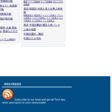
人,求職掲示板
教師
ドイツ語教師
ロシア語教師
ポルトガル
語教師
上海など）友達探
英語,韓国語,外国人求人仕事人材情
示板
報
情報掲示板
韓国語求人
英語求人
スペイン語求人
フラン
ス語求人
イタリア語求人
ドイツ語求人
ロシ
外国語)掲示板
ア語求人
タイ語求人
インド語求人
英語,中国語翻訳/通訳人材バンク
,蘇州,大連,西安,
上海の地図
カオ,香港などのク
中国語通訳，翻訳
中国ホテル予約
ーラム(BBS)
RSS FEEDS
Subscribe to
our feed
and get all Tech tips,
news and hacks in your newsreader.