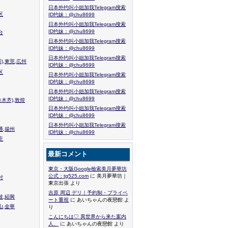
日本外约叫小姐加我Telegram搜索
区
ID约妹：@chu8699
日本外约叫小姐加我Telegram搜索
ID约妹：@chu8699
台
日本外约叫小姐加我Telegram搜索
ID约妹：@chu8699
日本外约叫小姐加我Telegram搜索
),東莞,広州
ID约妹：@chu8699
区
日本外约叫小姐加我Telegram搜索
ID约妹：@chu8699
日本外约叫小姐加我Telegram搜索
ID约妹：@chu8699
木齐),敦煌
日本外约叫小姐加我Telegram搜索
ID约妹：@chu8699
日本外约叫小姐加我Telegram搜索
通,揚州
ID约妹：@chu8699
庄
最新コメント
東京・大阪Google檢索美月夢華坊
公式：tg525.com
に 美月夢華坊｜
封
東京出張 より
吉原 周辺 デリ｜予約制・プライベ
波,紹興
ート重視
に あいちゃんの夜戀館 よ
山,金華
り
こんにちは♡ 異世界から来た案内
人、
に あいちゃんの夜戀館 より