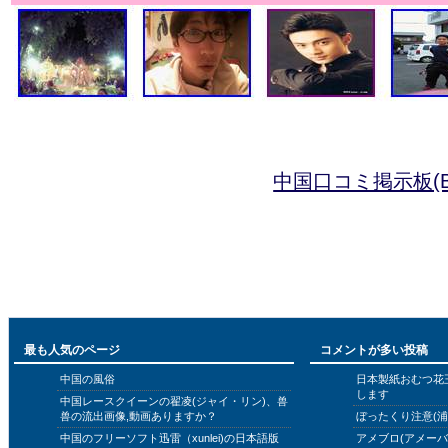
中国口コミ掲示板(B
最も人気のページ
コメントが多い投稿
中国の風俗
日本製紙おむつ花
します
中国レースクイーンの翟凌(ジャイ・リン)、兽
兽の流出画像,動画ありますか？
ぼったくり注意(浦
中国のフリーソフト迅雷（xunlei)の日本語版
アメブロ(アメー