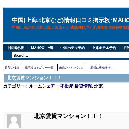
中国(上海,北京など)情報口コミ掲示板･MAH
中国(上海,北京,大連,天津,広州,深セン,成都,桂林,マカオ,香港等)の情報交
中国掲示板
MAHOO! 上海
中国ホテル予約
上海ホテル予約
旧M
最新の投稿
掲示板カテゴリー一覧
未読のトピックス
新規に投稿する。
北京賃貸マンション！！！
カテゴリー：
ルームシェアー,不動産,賃貸情報
,
北京
北京賃貸マンション！！！