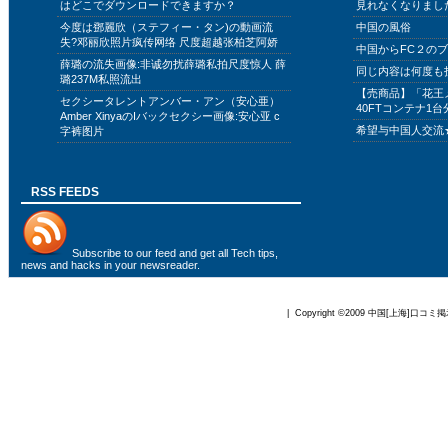
はどこでダウンロードできますか？
見れなくなりまし
今度は鄧麗欣（ステフィー・タン)の動画流
中国の風俗
失?邓丽欣照片疯传网络 尺度超越张柏芝阿娇
中国からFC２の
薛璐の流失画像:非诚勿扰薛璐私拍尺度惊人 薛
同じ内容は何度も
璐237M私照流出
【売商品】「花王
セクシータレントアンバー・アン（安心亜）
40FTコンテナ1台
Amber XinyaのIバックセクシー画像:安心亚 c
希望与中国人交流
字裤图片
RSS FEEDS
Subscribe to
our feed
and get all Tech tips,
news and hacks in your newsreader.
| Copyright ©2009
中国[上海]口コミ掲